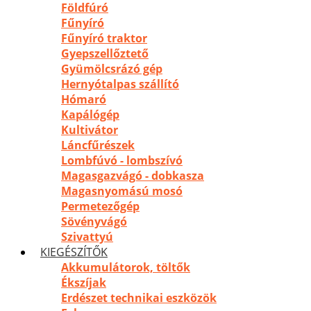
Földfúró
Fűnyíró
Fűnyíró traktor
Gyepszellőztető
Gyümölcsrázó gép
Hernyótalpas szállító
Hómaró
Kapálógép
Kultivátor
Láncfűrészek
Lombfúvó - lombszívó
Magasgazvágó - dobkasza
Magasnyomású mosó
Permetezőgép
Sövényvágó
Szivattyú
KIEGÉSZÍTŐK
Akkumulátorok, töltők
Ékszíjak
Erdészet technikai eszközök