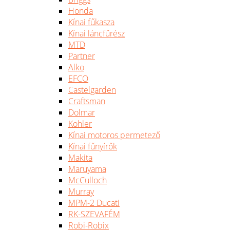
Honda
Kínai fűkasza
Kínai láncfűrész
MTD
Partner
Alko
EFCO
Castelgarden
Craftsman
Dolmar
Kohler
Kínai motoros permetező
Kínai fűnyírők
Makita
Maruyama
McCulloch
Murray
MPM-2 Ducati
RK-SZEVAFÉM
Robi-Robix