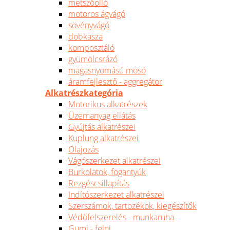
metszőolló
motoros ágvágó
sövényvágó
dobkasza
komposztáló
gyümölcsrázó
magasnyomású mosó
áramfejlesztő - aggregátor
Alkatrészkategória
Motorikus alkatrészek
Üzemanyag ellátás
Gyújtás alkatrészei
Kuplung alkatrészei
Olajozás
Vágószerkezet alkatrészei
Burkolatok, fogantyúk
Rezgéscsillapítás
Indítószerkezet alkatrészei
Szerszámok, tartozékok, kiegészítők
Védőfelszerelés - munkaruha
Gumi - felni