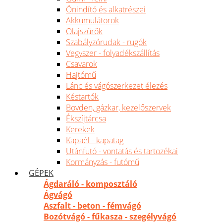
Önindító és alkatrészei
Akkumulátorok
Olajszűrők
Szabályzórudak - rugók
Vegyszer - folyadékszállítás
Csavarok
Hajtómű
Lánc és vágószerkezet élezés
Késtartók
Bovden, gázkar, kezelőszervek
Ékszíjtárcsa
Kerekek
Kapaél - kapatag
Utánfutó - vontatás és tartozékai
Kormányzás - futómű
GÉPEK
Ágdaráló - komposztáló
Ágvágó
Aszfalt - beton - fémvágó
Bozótvágó - fűkasza - szegélyvágó