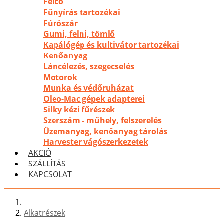
Felco
Fűnyírás tartozékai
Fúrószár
Gumi, felni, tömlő
Kapálógép és kultivátor tartozékai
Kenőanyag
Láncélezés, szegecselés
Motorok
Munka és védőruházat
Oleo-Mac gépek adapterei
Silky kézi fűrészek
Szerszám - műhely, felszerelés
Üzemanyag, kenőanyag tárolás
Harvester vágószerkezetek
AKCIÓ
SZÁLLÍTÁS
KAPCSOLAT
Alkatrészek