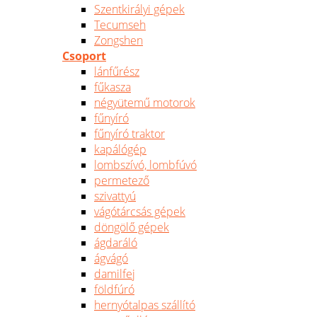
Szentkirályi gépek
Tecumseh
Zongshen
Csoport
lánfűrész
fűkasza
négyütemű motorok
fűnyíró
fűnyíró traktor
kapálógép
lombszívó, lombfúvó
permetező
szivattyú
vágótárcsás gépek
döngölő gépek
ágdaráló
ágvágó
damilfej
földfúró
hernyótalpas szállító