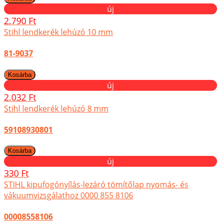
új
2.790 Ft
Stihl lendkerék lehúzó 10 mm
81-9037
új
2.032 Ft
Stihl lendkerék lehúzó 8 mm
59108930801
új
330 Ft
STIHL kipufogónyílás-lezáró tömítőlap nyomás- és
vákuumvizsgálathoz 0000 855 8106
00008558106