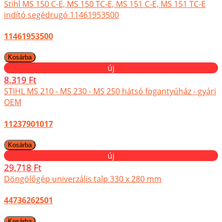
Stihl MS 150 C-E, MS 150 TC-E, MS 151 C-E, MS 151 TC-E
indító segédrugó 11461953500
11461953500
új
8.319 Ft
STIHL MS 210 - MS 230 - MS 250 hátsó fogantyúház - gyári
OEM
11237901017
új
29.718 Ft
Döngölőgép univerzális talp 330 x 280 mm
44736262501