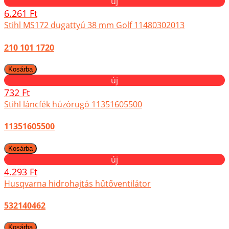
új
6.261 Ft
Stihl MS172 dugattyú 38 mm Golf 11480302013
210 101 1720
új
732 Ft
Stihl láncfék húzórugó 11351605500
11351605500
új
4.293 Ft
Husqvarna hidrohajtás hűtőventilátor
532140462