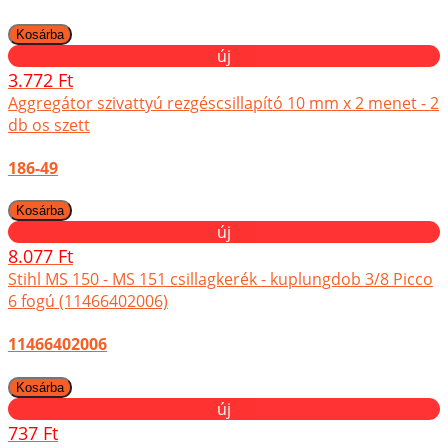
új
3.772 Ft
Aggregátor szivattyú rezgéscsillapító 10 mm x 2 menet - 2
db os szett
186-49
új
8.077 Ft
Stihl MS 150 - MS 151 csillagkerék - kuplungdob 3/8 Picco
6 fogú (11466402006)
11466402006
új
737 Ft