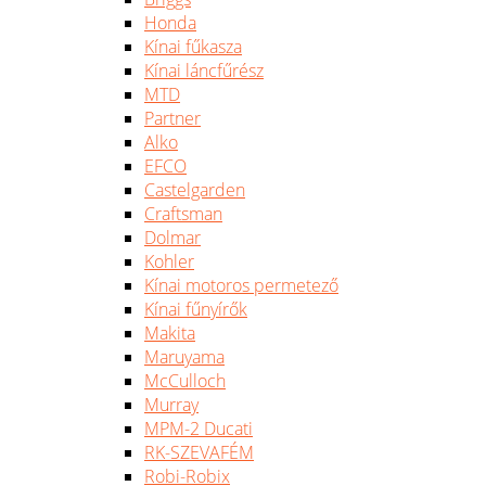
Honda
Kínai fűkasza
Kínai láncfűrész
MTD
Partner
Alko
EFCO
Castelgarden
Craftsman
Dolmar
Kohler
Kínai motoros permetező
Kínai fűnyírők
Makita
Maruyama
McCulloch
Murray
MPM-2 Ducati
RK-SZEVAFÉM
Robi-Robix