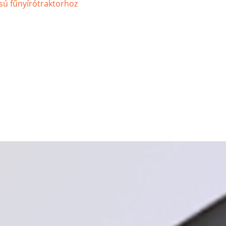
sú fűnyírótraktorhoz