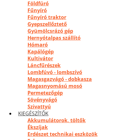
Földfúró
Fűnyíró
Fűnyíró traktor
Gyepszellőztető
Gyümölcsrázó gép
Hernyótalpas szállító
Hómaró
Kapálógép
Kultivátor
Láncfűrészek
Lombfúvó - lombszívó
Magasgazvágó - dobkasza
Magasnyomású mosó
Permetezőgép
Sövényvágó
Szivattyú
KIEGÉSZÍTŐK
Akkumulátorok, töltők
Ékszíjak
Erdészet technikai eszközök