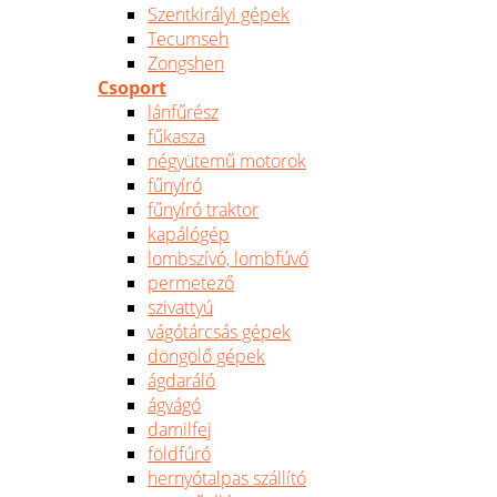
Szentkirályi gépek
Tecumseh
Zongshen
Csoport
lánfűrész
fűkasza
négyütemű motorok
fűnyíró
fűnyíró traktor
kapálógép
lombszívó, lombfúvó
permetező
szivattyú
vágótárcsás gépek
döngölő gépek
ágdaráló
ágvágó
damilfej
földfúró
hernyótalpas szállító