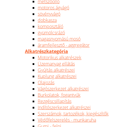
metszőolló
motoros ágvágó
sövényvágó
dobkasza
komposztáló
gyümölcsrázó
magasnyomású mosó
áramfejlesztő - aggregátor
Alkatrészkategória
Motorikus alkatrészek
Üzemanyag ellátás
Gyújtás alkatrészei
Kuplung alkatrészei
Olajozás
Vágószerkezet alkatrészei
Burkolatok, fogantyúk
Rezgéscsillapítás
Indítószerkezet alkatrészei
Szerszámok, tartozékok, kiegészítők
Védőfelszerelés - munkaruha
Gumi - felni