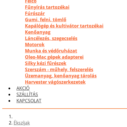
Felco
Fűnyírás tartozékai
Fúrószár
Gumi, felni, tömlő
Kapálógép és kultivátor tartozékai
Kenőanyag
Láncélezés, szegecselés
Motorok
Munka és védőruházat
Oleo-Mac gépek adapterei
Silky kézi fűrészek
Szerszám - műhely, felszerelés
Üzemanyag, kenőanyag tárolás
Harvester vágószerkezetek
AKCIÓ
SZÁLLÍTÁS
KAPCSOLAT
Ékszíjak