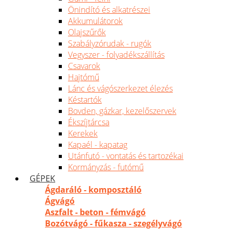
Önindító és alkatrészei
Akkumulátorok
Olajszűrők
Szabályzórudak - rugók
Vegyszer - folyadékszállítás
Csavarok
Hajtómű
Lánc és vágószerkezet élezés
Késtartók
Bovden, gázkar, kezelőszervek
Ékszíjtárcsa
Kerekek
Kapaél - kapatag
Utánfutó - vontatás és tartozékai
Kormányzás - futómű
GÉPEK
Ágdaráló - komposztáló
Ágvágó
Aszfalt - beton - fémvágó
Bozótvágó - fűkasza - szegélyvágó