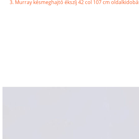
Murray késmeghajtó ékszíj 42 col 107 cm oldalkidobá