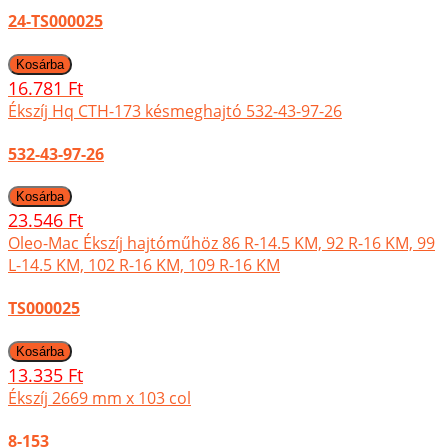
24-TS000025
16.781 Ft
Ékszíj Hq CTH-173 késmeghajtó 532-43-97-26
532-43-97-26
23.546 Ft
Oleo-Mac Ékszíj hajtóműhöz 86 R-14.5 KM, 92 R-16 KM, 99
L-14.5 KM, 102 R-16 KM, 109 R-16 KM
TS000025
13.335 Ft
Ékszíj 2669 mm x 103 col
8-153