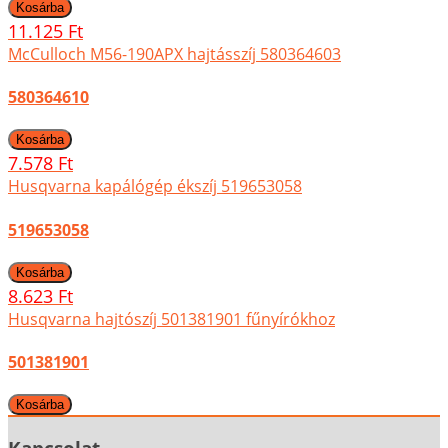
11.125 Ft
McCulloch M56-190APX hajtásszíj 580364603
580364610
7.578 Ft
Husqvarna kapálógép ékszíj 519653058
519653058
8.623 Ft
Husqvarna hajtószíj 501381901 fűnyírókhoz
501381901