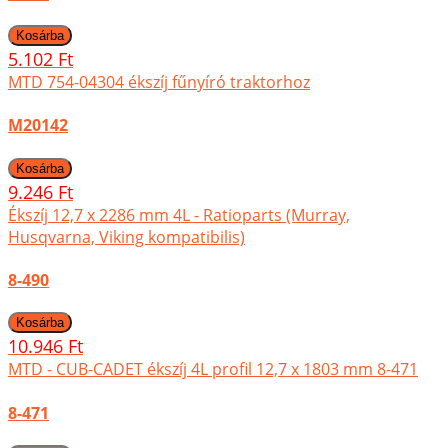
5.102 Ft
MTD 754-04304 ékszíj fűnyíró traktorhoz
M20142
9.246 Ft
Ékszíj 12,7 x 2286 mm 4L - Ratioparts (Murray,
Husqvarna, Viking kompatibilis)
8-490
10.946 Ft
MTD - CUB-CADET ékszíj 4L profil 12,7 x 1803 mm 8-471
8-471