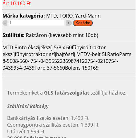
Ár:
10.160 Ft
Márka kategória:
MTD, TORO, Yard-Mann
Szállítás:
Raktáron (kevesebb mint 10db)
MTD Pinto ékszíj
ékszíj 5/8 x 60
fűnyíró traktor
ékszíj
fűnyírótraktor szíj
hajtószíj MTD
V-belt 5L
RatioParts
8-560
8-560- 754-0439
5522369874122
754-0210
754-
0439
954-0439
Toro 37-5660
Bolens 150169
Termékeinket a
GLS futárszolgálat
szállítja házhoz.
Szállítási költség:
Bankkártyás fizetés esetén: 1.499 Ft
Csomagpontra szállítás esetén: 1.399 Ft
Utánvét 1.999 Ft