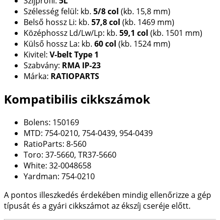
Szíjprofil:
5L
Szélesség felül: kb.
5/8 col
(kb. 15,8 mm)
Belső hossz Li: kb.
57,8 col
(kb. 1469 mm)
Középhossz Ld/Lw/Lp: kb.
59,1 col
(kb. 1501 mm)
Külső hossz La: kb.
60 col
(kb. 1524 mm)
Kivitel:
V-belt Type 1
Szabvány:
RMA IP-23
Márka:
RATIOPARTS
Kompatibilis cikkszámok
Bolens: 150169
MTD: 754-0210, 754-0439, 954-0439
RatioParts: 8-560
Toro: 37-5660, TR37-5660
White: 32-0048658
Yardman: 754-0210
A pontos illeszkedés érdekében mindig ellenőrizze a gép
típusát és a gyári cikkszámot az ékszíj cseréje előtt.