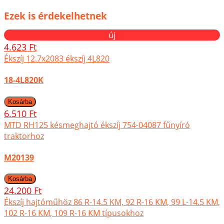
Ezek is érdekelhetnek
új
4.623 Ft
Ékszíj 12.7x2083 ékszíj 4L820
18-4L820K
6.510 Ft
MTD RH125 késmeghajtó ékszíj 754-04087 fűnyíró
traktorhoz
M20139
24.200 Ft
Ékszíj hajtóműhöz 86 R-14.5 KM, 92 R-16 KM, 99 L-14.5 KM,
102 R-16 KM, 109 R-16 KM típusokhoz