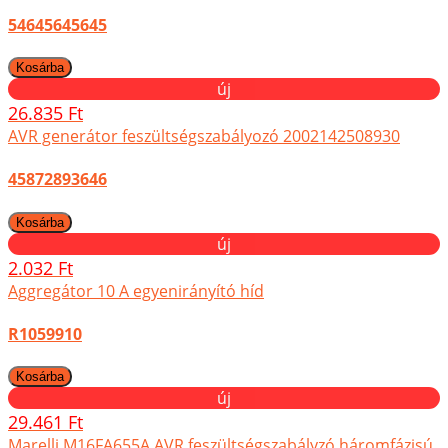
54645645645
új
26.835 Ft
AVR generátor feszültségszabályozó 2002142508930
45872893646
új
2.032 Ft
Aggregátor 10 A egyenirányító híd
R1059910
új
29.461 Ft
Marelli M16FA655A AVR feszültségszabályzó háromfázisú