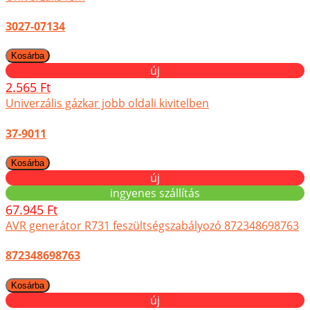
3027-07134
új
2.565 Ft
Univerzális gázkar jobb oldali kivitelben
37-9011
új
ingyenes szállítás
67.945 Ft
AVR generátor R731 feszültségszabályozó 872348698763
872348698763
új