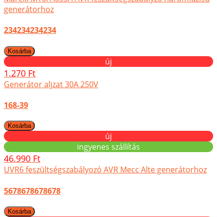
generátorhoz
234234234234
új
1.270 Ft
Generátor aljzat 30A 250V
168-39
új
ingyenes szállítás
46.990 Ft
UVR6 feszültségszabályozó AVR Mecc Alte generátorhoz
5678678678678