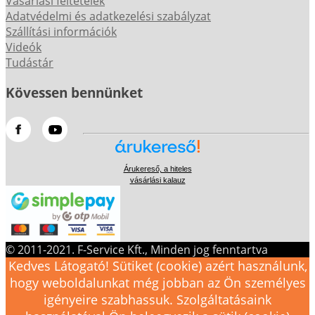
Vásárlási feltételek
Adatvédelmi és adatkezelési szabályzat
Szállítási információk
Videók
Tudástár
Kövessen bennünket
Árukereső, a hiteles
vásárlási kalauz
© 2011-2021. F-Service Kft., Minden jog fenntartva
Kedves Látogató! Sütiket (cookie) azért használunk,
hogy weboldalunkat még jobban az Ön személyes
igényeire szabhassuk. Szolgáltatásaink