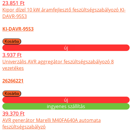
23.851 Ft
Kipor dízel 10 kW áramfejlesztő feszültségszabályozó KI-
DAVR-95S3
KI-DAVR-95S3
új
3.937 Ft
Univerzális AVR aggregátor feszültségszabályozó 8
vezetékes
26266221
új
ingyenes szállítás
39.370 Ft
AVR generátor Marelli M40FA640A automata
feszültségszabályzó