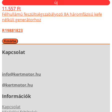
új
11.557 Ft
Félhullámú feszültségszabályozó 8A háromfázisú kefe
nélküli generátorhoz
R19881823
Kapcsolat
info@kertmotor.hu
@kertmotor.hu
Információk
Kapcsolat