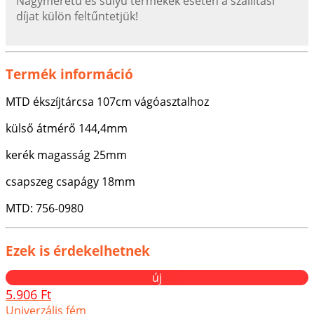
Nagyméretű és súlyú termékek esetén a szállítási
díjat külön feltűntetjük!
Termék információ
MTD ékszíjtárcsa 107cm vágóasztalhoz
külső átmérő 144,4mm
kerék magasság 25mm
csapszeg csapágy 18mm
MTD: 756-0980
Ezek is érdekelhetnek
új
5.906 Ft
Univerzális fém