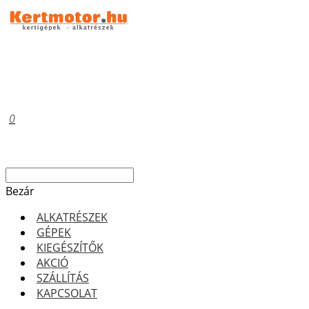
0
Bezár
ALKATRÉSZEK
GÉPEK
KIEGÉSZÍTŐK
AKCIÓ
SZÁLLÍTÁS
KAPCSOLAT