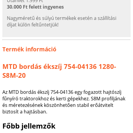
Utánvét 1.999 Ft
30.000 Ft felett ingyenes
Nagyméretű és súlyú termékek esetén a szállítási
díjat külön feltűntetjük!
Termék információ
MTD bordás ékszíj 754-04136 1280-
S8M-20
Az MTD bordás ékszíj 754-04136 egy fogazott hajtószíj
fűnyíró traktorokhoz és kerti gépekhez. S8M profiljának
és méretezésének köszönhetően stabil erőátvitelt
biztosít a hajtásban.
Főbb jellemzők