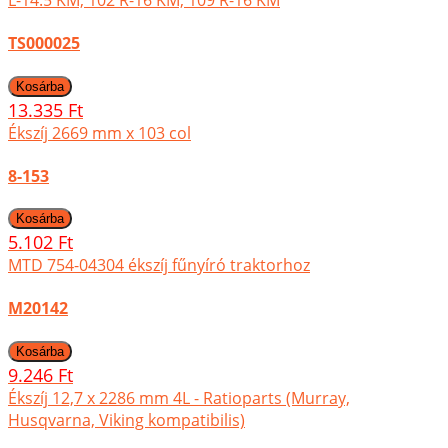
TS000025
13.335 Ft
Ékszíj 2669 mm x 103 col
8-153
5.102 Ft
MTD 754-04304 ékszíj fűnyíró traktorhoz
M20142
9.246 Ft
Ékszíj 12,7 x 2286 mm 4L - Ratioparts (Murray,
Husqvarna, Viking kompatibilis)