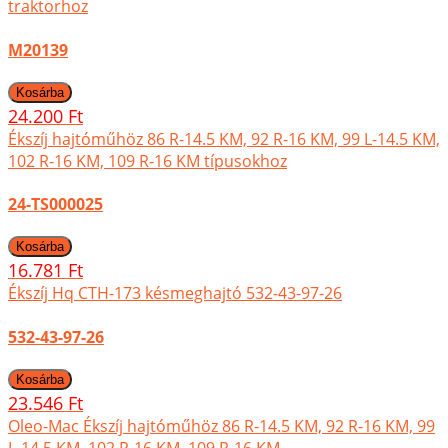
traktorhoz
M20139
24.200 Ft
Ékszíj hajtóműhöz 86 R-14.5 KM, 92 R-16 KM, 99 L-14.5 KM,
102 R-16 KM, 109 R-16 KM típusokhoz
24-TS000025
16.781 Ft
Ékszíj Hq CTH-173 késmeghajtó 532-43-97-26
532-43-97-26
23.546 Ft
Oleo-Mac Ékszíj hajtóműhöz 86 R-14.5 KM, 92 R-16 KM, 99
L-14.5 KM, 102 R-16 KM, 109 R-16 KM