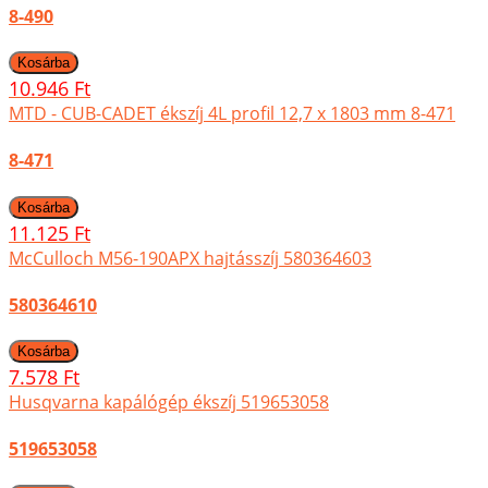
8-490
10.946 Ft
MTD - CUB-CADET ékszíj 4L profil 12,7 x 1803 mm 8-471
8-471
11.125 Ft
McCulloch M56-190APX hajtásszíj 580364603
580364610
7.578 Ft
Husqvarna kapálógép ékszíj 519653058
519653058