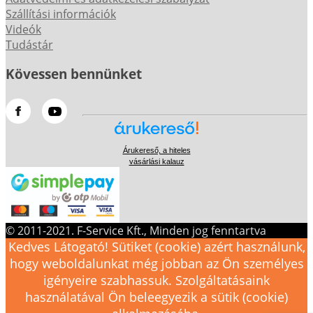
Szállítási információk
Videók
Tudástár
Kövessen bennünket
Árukereső, a hiteles
vásárlási kalauz
© 2011-2021. F-Service Kft., Minden jog fenntartva
Kedves Látogató! Sütiket (cookie) azért használunk,
hogy weboldalunkat még jobban az Ön személyes
igényeire szabhassuk. Szolgáltatásaink
használatával Ön beleegyezik a sütik (cookie)