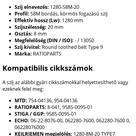
Szíj elnevezés:
1280-S8M-20
Profil:
S8M bordás, körmös fogazású szíj
Effektív hossz (Lw):
1280 mm
Szíjszélesség:
20 mm
Osztás:
8 mm
Megfelelőség (DIN / ISO):
- / 13050
Szíj kivitel:
Round toothed belt Type 9
Márka:
RATIOPARTS
Kompatibilis cikkszámok
A szíj az alábbi gyári cikkszámokkal helyettesíthető vagy
ezeknek felel meg:
MTD:
754-04136, 954-04136
RATIOPARTS:
8-041, 9585-0095-01
STIGA / GGP:
9585-0095-01
ECHO:
06-22-8076-00, 062280-7600, 062280-7600 0,
06228076000
KEILRIEMEN megjelölés:
1280-8M-20 TYPE7