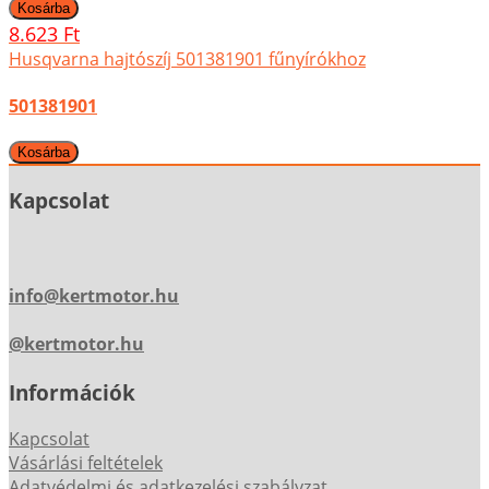
8.623 Ft
Husqvarna hajtószíj 501381901 fűnyírókhoz
501381901
Kapcsolat
info@kertmotor.hu
@kertmotor.hu
Információk
Kapcsolat
Vásárlási feltételek
Adatvédelmi és adatkezelési szabályzat