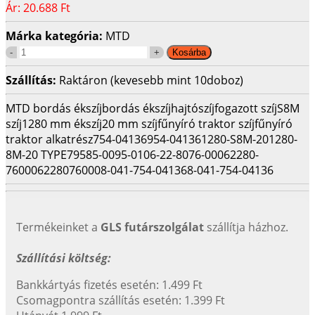
Ár:
20.688 Ft
Márka kategória:
MTD
Szállítás:
Raktáron (kevesebb mint 10doboz)
MTD bordás ékszíj
bordás ékszíj
hajtószíj
fogazott szíj
S8M
szíj
1280 mm ékszíj
20 mm szíj
fűnyíró traktor szíj
fűnyíró
traktor alkatrész
754-04136
954-04136
1280-S8M-20
1280-
8M-20 TYPE7
9585-0095-01
06-22-8076-00
062280-
7600
06228076000
8-041-754-04136
8-041-754-04136
Termékeinket a
GLS futárszolgálat
szállítja házhoz.
Szállítási költség:
Bankkártyás fizetés esetén: 1.499 Ft
Csomagpontra szállítás esetén: 1.399 Ft