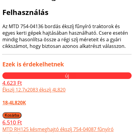
Felhasználás
Az MTD 754-04136 bordás ékszíj fűnyíró traktorok és
egyes kerti gépek hajtásában használható. Csere esetén
mindig hasonlítsa össze a régi szíj méreteit és a gyári
cikkszámot, hogy biztosan azonos alkatrészt válasszon.
Ezek is érdekelhetnek
új
4.623 Ft
Ékszíj 12.7x2083 ékszíj 4L820
18-4L820K
6.510 Ft
MTD RH125 késmeghajtó ékszíj 754-04087 fűnyíró