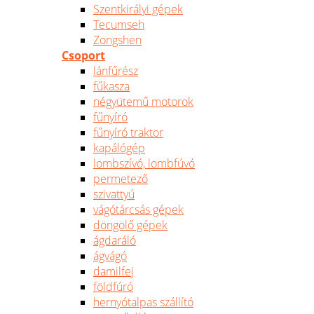
Szentkirályi gépek
Tecumseh
Zongshen
Csoport
lánfűrész
fűkasza
négyütemű motorok
fűnyíró
fűnyíró traktor
kapálógép
lombszívó, lombfúvó
permetező
szivattyú
vágótárcsás gépek
döngölő gépek
ágdaráló
ágvágó
damilfej
földfúró
hernyótalpas szállító