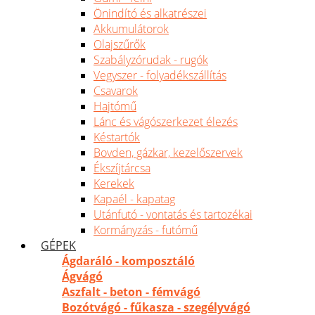
Önindító és alkatrészei
Akkumulátorok
Olajszűrők
Szabályzórudak - rugók
Vegyszer - folyadékszállítás
Csavarok
Hajtómű
Lánc és vágószerkezet élezés
Késtartók
Bovden, gázkar, kezelőszervek
Ékszíjtárcsa
Kerekek
Kapaél - kapatag
Utánfutó - vontatás és tartozékai
Kormányzás - futómű
GÉPEK
Ágdaráló - komposztáló
Ágvágó
Aszfalt - beton - fémvágó
Bozótvágó - fűkasza - szegélyvágó