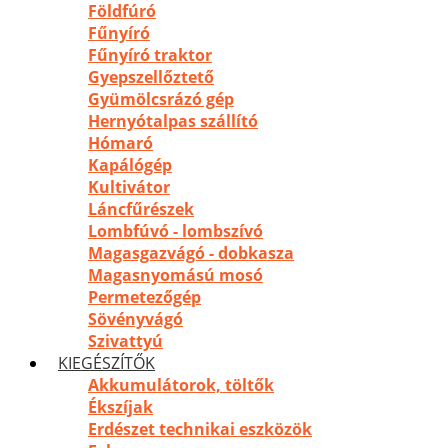
Földfúró
Fűnyíró
Fűnyíró traktor
Gyepszellőztető
Gyümölcsrázó gép
Hernyótalpas szállító
Hómaró
Kapálógép
Kultivátor
Láncfűrészek
Lombfúvó - lombszívó
Magasgazvágó - dobkasza
Magasnyomású mosó
Permetezőgép
Sövényvágó
Szivattyú
KIEGÉSZÍTŐK
Akkumulátorok, töltők
Ékszíjak
Erdészet technikai eszközök