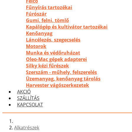
Felco
Fűnyírás tartozékai
Fúrószár
Gumi, felni, tömlő
Kapálógép és kultivátor tartozékai
Kenőanyag
Láncélezés, szegecselés
Motorok
Munka és védőruházat
Oleo-Mac gépek adapterei
Silky kézi fűrészek
Szerszám - műhely, felszerelés
Üzemanyag, kenőanyag tárolás
Harvester vágószerkezetek
AKCIÓ
SZÁLLÍTÁS
KAPCSOLAT
Alkatrészek