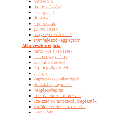
metszőolló
motoros ágvágó
sövényvágó
dobkasza
komposztáló
gyümölcsrázó
magasnyomású mosó
áramfejlesztő - aggregátor
Alkatrészkategória
Motorikus alkatrészek
Üzemanyag ellátás
Gyújtás alkatrészei
Kuplung alkatrészei
Olajozás
Vágószerkezet alkatrészei
Burkolatok, fogantyúk
Rezgéscsillapítás
Indítószerkezet alkatrészei
Szerszámok, tartozékok, kiegészítők
Védőfelszerelés - munkaruha
Gumi - felni