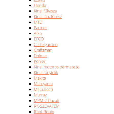
Honda
Kínai fűkasza
Kínai láncfűrész
MTD
Partner
Alko
EFCO
Castelgarden
Craftsman
Dolmar
Kohler
Kínai motoros permetező
Kínai fűnyírők
Makita
Maruyama
McCulloch
Murray
MPM-2 Ducati
RK-SZEVAFÉM
Robi-Robix