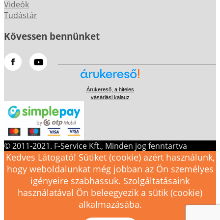
Videók
Tudástár
Kövessen bennünket
Árukereső, a hiteles
vásárlási kalauz
© 2011-2021. F-Service Kft., Minden jog fenntartva
Kedves Látogató! Sütiket (cookie) azért használunk,
hogy weboldalunkat még jobban az Ön személyes
igényeire szabhassuk. Szolgáltatásaink
használatával Ön beleegyezik a sütik (cookie)
alkalmazásába.