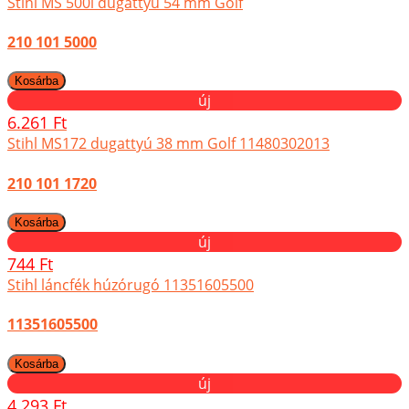
Stihl MS 500i dugattyú 54 mm Golf
210 101 5000
új
6.261 Ft
Stihl MS172 dugattyú 38 mm Golf 11480302013
210 101 1720
új
744 Ft
Stihl láncfék húzórugó 11351605500
11351605500
új
4.293 Ft