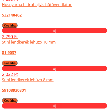
Husqvarna hidrohajtás hűtőventilátor
532140462
új
2.790 Ft
Stihl lendkerék lehúzó 10 mm
81-9037
új
2.032 Ft
Stihl lendkerék lehúzó 8 mm
59108930801
új