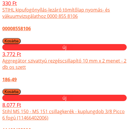
330 Ft
STIHL kipufogónyílás-lezáró tömítőlap nyomás- és
vákuumvizsgálathoz 0000 855 8106
00008558106
új
3.772 Ft
Aggregátor szivattyú rezgéscsillapító 10 mm x 2 menet - 2
db os szett
186-49
új
8.077 Ft
Stihl MS 150 - MS 151 csillagkerék - kuplungdob 3/8 Picco
6 fogú (11466402006)