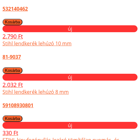
532140462
új
2.790 Ft
Stihl lendkerék lehúzó 10 mm
81-9037
új
2.032 Ft
Stihl lendkerék lehúzó 8 mm
59108930801
új
330 Ft