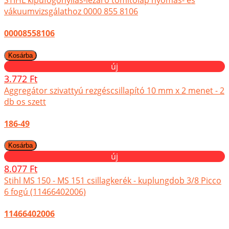
STIHL kipufogónyílás-lezáró tömítőlap nyomás- és
vákuumvizsgálathoz 0000 855 8106
00008558106
új
3.772 Ft
Aggregátor szivattyú rezgéscsillapító 10 mm x 2 menet - 2
db os szett
186-49
új
8.077 Ft
Stihl MS 150 - MS 151 csillagkerék - kuplungdob 3/8 Picco
6 fogú (11466402006)
11466402006