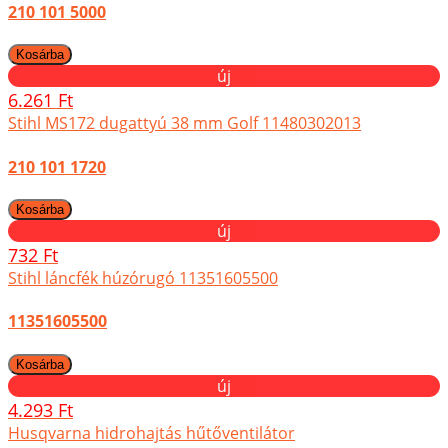
210 101 5000
új
6.261 Ft
Stihl MS172 dugattyú 38 mm Golf 11480302013
210 101 1720
új
732 Ft
Stihl láncfék húzórugó 11351605500
11351605500
új
4.293 Ft
Husqvarna hidrohajtás hűtőventilátor