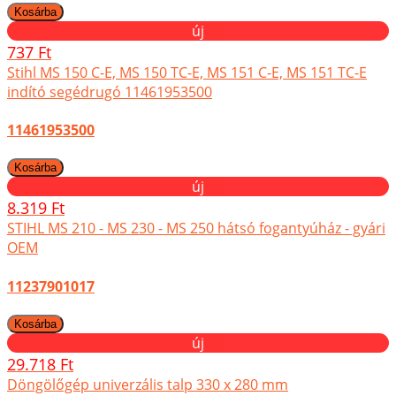
új
737 Ft
Stihl MS 150 C-E, MS 150 TC-E, MS 151 C-E, MS 151 TC-E
indító segédrugó 11461953500
11461953500
új
8.319 Ft
STIHL MS 210 - MS 230 - MS 250 hátsó fogantyúház - gyári
OEM
11237901017
új
29.718 Ft
Döngölőgép univerzális talp 330 x 280 mm