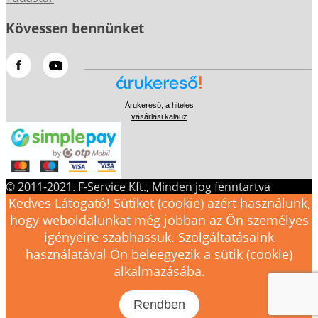
Kövessen bennünket
Árukereső, a hiteles
vásárlási kalauz
© 2011-2021. F-Service Kft., Minden jog fenntartva
Kedves Látogató! Sütiket (cookie) azért használunk,
hogy weboldalunkat még jobban az Ön személyes
igényeire szabhassuk. Szolgáltatásaink
használatával Ön beleegyezik a sütik (cookie)
alkalmazásába.
Rendben