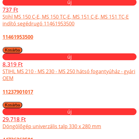
új
737 Ft
Stihl MS 150 C-E, MS 150 TC-E, MS 151 C-E, MS 151 TC-E
indító segédrugó 11461953500
11461953500
új
8.319 Ft
STIHL MS 210 - MS 230 - MS 250 hátsó fogantyúház - gyári
OEM
11237901017
új
29.718 Ft
Döngölőgép univerzális talp 330 x 280 mm