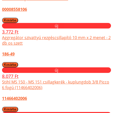
00008558106
új
3.772 Ft
Aggregátor szivattyú rezgéscsillapító 10 mm x 2 menet - 2
db os szett
186-49
új
8.077 Ft
Stihl MS 150 - MS 151 csillagkerék - kuplungdob 3/8 Picco
6 fogú (11466402006)
11466402006