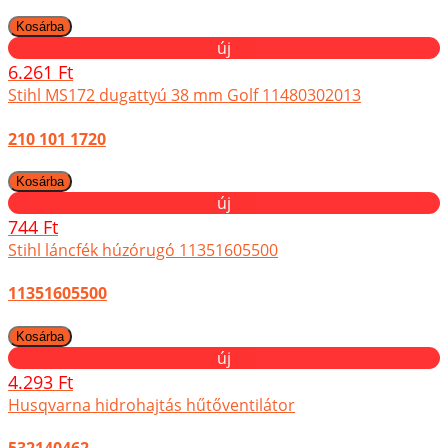
új
6.261 Ft
Stihl MS172 dugattyú 38 mm Golf 11480302013
210 101 1720
új
744 Ft
Stihl láncfék húzórugó 11351605500
11351605500
új
4.293 Ft
Husqvarna hidrohajtás hűtőventilátor
532140462