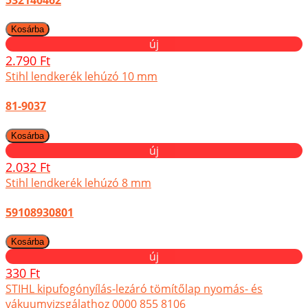
új
2.790 Ft
Stihl lendkerék lehúzó 10 mm
81-9037
új
2.032 Ft
Stihl lendkerék lehúzó 8 mm
59108930801
új
330 Ft
STIHL kipufogónyílás-lezáró tömítőlap nyomás- és
vákuumvizsgálathoz 0000 855 8106