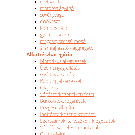
metszőolló
motoros ágvágó
sövényvágó
dobkasza
komposztáló
gyümölcsrázó
magasnyomású mosó
áramfejlesztő - aggregátor
Alkatrészkategória
Motorikus alkatrészek
Üzemanyag ellátás
Gyújtás alkatrészei
Kuplung alkatrészei
Olajozás
Vágószerkezet alkatrészei
Burkolatok, fogantyúk
Rezgéscsillapítás
Indítószerkezet alkatrészei
Szerszámok, tartozékok, kiegészítők
Védőfelszerelés - munkaruha
Gumi - felni