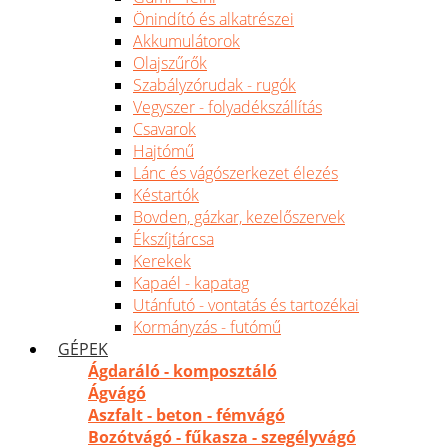
Önindító és alkatrészei
Akkumulátorok
Olajszűrők
Szabályzórudak - rugók
Vegyszer - folyadékszállítás
Csavarok
Hajtómű
Lánc és vágószerkezet élezés
Késtartók
Bovden, gázkar, kezelőszervek
Ékszíjtárcsa
Kerekek
Kapaél - kapatag
Utánfutó - vontatás és tartozékai
Kormányzás - futómű
GÉPEK
Ágdaráló - komposztáló
Ágvágó
Aszfalt - beton - fémvágó
Bozótvágó - fűkasza - szegélyvágó