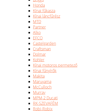
Honda
Kínai fűkasza
Kínai láncfűrész
MTD
Partner
Alko
EFCO
Castelgarden
Craftsman
Dolmar
Kohler
Kínai motoros permetező
Kínai fűnyírők
Makita
Maruyama
McCulloch
Murray
MPM-2 Ducati
RK-SZEVAFÉM
Robi-Robix