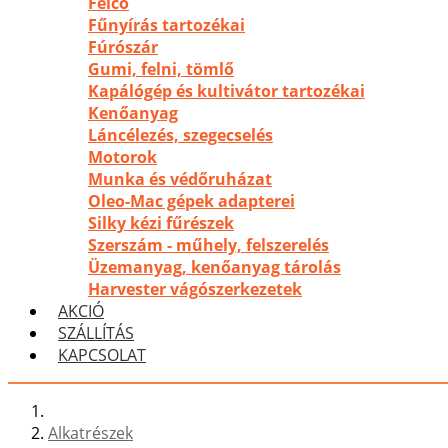
Felco
Fűnyírás tartozékai
Fúrószár
Gumi, felni, tömlő
Kapálógép és kultivátor tartozékai
Kenőanyag
Láncélezés, szegecselés
Motorok
Munka és védőruházat
Oleo-Mac gépek adapterei
Silky kézi fűrészek
Szerszám - műhely, felszerelés
Üzemanyag, kenőanyag tárolás
Harvester vágószerkezetek
AKCIÓ
SZÁLLÍTÁS
KAPCSOLAT
Alkatrészek