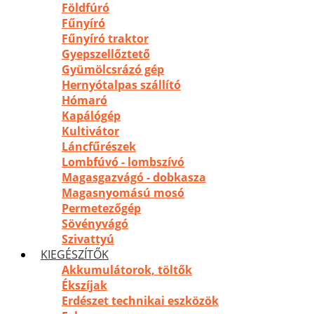
Földfúró
Fűnyíró
Fűnyíró traktor
Gyepszellőztető
Gyümölcsrázó gép
Hernyótalpas szállító
Hómaró
Kapálógép
Kultivátor
Láncfűrészek
Lombfúvó - lombszívó
Magasgazvágó - dobkasza
Magasnyomású mosó
Permetezőgép
Sövényvágó
Szivattyú
KIEGÉSZÍTŐK
Akkumulátorok, töltők
Ékszíjak
Erdészet technikai eszközök