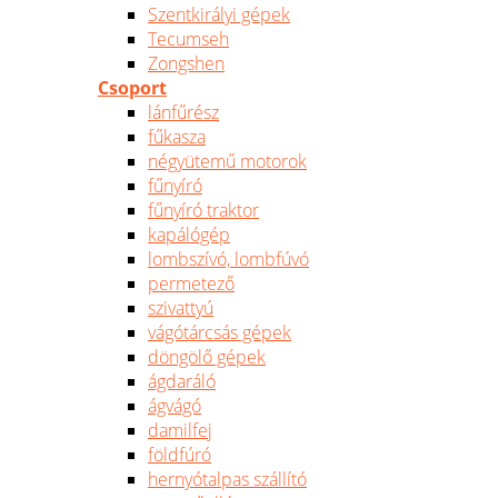
Szentkirályi gépek
Tecumseh
Zongshen
Csoport
lánfűrész
fűkasza
négyütemű motorok
fűnyíró
fűnyíró traktor
kapálógép
lombszívó, lombfúvó
permetező
szivattyú
vágótárcsás gépek
döngölő gépek
ágdaráló
ágvágó
damilfej
földfúró
hernyótalpas szállító