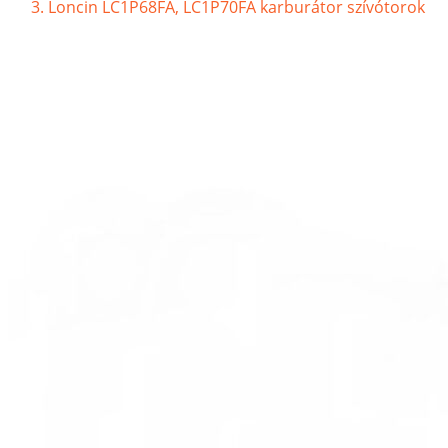
Loncin LC1P68FA, LC1P70FA karburátor szívótorok