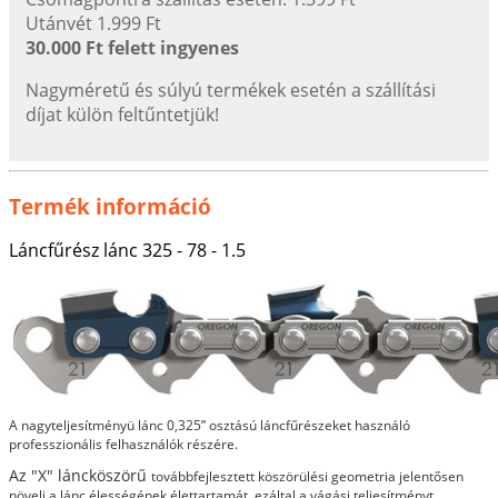
Utánvét 1.999 Ft
30.000 Ft felett ingyenes
Nagyméretű és súlyú termékek esetén a szállítási
díjat külön feltűntetjük!
Termék információ
Láncfűrész lánc 325 - 78 - 1.5
A nagyteljesítményü lánc 0,325” osztású láncfűrészeket használó
professzionális felhasználók részére.
Az "X" láncköszörű
továbbfejlesztett köszörülési geometria jelentősen
növeli a lánc élességének élettartamát, ezáltal a vágási teljesítményt.