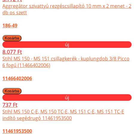
Aggregátor szivattyú rezgéscsillapító 10 mm x 2 menet - 2
db os szett
186-49
új
8.077 Ft
Stihl MS 150 - MS 151 csillagkerék - kuplungdob 3/8 Picco
6 fogú (11466402006)
11466402006
új
737 Ft
Stihl MS 150 C-E, MS 150 TC-E, MS 151 C-E, MS 151 TC-E
indító segédrugó 11461953500
11461953500