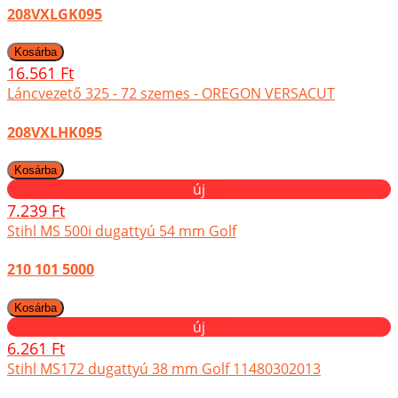
208VXLGK095
16.561 Ft
Láncvezető 325 - 72 szemes - OREGON VERSACUT
208VXLHK095
új
7.239 Ft
Stihl MS 500i dugattyú 54 mm Golf
210 101 5000
új
6.261 Ft
Stihl MS172 dugattyú 38 mm Golf 11480302013