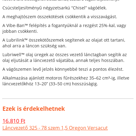
Csúcsteljesítményű négyzetsarkú “Chisel” vágóélek.
A meghajtószem összekötések csökkentik a visszavágást.
A Vibe-Ban™ felépítés a fogantyúknál a rezgést 25%-kal, vagy
jobban csökkenti.
A Lubrilink™ összekötőszemek segítenek az olajat ott tartani,
ahol arra a láncon szükség van.
Lubriwell™ olaj üregek az összes vezető lánctagban segítik az
olaj eljutását a láncvezető vájatába, annak teljes hosszában.
A vágószemen levő jelzés könnyebbé teszi a pontos élezést.
Alkalmazása ajánlott motoros fűrészekhez 35–62 cm³-ig, illetve
láncvezetőkhöz 13–20” (33–50 cm) hosszúságig.
Ezek is érdekelhetnek
16.810 Ft
Láncvezető 325 - 78 szem 1,5 Oregon Versacut