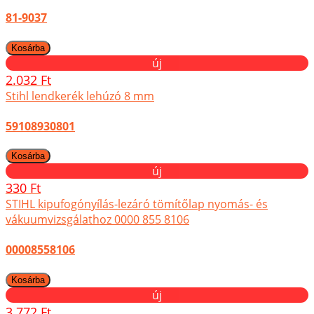
81-9037
új
2.032 Ft
Stihl lendkerék lehúzó 8 mm
59108930801
új
330 Ft
STIHL kipufogónyílás-lezáró tömítőlap nyomás- és
vákuumvizsgálathoz 0000 855 8106
00008558106
új
3.772 Ft