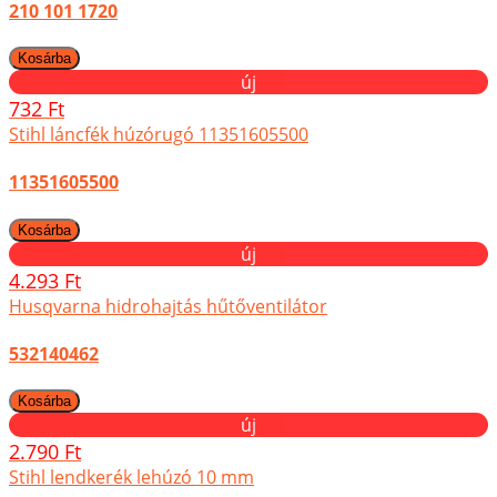
210 101 1720
új
732 Ft
Stihl láncfék húzórugó 11351605500
11351605500
új
4.293 Ft
Husqvarna hidrohajtás hűtőventilátor
532140462
új
2.790 Ft
Stihl lendkerék lehúzó 10 mm