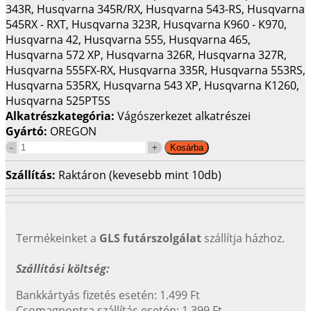
343R, Husqvarna 345R/RX, Husqvarna 543-RS, Husqvarna
545RX - RXT, Husqvarna 323R, Husqvarna K960 - K970,
Husqvarna 42, Husqvarna 555, Husqvarna 465,
Husqvarna 572 XP, Husqvarna 326R, Husqvarna 327R,
Husqvarna 555FX-RX, Husqvarna 335R, Husqvarna 553RS,
Husqvarna 535RX, Husqvarna 543 XP, Husqvarna K1260,
Husqvarna 525PT5S
Alkatrészkategória:
Vágószerkezet alkatrészei
Gyártó:
OREGON
Szállítás:
Raktáron (kevesebb mint 10db)
Termékeinket a
GLS futárszolgálat
szállítja házhoz.
Szállítási költség:
Bankkártyás fizetés esetén: 1.499 Ft
Csomagpontra szállítás esetén: 1.399 Ft