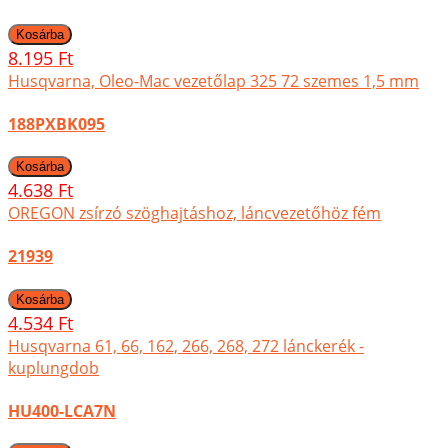
8.195 Ft
Husqvarna, Oleo-Mac vezetőlap 325 72 szemes 1,5 mm
188PXBK095
4.638 Ft
OREGON zsírzó szöghajtáshoz, láncvezetőhöz fém
21939
4.534 Ft
Husqvarna 61, 66, 162, 266, 268, 272 lánckerék -
kuplungdob
HU400-LCA7N