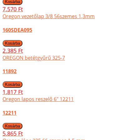
7.570 Ft
Oregon vezetőlap 3/8 56szemes 1,3mm
160SDEA095
2.385 Ft
OREGON betétgyűrű 325-7
11892
1.817 Ft
Oregon lapos reszelő 6" 12211
12211
5.865 Ft