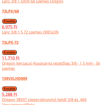
Lánc 3/8 1,5mm 68 szemes Oregon
73LPX/68
6.975 Ft
Lánc 3/8 1,5 72 szemes OREGON
73LPX-72
11.710 Ft
Oregon Versacut Husqvarna vezetőlap 3/8 - 1,5 mm - 56
szemes
158VXLHD009
5.288 Ft
Oregon 38597 szegecskinyomó betét 3/8 és .404
láncszegecselőhöz