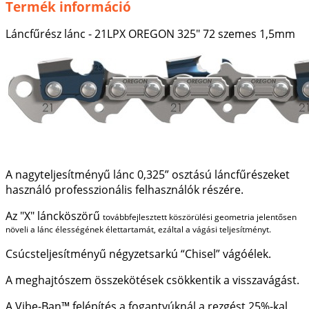
Termék információ
Láncfűrész lánc - 21LPX OREGON 325" 72 szemes 1,5mm
A nagyteljesítményű lánc 0,325” osztású láncfűrészeket
használó professzionális felhasználók részére.
Az "X" láncköszörű
továbbfejlesztett köszörülési geometria jelentősen
növeli a lánc élességének élettartamát, ezáltal a vágási teljesítményt.
Csúcsteljesítményű négyzetsarkú “Chisel” vágóélek.
A meghajtószem összekötések csökkentik a visszavágást.
A Vibe-Ban™ felépítés a fogantyúknál a rezgést 25%-kal,