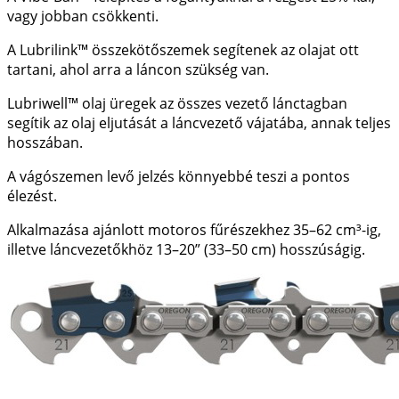
vagy jobban csökkenti.
A Lubrilink™ összekötőszemek segítenek az olajat ott
tartani, ahol arra a láncon szükség van.
Lubriwell™ olaj üregek az összes vezető lánctagban
segítik az olaj eljutását a láncvezető vájatába, annak teljes
hosszában.
A vágószemen levő jelzés könnyebbé teszi a pontos
élezést.
Alkalmazása ajánlott motoros fűrészekhez 35–62 cm³-ig,
illetve láncvezetőkhöz 13–20” (33–50 cm) hosszúságig.