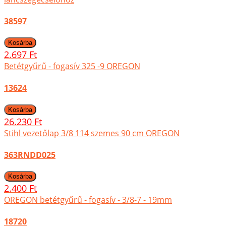
38597
2.697 Ft
Betétgyűrű - fogasív 325 -9 OREGON
13624
26.230 Ft
Stihl vezetőlap 3/8 114 szemes 90 cm OREGON
363RNDD025
2.400 Ft
OREGON betétgyűrű - fogasív - 3/8-7 - 19mm
18720