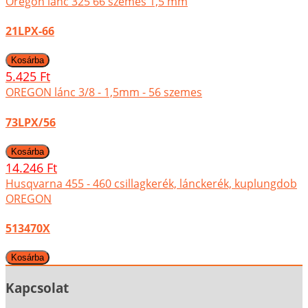
Oregon lánc 325 66 szemes 1,5 mm
21LPX-66
5.425 Ft
OREGON lánc 3/8 - 1,5mm - 56 szemes
73LPX/56
14.246 Ft
Husqvarna 455 - 460 csillagkerék, lánckerék, kuplungdob
OREGON
513470X
Kapcsolat