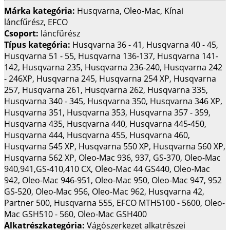
Márka kategória:
Husqvarna, Oleo-Mac, Kínai
láncfűrész, EFCO
Csoport:
láncfűrész
Típus kategória:
Husqvarna 36 - 41, Husqvarna 40 - 45,
Husqvarna 51 - 55, Husqvarna 136-137, Husqvarna 141-
142, Husqvarna 235, Husqvarna 236-240, Husqvarna 242
- 246XP, Husqvarna 245, Husqvarna 254 XP, Husqvarna
257, Husqvarna 261, Husqvarna 262, Husqvarna 335,
Husqvarna 340 - 345, Husqvarna 350, Husqvarna 346 XP,
Husqvarna 351, Husqvarna 353, Husqvarna 357 - 359,
Husqvarna 435, Husqvarna 440, Husqvarna 445-450,
Husqvarna 444, Husqvarna 455, Husqvarna 460,
Husqvarna 545 XP, Husqvarna 550 XP, Husqvarna 560 XP,
Husqvarna 562 XP, Oleo-Mac 936, 937, GS-370, Oleo-Mac
940,941,GS-410,410 CX, Oleo-Mac 44 GS440, Oleo-Mac
942, Oleo-Mac 946-951, Oleo-Mac 950, Oleo-Mac 947, 952
GS-520, Oleo-Mac 956, Oleo-Mac 962, Husqvarna 42,
Partner 500, Husqvarna 555, EFCO MTH5100 - 5600, Oleo-
Mac GSH510 - 560, Oleo-Mac GSH400
Alkatrészkategória:
Vágószerkezet alkatrészei