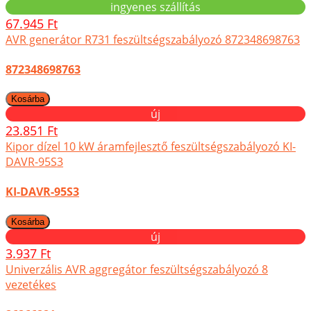
ingyenes szállítás
67.945 Ft
AVR generátor R731 feszültségszabályozó 872348698763
872348698763
új
23.851 Ft
Kipor dízel 10 kW áramfejlesztő feszültségszabályozó KI-
DAVR-95S3
KI-DAVR-95S3
új
3.937 Ft
Univerzális AVR aggregátor feszültségszabályozó 8
vezetékes