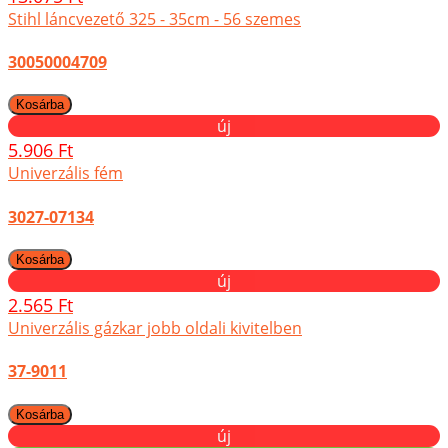
Stihl láncvezető 325 - 35cm - 56 szemes
30050004709
új
5.906 Ft
Univerzális fém
3027-07134
új
2.565 Ft
Univerzális gázkar jobb oldali kivitelben
37-9011
új