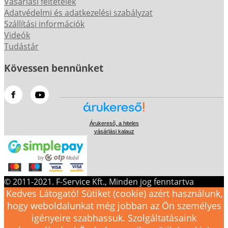
Vásárlási feltételek
Adatvédelmi és adatkezelési szabályzat
Szállítási információk
Videók
Tudástár
Kövessen bennünket
Árukereső, a hiteles
vásárlási kalauz
© 2011-2021. F-Service Kft., Minden jog fenntartva
Kedves Látogató! Sütiket (cookie) azért használunk,
hogy weboldalunkat még jobban az Ön személyes
igényeire szabhassuk. Szolgáltatásaink