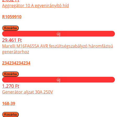
Aggregátor 10 A egyenirányító híd
R1059910
új
29.461 Ft
Marelli M16FA655A AVR feszültségszabályzó háromfázisú
generátorhoz
234234234234
új
1.270 Ft
Generátor aljzat 30A 250V
168-39