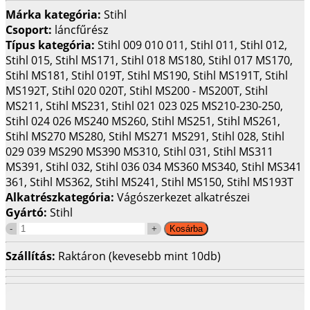
Márka kategória:
Stihl
Csoport:
láncfűrész
Típus kategória:
Stihl 009 010 011, Stihl 011, Stihl 012,
Stihl 015, Stihl MS171, Stihl 018 MS180, Stihl 017 MS170,
Stihl MS181, Stihl 019T, Stihl MS190, Stihl MS191T, Stihl
MS192T, Stihl 020 020T, Stihl MS200 - MS200T, Stihl
MS211, Stihl MS231, Stihl 021 023 025 MS210-230-250,
Stihl 024 026 MS240 MS260, Stihl MS251, Stihl MS261,
Stihl MS270 MS280, Stihl MS271 MS291, Stihl 028, Stihl
029 039 MS290 MS390 MS310, Stihl 031, Stihl MS311
MS391, Stihl 032, Stihl 036 034 MS360 MS340, Stihl MS341
361, Stihl MS362, Stihl MS241, Stihl MS150, Stihl MS193T
Alkatrészkategória:
Vágószerkezet alkatrészei
Gyártó:
Stihl
Szállítás:
Raktáron (kevesebb mint 10db)