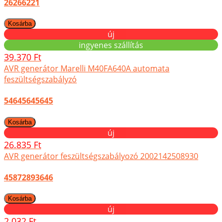
26266221
új
ingyenes szállítás
39.370 Ft
AVR generátor Marelli M40FA640A automata
feszültségszabályzó
54645645645
új
26.835 Ft
AVR generátor feszültségszabályozó 2002142508930
45872893646
új
2.032 Ft