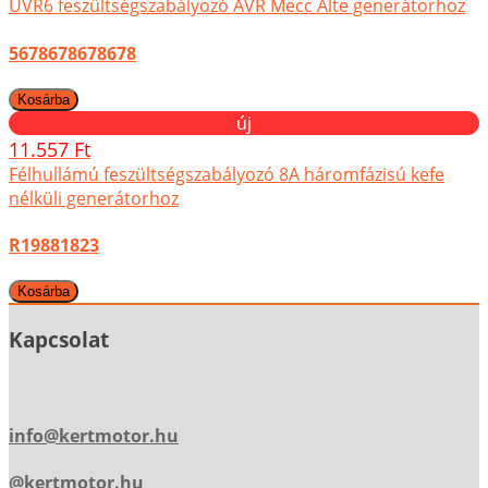
UVR6 feszültségszabályozó AVR Mecc Alte generátorhoz
5678678678678
új
11.557 Ft
Félhullámú feszültségszabályozó 8A háromfázisú kefe
nélküli generátorhoz
R19881823
Kapcsolat
info@kertmotor.hu
@kertmotor.hu