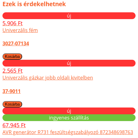
Ezek is érdekelhetnek
új
5.906 Ft
Univerzális fém
3027-07134
új
2.565 Ft
Univerzális gázkar jobb oldali kivitelben
37-9011
új
ingyenes szállítás
67.945 Ft
AVR generátor R731 feszültségszabályozó 872348698763