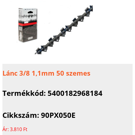
Lánc 3/8 1,1mm 50 szemes
Termékkód:
5400182968184
Cikkszám:
90PX050E
Ár:
3.810 Ft