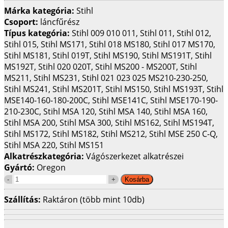
Márka kategória:
Stihl
Csoport:
láncfűrész
Típus kategória:
Stihl 009 010 011, Stihl 011, Stihl 012,
Stihl 015, Stihl MS171, Stihl 018 MS180, Stihl 017 MS170,
Stihl MS181, Stihl 019T, Stihl MS190, Stihl MS191T, Stihl
MS192T, Stihl 020 020T, Stihl MS200 - MS200T, Stihl
MS211, Stihl MS231, Stihl 021 023 025 MS210-230-250,
Stihl MS241, Stihl MS201T, Stihl MS150, Stihl MS193T, Stihl
MSE140-160-180-200C, Stihl MSE141C, Stihl MSE170-190-
210-230C, Stihl MSA 120, Stihl MSA 140, Stihl MSA 160,
Stihl MSA 200, Stihl MSA 300, Stihl MS162, Stihl MS194T,
Stihl MS172, Stihl MS182, Stihl MS212, Stihl MSE 250 C-Q,
Stihl MSA 220, Stihl MS151
Alkatrészkategória:
Vágószerkezet alkatrészei
Gyártó:
Oregon
Szállítás:
Raktáron (több mint 10db)