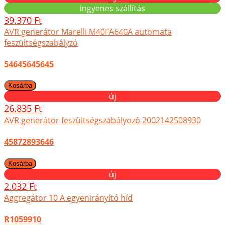
ingyenes szállítás
39.370 Ft
AVR generátor Marelli M40FA640A automata
feszültségszabályzó
54645645645
új
26.835 Ft
AVR generátor feszültségszabályozó 2002142508930
45872893646
új
2.032 Ft
Aggregátor 10 A egyenirányító híd
R1059910