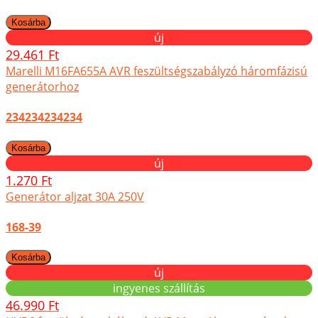
új
29.461 Ft
Marelli M16FA655A AVR feszültségszabályzó háromfázisú
generátorhoz
234234234234
új
1.270 Ft
Generátor aljzat 30A 250V
168-39
új
ingyenes szállítás
46.990 Ft