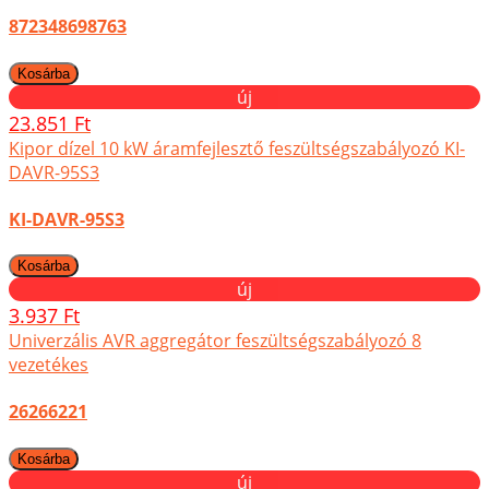
872348698763
új
23.851 Ft
Kipor dízel 10 kW áramfejlesztő feszültségszabályozó KI-
DAVR-95S3
KI-DAVR-95S3
új
3.937 Ft
Univerzális AVR aggregátor feszültségszabályozó 8
vezetékes
26266221
új