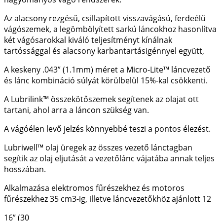
Az alacsony rezgésű, csillapított visszavágású, ferdeélű
vágószemek, a legömbölyített sarkú láncokhoz hasonlítva
két vágósarokkal kiváló teljesítményt kínálnak
tartóssággal és alacsony karbantartásigénnyel együtt,
A keskeny .043” (1.1mm) méret a Micro-Lite™ láncvezető
és lánc kombináció súlyát körülbelül 15%-kal csökkenti.
A Lubrilink™ összekötőszemek segítenek az olajat ott
tartani, ahol arra a láncon szükség van.
A vágóélen levő jelzés könnyebbé teszi a pontos élezést.
Lubriwell™ olaj üregek az összes vezető lánctagban
segítik az olaj eljutását a vezetőlánc vájatába annak teljes
hosszában.
Alkalmazása elektromos fűrészekhez és motoros
fűrészekhez 35 cm3-ig, illetve láncvezetőkhöz ajánlott 12
16” (30