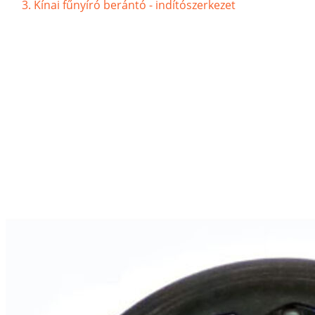
Kínai fűnyíró berántó - indítószerkezet