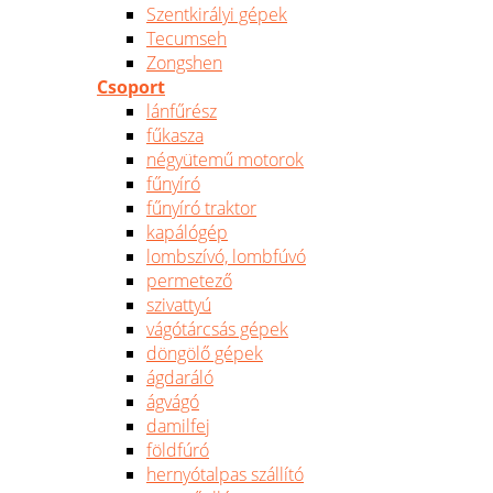
Szentkirályi gépek
Tecumseh
Zongshen
Csoport
lánfűrész
fűkasza
négyütemű motorok
fűnyíró
fűnyíró traktor
kapálógép
lombszívó, lombfúvó
permetező
szivattyú
vágótárcsás gépek
döngölő gépek
ágdaráló
ágvágó
damilfej
földfúró
hernyótalpas szállító