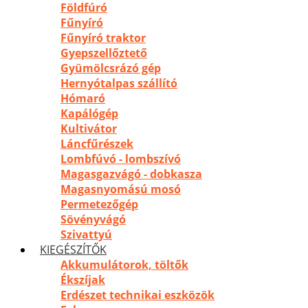
Földfúró
Fűnyíró
Fűnyíró traktor
Gyepszellőztető
Gyümölcsrázó gép
Hernyótalpas szállító
Hómaró
Kapálógép
Kultivátor
Láncfűrészek
Lombfúvó - lombszívó
Magasgazvágó - dobkasza
Magasnyomású mosó
Permetezőgép
Sövényvágó
Szivattyú
KIEGÉSZÍTŐK
Akkumulátorok, töltők
Ékszíjak
Erdészet technikai eszközök