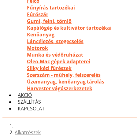
Felco
Fűnyírás tartozékai
Fúrószár
Gumi, felni, tömlő
Kapálógép és kultivátor tartozékai
Kenőanyag
Láncélezés, szegecselés
Motorok
Munka és védőruházat
Oleo-Mac gépek adapterei
Silky kézi fűrészek
Szerszám - műhely, felszerelés
Üzemanyag, kenőanyag tárolás
Harvester vágószerkezetek
AKCIÓ
SZÁLLÍTÁS
KAPCSOLAT
Alkatrészek