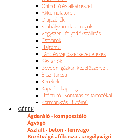
Önindító és alkatrészei
Akkumulátorok
Olajszűrők
Szabályzórudak - rugók
Vegyszer - folyadékszállítás
Csavarok
Hajtómű
Lánc és vágószerkezet élezés
Késtartók
Bovden, gázkar, kezelőszervek
Ékszíjtárcsa
Kerekek
Kapaél - kapatag
Utánfutó - vontatás és tartozékai
Kormányzás - futómű
GÉPEK
Ágdaráló - komposztáló
Ágvágó
Aszfalt - beton - fémvágó
Bozótvágó - fűkasza - szegélyvágó