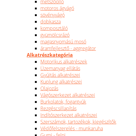
metszőolló
motoros ágvágó
sövényvágó
dobkasza
komposztáló
gyümölcsrázó
magasnyomású mosó
áramfejlesztő - aggregátor
Alkatrészkategória
Motorikus alkatrészek
Üzemanyag ellátás
Gyújtás alkatrészei
Kuplung alkatrészei
Olajozás
Vágószerkezet alkatrészei
Burkolatok, fogantyúk
Rezgéscsillapítás
Indítószerkezet alkatrészei
Szerszámok, tartozékok, kiegészítők
Védőfelszerelés - munkaruha
Gumi - felni