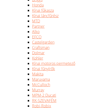
Honda
Kínai fűkasza
Kínai láncfűrész
MTD
Partner
Alko
EFCO
Castelgarden
Craftsman
Dolmar
Kohler
Kínai motoros permetező
Kínai fűnyírők
Makita
Maruyama
McCulloch
Murray
MPM-2 Ducati
RK-SZEVAFÉM
Robi-Robix