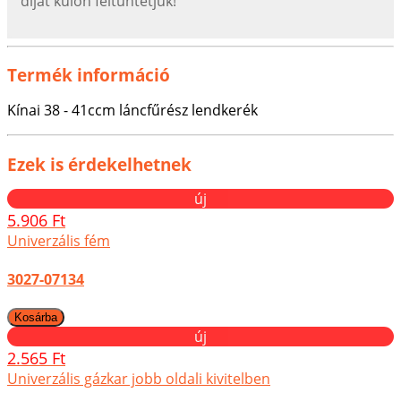
díjat külön feltűntetjük!
Termék információ
Kínai 38 - 41ccm láncfűrész lendkerék
Ezek is érdekelhetnek
új
5.906 Ft
Univerzális fém
3027-07134
új
2.565 Ft
Univerzális gázkar jobb oldali kivitelben