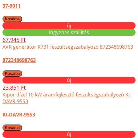
37-9011
új
ingyenes szállítás
67.945 Ft
AVR generátor R731 feszültségszabályozó 872348698763
872348698763
új
23.851 Ft
Kipor dízel 10 kW áramfejlesztő feszültségszabályozó KI-
DAVR-95S3
KI-DAVR-95S3
új