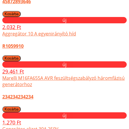
45872893646
új
2.032 Ft
Aggregátor 10 A egyenirányító híd
R1059910
új
29.461 Ft
Marelli M16FA655A AVR feszültségszabályzó háromfázisú
generátorhoz
234234234234
új
1.270 Ft
Generátor aljzat 30A 250V