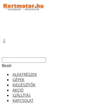
0
Bezár
ALKATRÉSZEK
GÉPEK
KIEGÉSZÍTŐK
AKCIÓ
SZÁLLÍTÁS
KAPCSOLAT