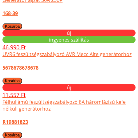
168-39
új
ingyenes szállítás
46.990 Ft
UVR6 feszültségszabályozó AVR Mecc Alte generátorhoz
5678678678678
új
11.557 Ft
Félhullámú feszültségszabályozó 8A háromfázisú kefe
nélküli generátorhoz
R19881823