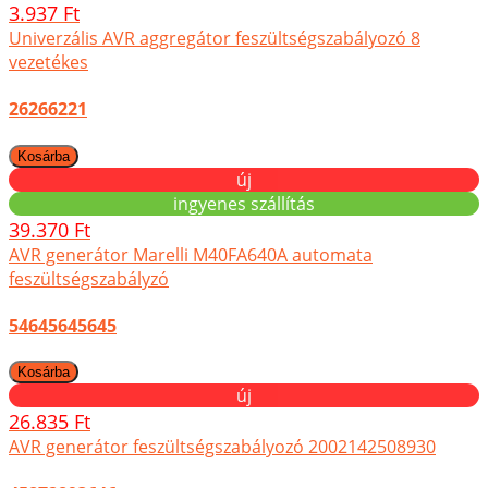
3.937 Ft
Univerzális AVR aggregátor feszültségszabályozó 8
vezetékes
26266221
új
ingyenes szállítás
39.370 Ft
AVR generátor Marelli M40FA640A automata
feszültségszabályzó
54645645645
új
26.835 Ft
AVR generátor feszültségszabályozó 2002142508930