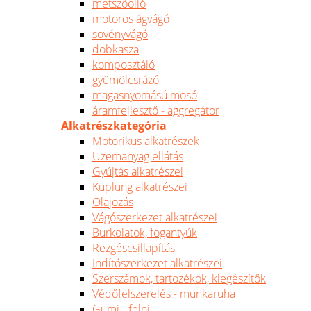
metszőolló
motoros ágvágó
sövényvágó
dobkasza
komposztáló
gyümölcsrázó
magasnyomású mosó
áramfejlesztő - aggregátor
Alkatrészkategória
Motorikus alkatrészek
Üzemanyag ellátás
Gyújtás alkatrészei
Kuplung alkatrészei
Olajozás
Vágószerkezet alkatrészei
Burkolatok, fogantyúk
Rezgéscsillapítás
Indítószerkezet alkatrészei
Szerszámok, tartozékok, kiegészítők
Védőfelszerelés - munkaruha
Gumi - felni