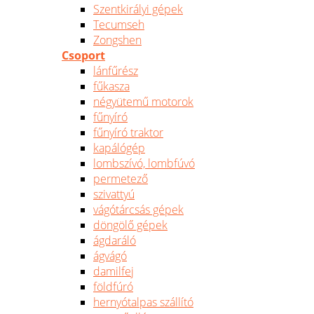
Szentkirályi gépek
Tecumseh
Zongshen
Csoport
lánfűrész
fűkasza
négyütemű motorok
fűnyíró
fűnyíró traktor
kapálógép
lombszívó, lombfúvó
permetező
szivattyú
vágótárcsás gépek
döngölő gépek
ágdaráló
ágvágó
damilfej
földfúró
hernyótalpas szállító