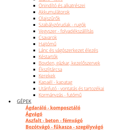
Önindító és alkatrészei
Akkumulátorok
Olajszűrők
Szabályzórudak - rugók
Vegyszer - folyadékszállítás
Csavarok
Hajtómű
Lánc és vágószerkezet élezés
Késtartók
Bovden, gázkar, kezelőszervek
Ékszíjtárcsa
Kerekek
Kapaél - kapatag
Utánfutó - vontatás és tartozékai
Kormányzás - futómű
GÉPEK
Ágdaráló - komposztáló
Ágvágó
Aszfalt - beton - fémvágó
Bozótvágó - fűkasza - szegélyvágó