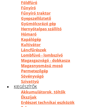
Földfúró
Fűnyíró
Fűnyíró traktor
Gyepszellőztető
Gyümölcsrázó gép
Hernyótalpas szállító
Hómaró
Kapálógép
Kultivátor
Láncfűrészek
Lombfúvó - lombszívó
Magasgazvágó - dobkasza
Magasnyomású mosó
Permetezőgép
Sövényvágó
Szivattyú
KIEGÉSZÍTŐK
Akkumulátorok, töltők
Ékszíjak
Erdészet technikai eszközök