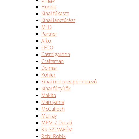
Honda
Kínai fűkasza
Kínai láncfűrész
MTD
Partner
Alko
EFCO
Castelgarden
Craftsman
Dolmar
Kohler
Kínai motoros permetező
Kínai fűnyírők
Makita
Maruyama
McCulloch
Murray
MPM-2 Ducati
RK-SZEVAFÉM
Robi-Robix