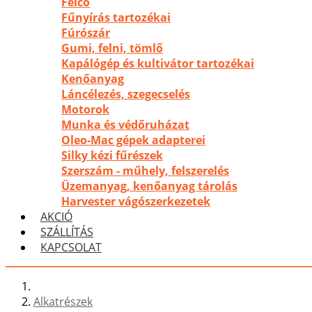
Felco
Fűnyírás tartozékai
Fúrószár
Gumi, felni, tömlő
Kapálógép és kultivátor tartozékai
Kenőanyag
Láncélezés, szegecselés
Motorok
Munka és védőruházat
Oleo-Mac gépek adapterei
Silky kézi fűrészek
Szerszám - műhely, felszerelés
Üzemanyag, kenőanyag tárolás
Harvester vágószerkezetek
AKCIÓ
SZÁLLÍTÁS
KAPCSOLAT
Alkatrészek