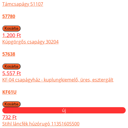
Támcsapágy 51107
57780
1.200 Ft
Kúpgörgős csapágy 30204
57638
5.557 Ft
KF-04 csapágyház - kuplungkiemelő, üres, esztergált
KF61U
új
732 Ft
Stihl láncfék húzórugó 11351605500