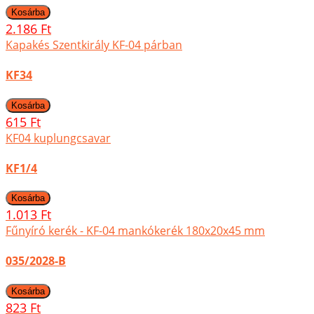
2.186 Ft
Kapakés Szentkirály KF-04 párban
KF34
615 Ft
KF04 kuplungcsavar
KF1/4
1.013 Ft
Fűnyíró kerék - KF-04 mankókerék 180x20x45 mm
035/2028-B
823 Ft