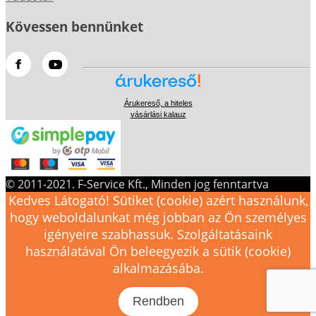
Kövessen bennünket
Árukereső, a hiteles
vásárlási kalauz
© 2011-2021. F-Service Kft., Minden jog fenntartva
Kedves Látogató! Sütiket (cookie) azért használunk,
hogy weboldalunkat még jobban az Ön személyes
igényeire szabhassuk. Szolgáltatásaink
használatával Ön beleegyezik a sütik (cookie)
alkalmazásába.
Rendben