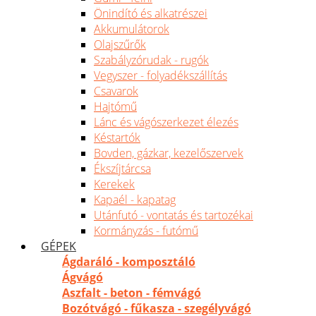
Önindító és alkatrészei
Akkumulátorok
Olajszűrők
Szabályzórudak - rugók
Vegyszer - folyadékszállítás
Csavarok
Hajtómű
Lánc és vágószerkezet élezés
Késtartók
Bovden, gázkar, kezelőszervek
Ékszíjtárcsa
Kerekek
Kapaél - kapatag
Utánfutó - vontatás és tartozékai
Kormányzás - futómű
GÉPEK
Ágdaráló - komposztáló
Ágvágó
Aszfalt - beton - fémvágó
Bozótvágó - fűkasza - szegélyvágó