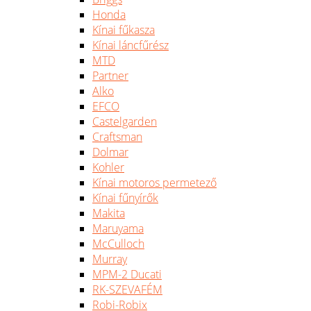
Honda
Kínai fűkasza
Kínai láncfűrész
MTD
Partner
Alko
EFCO
Castelgarden
Craftsman
Dolmar
Kohler
Kínai motoros permetező
Kínai fűnyírők
Makita
Maruyama
McCulloch
Murray
MPM-2 Ducati
RK-SZEVAFÉM
Robi-Robix