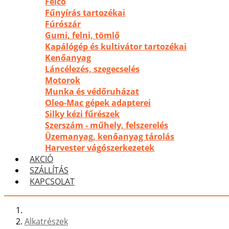
Felco
Fűnyírás tartozékai
Fúrószár
Gumi, felni, tömlő
Kapálógép és kultivátor tartozékai
Kenőanyag
Láncélezés, szegecselés
Motorok
Munka és védőruházat
Oleo-Mac gépek adapterei
Silky kézi fűrészek
Szerszám - műhely, felszerelés
Üzemanyag, kenőanyag tárolás
Harvester vágószerkezetek
AKCIÓ
SZÁLLÍTÁS
KAPCSOLAT
Alkatrészek