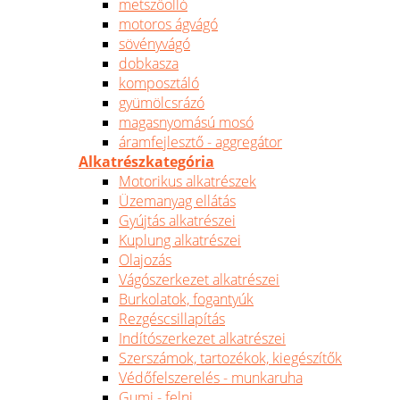
metszőolló
motoros ágvágó
sövényvágó
dobkasza
komposztáló
gyümölcsrázó
magasnyomású mosó
áramfejlesztő - aggregátor
Alkatrészkategória
Motorikus alkatrészek
Üzemanyag ellátás
Gyújtás alkatrészei
Kuplung alkatrészei
Olajozás
Vágószerkezet alkatrészei
Burkolatok, fogantyúk
Rezgéscsillapítás
Indítószerkezet alkatrészei
Szerszámok, tartozékok, kiegészítők
Védőfelszerelés - munkaruha
Gumi - felni