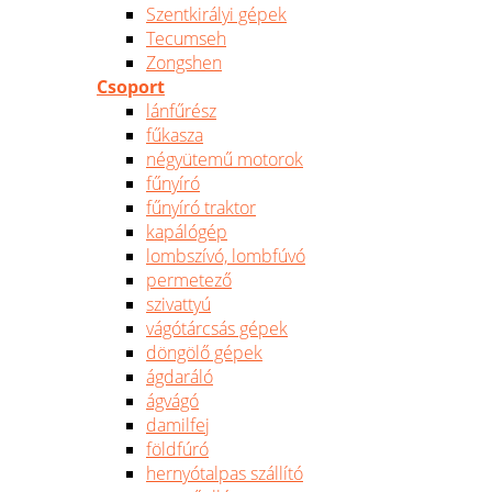
Szentkirályi gépek
Tecumseh
Zongshen
Csoport
lánfűrész
fűkasza
négyütemű motorok
fűnyíró
fűnyíró traktor
kapálógép
lombszívó, lombfúvó
permetező
szivattyú
vágótárcsás gépek
döngölő gépek
ágdaráló
ágvágó
damilfej
földfúró
hernyótalpas szállító