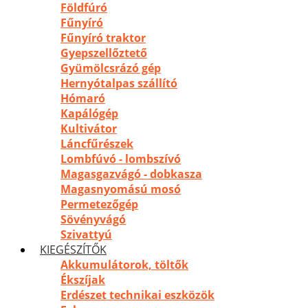
Földfúró
Fűnyíró
Fűnyíró traktor
Gyepszellőztető
Gyümölcsrázó gép
Hernyótalpas szállító
Hómaró
Kapálógép
Kultivátor
Láncfűrészek
Lombfúvó - lombszívó
Magasgazvágó - dobkasza
Magasnyomású mosó
Permetezőgép
Sövényvágó
Szivattyú
KIEGÉSZÍTŐK
Akkumulátorok, töltők
Ékszíjak
Erdészet technikai eszközök