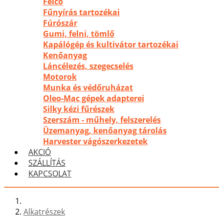
Felco
Fűnyírás tartozékai
Fúrószár
Gumi, felni, tömlő
Kapálógép és kultivátor tartozékai
Kenőanyag
Láncélezés, szegecselés
Motorok
Munka és védőruházat
Oleo-Mac gépek adapterei
Silky kézi fűrészek
Szerszám - műhely, felszerelés
Üzemanyag, kenőanyag tárolás
Harvester vágószerkezetek
AKCIÓ
SZÁLLÍTÁS
KAPCSOLAT
Alkatrészek