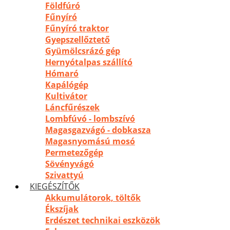
Földfúró
Fűnyíró
Fűnyíró traktor
Gyepszellőztető
Gyümölcsrázó gép
Hernyótalpas szállító
Hómaró
Kapálógép
Kultivátor
Láncfűrészek
Lombfúvó - lombszívó
Magasgazvágó - dobkasza
Magasnyomású mosó
Permetezőgép
Sövényvágó
Szivattyú
KIEGÉSZÍTŐK
Akkumulátorok, töltők
Ékszíjak
Erdészet technikai eszközök