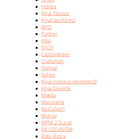
Honda
Kínai fűkasza
Kínai láncfűrész
MTD
Partner
Alko
EFCO
Castelgarden
Craftsman
Dolmar
Kohler
Kínai motoros permetező
Kínai fűnyírők
Makita
Maruyama
McCulloch
Murray
MPM-2 Ducati
RK-SZEVAFÉM
Robi-Robix