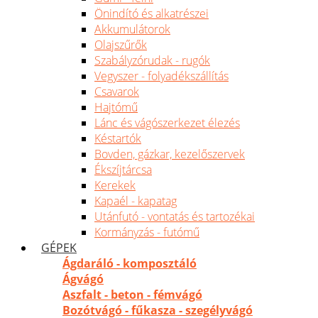
Önindító és alkatrészei
Akkumulátorok
Olajszűrők
Szabályzórudak - rugók
Vegyszer - folyadékszállítás
Csavarok
Hajtómű
Lánc és vágószerkezet élezés
Késtartók
Bovden, gázkar, kezelőszervek
Ékszíjtárcsa
Kerekek
Kapaél - kapatag
Utánfutó - vontatás és tartozékai
Kormányzás - futómű
GÉPEK
Ágdaráló - komposztáló
Ágvágó
Aszfalt - beton - fémvágó
Bozótvágó - fűkasza - szegélyvágó