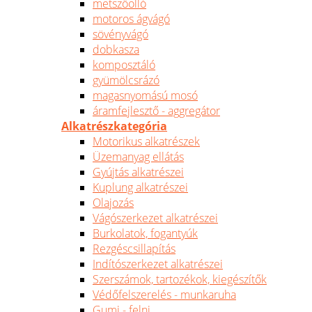
metszőolló
motoros ágvágó
sövényvágó
dobkasza
komposztáló
gyümölcsrázó
magasnyomású mosó
áramfejlesztő - aggregátor
Alkatrészkategória
Motorikus alkatrészek
Üzemanyag ellátás
Gyújtás alkatrészei
Kuplung alkatrészei
Olajozás
Vágószerkezet alkatrészei
Burkolatok, fogantyúk
Rezgéscsillapítás
Indítószerkezet alkatrészei
Szerszámok, tartozékok, kiegészítők
Védőfelszerelés - munkaruha
Gumi - felni