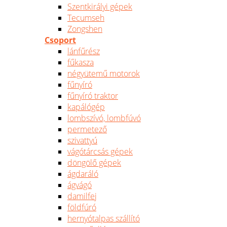
Szentkirályi gépek
Tecumseh
Zongshen
Csoport
lánfűrész
fűkasza
négyütemű motorok
fűnyíró
fűnyíró traktor
kapálógép
lombszívó, lombfúvó
permetező
szivattyú
vágótárcsás gépek
döngölő gépek
ágdaráló
ágvágó
damilfej
földfúró
hernyótalpas szállító