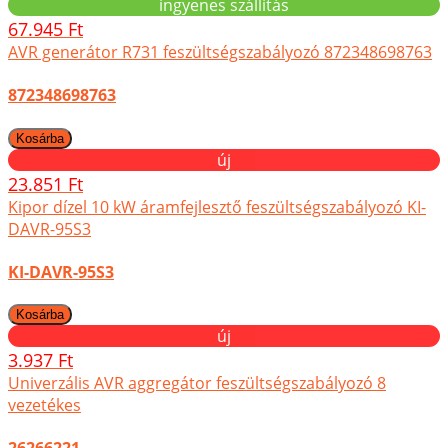
ingyenes szállítás
67.945 Ft
AVR generátor R731 feszültségszabályozó 872348698763
872348698763
új
23.851 Ft
Kipor dízel 10 kW áramfejlesztő feszültségszabályozó KI-
DAVR-95S3
KI-DAVR-95S3
új
3.937 Ft
Univerzális AVR aggregátor feszültségszabályozó 8
vezetékes