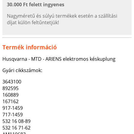
30.000 Ft felett ingyenes
Nagyméretű és súlyú termékek esetén a szállítási
díjat külön feltűntetjük!
Termék információ
Husqvarna - MTD - ARIENS elektromos késkuplung
Gyári cikkszámok:
3643100
892595
160889
167162
917-1459
717-1459
532 16 08-89
532 16 71-62