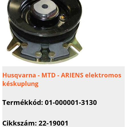
Husqvarna - MTD - ARIENS elektromos
késkuplung
Termékkód:
01-000001-3130
Cikkszám:
22-19001