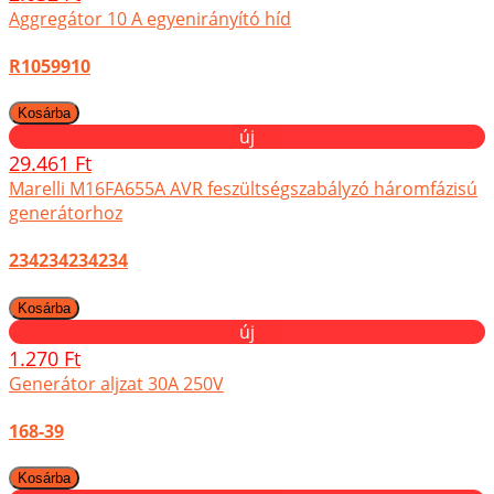
Aggregátor 10 A egyenirányító híd
R1059910
új
29.461 Ft
Marelli M16FA655A AVR feszültségszabályzó háromfázisú
generátorhoz
234234234234
új
1.270 Ft
Generátor aljzat 30A 250V
168-39