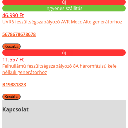
új
ingyenes szállítás
46.990 Ft
UVR6 feszültségszabályozó AVR Mecc Alte generátorhoz
5678678678678
új
11.557 Ft
Félhullámú feszültségszabályozó 8A háromfázisú kefe
nélküli generátorhoz
R19881823
Kapcsolat