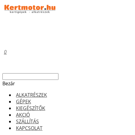
0
Bezár
ALKATRÉSZEK
GÉPEK
KIEGÉSZÍTŐK
AKCIÓ
SZÁLLÍTÁS
KAPCSOLAT