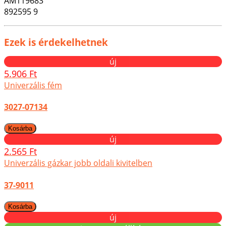
AM119683
892595 9
Ezek is érdekelhetnek
új
5.906 Ft
Univerzális fém
3027-07134
új
2.565 Ft
Univerzális gázkar jobb oldali kivitelben
37-9011
új