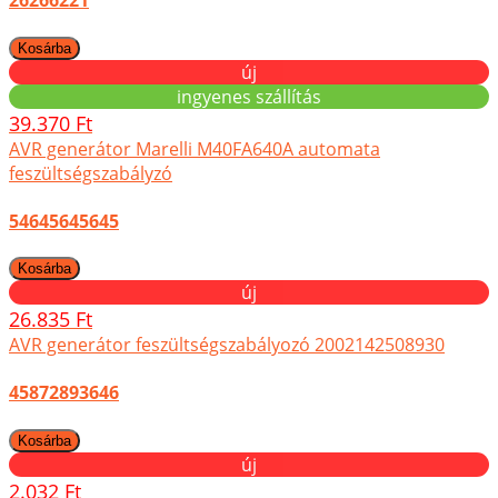
26266221
új
ingyenes szállítás
39.370 Ft
AVR generátor Marelli M40FA640A automata
feszültségszabályzó
54645645645
új
26.835 Ft
AVR generátor feszültségszabályozó 2002142508930
45872893646
új
2.032 Ft