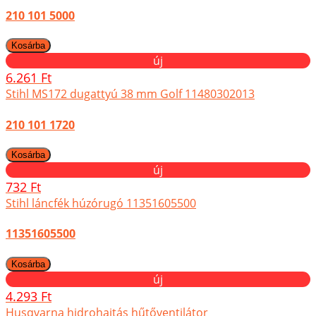
210 101 5000
új
6.261 Ft
Stihl MS172 dugattyú 38 mm Golf 11480302013
210 101 1720
új
732 Ft
Stihl láncfék húzórugó 11351605500
11351605500
új
4.293 Ft
Husqvarna hidrohajtás hűtőventilátor