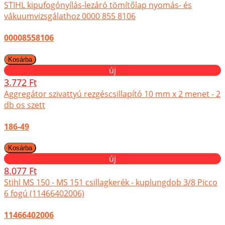
STIHL kipufogónyílás-lezáró tömítőlap nyomás- és
vákuumvizsgálathoz 0000 855 8106
00008558106
új
3.772 Ft
Aggregátor szivattyú rezgéscsillapító 10 mm x 2 menet - 2
db os szett
186-49
új
8.077 Ft
Stihl MS 150 - MS 151 csillagkerék - kuplungdob 3/8 Picco
6 fogú (11466402006)
11466402006