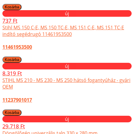
új
737 Ft
Stihl MS 150 C-E, MS 150 TC-E, MS 151 C-E, MS 151 TC-E
indító segédrugó 11461953500
11461953500
új
8.319 Ft
STIHL MS 210 - MS 230 - MS 250 hátsó fogantyúház - gyári
OEM
11237901017
új
29.718 Ft
Döngölőgép univerzális talp 330 x 280 mm