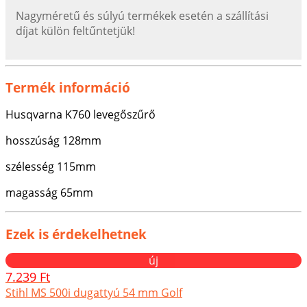
Nagyméretű és súlyú termékek esetén a szállítási
díjat külön feltűntetjük!
Termék információ
Husqvarna K760 levegőszűrő
hosszúság 128mm
szélesség 115mm
magasság 65mm
Ezek is érdekelhetnek
új
7.239 Ft
Stihl MS 500i dugattyú 54 mm Golf