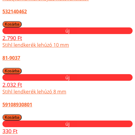
532140462
új
2.790 Ft
Stihl lendkerék lehúzó 10 mm
81-9037
új
2.032 Ft
Stihl lendkerék lehúzó 8 mm
59108930801
új
330 Ft