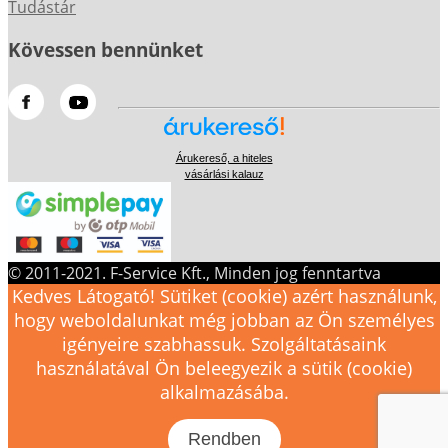
Tudástár
Kövessen bennünket
Árukereső, a hiteles
vásárlási kalauz
© 2011-2021. F-Service Kft., Minden jog fenntartva
Kedves Látogató! Sütiket (cookie) azért használunk,
hogy weboldalunkat még jobban az Ön személyes
igényeire szabhassuk. Szolgáltatásaink
használatával Ön beleegyezik a sütik (cookie)
alkalmazásába.
Rendben