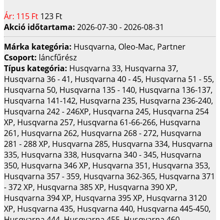
Ár:
115 Ft
123 Ft
Akció időtartama:
2026-07-30 - 2026-08-31
Márka kategória:
Husqvarna, Oleo-Mac, Partner
Csoport:
láncfűrész
Típus kategória:
Husqvarna 33, Husqvarna 37,
Husqvarna 36 - 41, Husqvarna 40 - 45, Husqvarna 51 - 55,
Husqvarna 50, Husqvarna 135 - 140, Husqvarna 136-137,
Husqvarna 141-142, Husqvarna 235, Husqvarna 236-240,
Husqvarna 242 - 246XP, Husqvarna 245, Husqvarna 254
XP, Husqvarna 257, Husqvarna 61-66-266, Husqvarna
261, Husqvarna 262, Husqvarna 268 - 272, Husqvarna
281 - 288 XP, Husqvarna 285, Husqvarna 334, Husqvarna
335, Husqvarna 338, Husqvarna 340 - 345, Husqvarna
350, Husqvarna 346 XP, Husqvarna 351, Husqvarna 353,
Husqvarna 357 - 359, Husqvarna 362-365, Husqvarna 371
- 372 XP, Husqvarna 385 XP, Husqvarna 390 XP,
Husqvarna 394 XP, Husqvarna 395 XP, Husqvarna 3120
XP, Husqvarna 435, Husqvarna 440, Husqvarna 445-450,
Husqvarna 444, Husqvarna 455, Husqvarna 460,