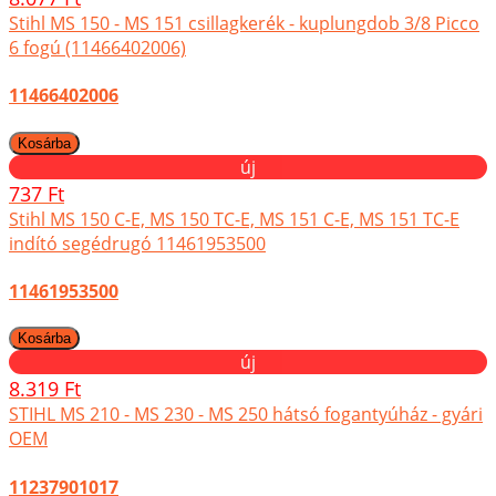
Stihl MS 150 - MS 151 csillagkerék - kuplungdob 3/8 Picco
6 fogú (11466402006)
11466402006
új
737 Ft
Stihl MS 150 C-E, MS 150 TC-E, MS 151 C-E, MS 151 TC-E
indító segédrugó 11461953500
11461953500
új
8.319 Ft
STIHL MS 210 - MS 230 - MS 250 hátsó fogantyúház - gyári
OEM
11237901017