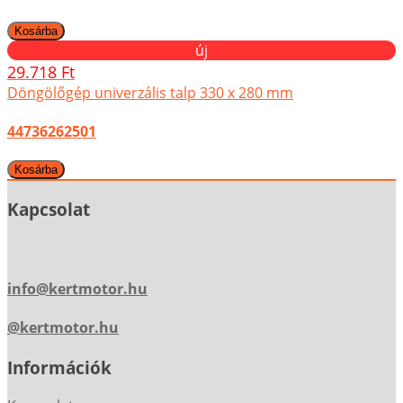
új
29.718 Ft
Döngölőgép univerzális talp 330 x 280 mm
44736262501
Kapcsolat
info@kertmotor.hu
@kertmotor.hu
Információk