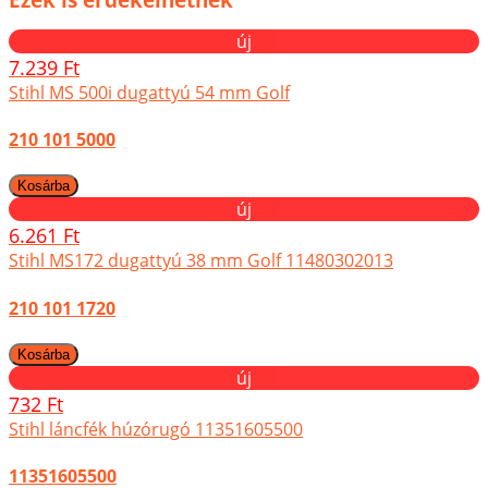
új
7.239 Ft
Stihl MS 500i dugattyú 54 mm Golf
210 101 5000
új
6.261 Ft
Stihl MS172 dugattyú 38 mm Golf 11480302013
210 101 1720
új
732 Ft
Stihl láncfék húzórugó 11351605500
11351605500