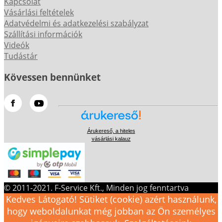
Kapcsolat
Vásárlási feltételek
Adatvédelmi és adatkezelési szabályzat
Szállítási információk
Videók
Tudástár
Kövessen bennünket
Árukereső, a hiteles
vásárlási kalauz
© 2011-2021. F-Service Kft., Minden jog fenntartva
Kedves Látogató! Sütiket (cookie) azért használunk,
hogy weboldalunkat még jobban az Ön személyes