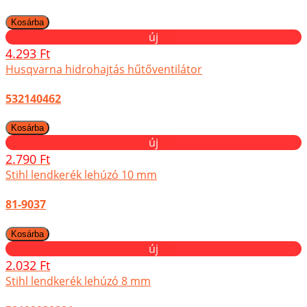
új
4.293 Ft
Husqvarna hidrohajtás hűtőventilátor
532140462
új
2.790 Ft
Stihl lendkerék lehúzó 10 mm
81-9037
új
2.032 Ft
Stihl lendkerék lehúzó 8 mm