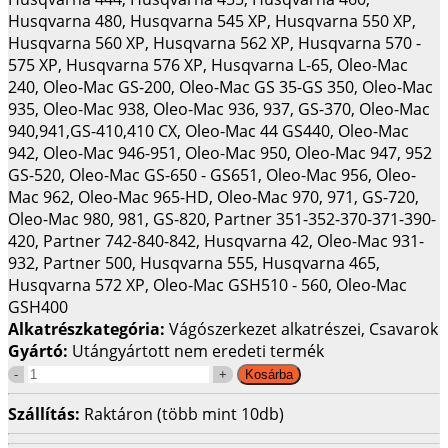
Husqvarna 480, Husqvarna 545 XP, Husqvarna 550 XP,
Husqvarna 560 XP, Husqvarna 562 XP, Husqvarna 570 -
575 XP, Husqvarna 576 XP, Husqvarna L-65, Oleo-Mac
240, Oleo-Mac GS-200, Oleo-Mac GS 35-GS 350, Oleo-Mac
935, Oleo-Mac 938, Oleo-Mac 936, 937, GS-370, Oleo-Mac
940,941,GS-410,410 CX, Oleo-Mac 44 GS440, Oleo-Mac
942, Oleo-Mac 946-951, Oleo-Mac 950, Oleo-Mac 947, 952
GS-520, Oleo-Mac GS-650 - GS651, Oleo-Mac 956, Oleo-
Mac 962, Oleo-Mac 965-HD, Oleo-Mac 970, 971, GS-720,
Oleo-Mac 980, 981, GS-820, Partner 351-352-370-371-390-
420, Partner 742-840-842, Husqvarna 42, Oleo-Mac 931-
932, Partner 500, Husqvarna 555, Husqvarna 465,
Husqvarna 572 XP, Oleo-Mac GSH510 - 560, Oleo-Mac
GSH400
Alkatrészkategória:
Vágószerkezet alkatrészei, Csavarok
Gyártó:
Utángyártott nem eredeti termék
Szállítás:
Raktáron (több mint 10db)