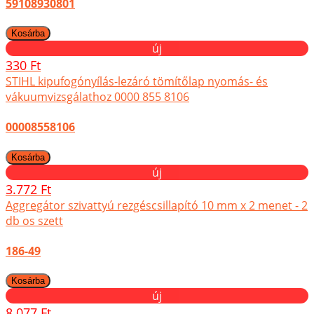
59108930801
új
330 Ft
STIHL kipufogónyílás-lezáró tömítőlap nyomás- és
vákuumvizsgálathoz 0000 855 8106
00008558106
új
3.772 Ft
Aggregátor szivattyú rezgéscsillapító 10 mm x 2 menet - 2
db os szett
186-49
új
8.077 Ft