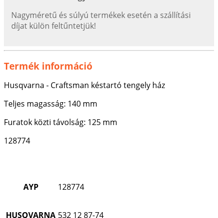
Nagyméretű és súlyú termékek esetén a szállítási
díjat külön feltűntetjük!
Termék információ
Husqvarna - Craftsman késtartó tengely ház
Teljes magasság: 140 mm
Furatok közti távolság: 125 mm
128774
AYP
128774
HUSQVARNA
532 12 87-74