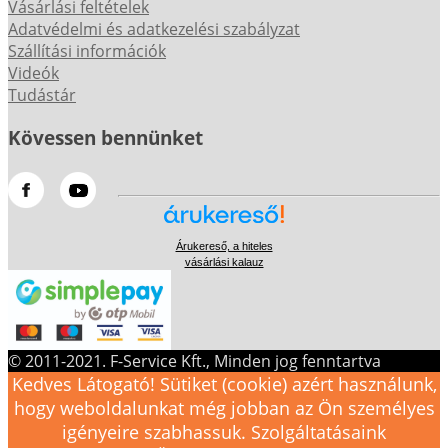
Vásárlási feltételek
Adatvédelmi és adatkezelési szabályzat
Szállítási információk
Videók
Tudástár
Kövessen bennünket
Árukereső, a hiteles
vásárlási kalauz
© 2011-2021. F-Service Kft., Minden jog fenntartva
Kedves Látogató! Sütiket (cookie) azért használunk,
hogy weboldalunkat még jobban az Ön személyes
igényeire szabhassuk. Szolgáltatásaink