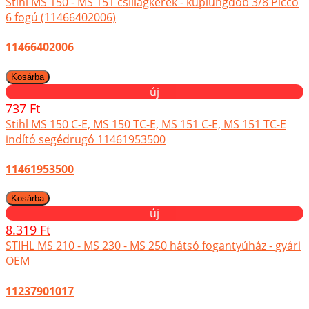
Stihl MS 150 - MS 151 csillagkerék - kuplungdob 3/8 Picco
6 fogú (11466402006)
11466402006
új
737 Ft
Stihl MS 150 C-E, MS 150 TC-E, MS 151 C-E, MS 151 TC-E
indító segédrugó 11461953500
11461953500
új
8.319 Ft
STIHL MS 210 - MS 230 - MS 250 hátsó fogantyúház - gyári
OEM
11237901017