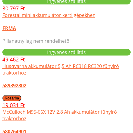
ingyenes szállítás
30.797 Ft
Forestal mini akkumulátor kerti gépekhez
FRMA
Pillanatnyilag nem rendelhető!
ingyenes szállítás
49.462 Ft
Husqvarna akkumulátor 5,5 Ah RC318 RC320 fűnyíró
traktorhoz
589392802
19.031 Ft
McCulloch M95-66X 12V 2.8 Ah akkumulátor fűnyíró
traktorhoz
580764901