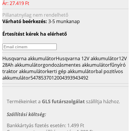
Ár:
27.419 Ft
Pillanatnyilag nem rendelhető
Várható beérkezés:
3-5 munkanap
Értesítést kérek ha elérhető
Husqvarna akkumulátor
Husqvarna 12V akkumulátor
12V
28Ah akkumulátor
gondozásmentes akkumulátor
fűnyíró
traktor akkumulátor
kerti gép akkumulátor
bal pozitívos
akkumulátor
547853701
2004393943492
Termékeinket a
GLS futárszolgálat
szállítja házhoz.
Szállítási költség:
Bankkártyás fizetés esetén: 1.499 Ft