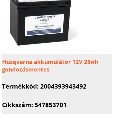
Husqvarna akkumulátor 12V 28Ah
gondozásmentes
Termékkód:
2004393943492
Cikkszám:
547853701