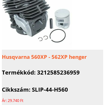
Husqvarna 560XP - 562XP henger
Termékkód:
3212585236959
Cikkszám:
SLIP-44-H560
Ár:
29.740 Ft