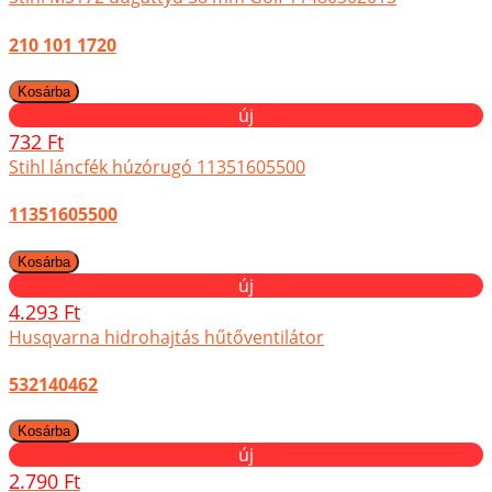
210 101 1720
új
732 Ft
Stihl láncfék húzórugó 11351605500
11351605500
új
4.293 Ft
Husqvarna hidrohajtás hűtőventilátor
532140462
új
2.790 Ft