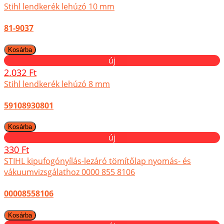
Stihl lendkerék lehúzó 10 mm
81-9037
új
2.032 Ft
Stihl lendkerék lehúzó 8 mm
59108930801
új
330 Ft
STIHL kipufogónyílás-lezáró tömítőlap nyomás- és
vákuumvizsgálathoz 0000 855 8106
00008558106