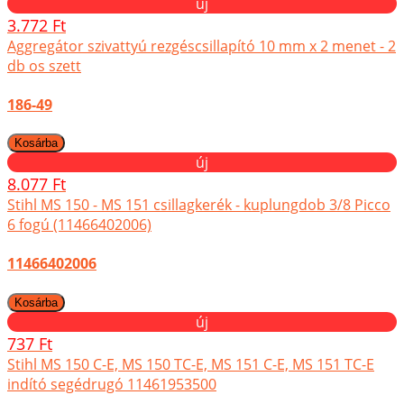
új
3.772 Ft
Aggregátor szivattyú rezgéscsillapító 10 mm x 2 menet - 2
db os szett
186-49
új
8.077 Ft
Stihl MS 150 - MS 151 csillagkerék - kuplungdob 3/8 Picco
6 fogú (11466402006)
11466402006
új
737 Ft
Stihl MS 150 C-E, MS 150 TC-E, MS 151 C-E, MS 151 TC-E
indító segédrugó 11461953500