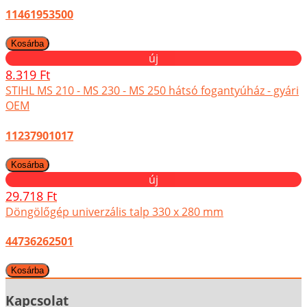
11461953500
új
8.319 Ft
STIHL MS 210 - MS 230 - MS 250 hátsó fogantyúház - gyári
OEM
11237901017
új
29.718 Ft
Döngölőgép univerzális talp 330 x 280 mm
44736262501
Kapcsolat