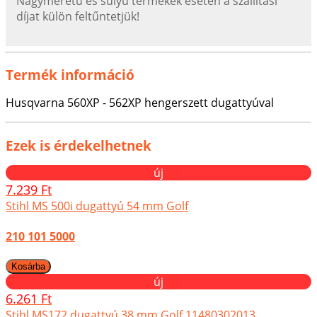
Nagyméretű és súlyú termékek esetén a szállítási
díjat külön feltűntetjük!
Termék információ
Husqvarna 560XP - 562XP hengerszett dugattyúval
Ezek is érdekelhetnek
új
7.239 Ft
Stihl MS 500i dugattyú 54 mm Golf
210 101 5000
új
6.261 Ft
Stihl MS172 dugattyú 38 mm Golf 11480302013