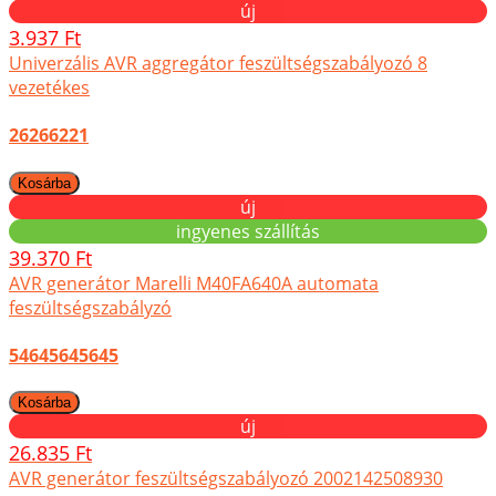
új
3.937 Ft
Univerzális AVR aggregátor feszültségszabályozó 8
vezetékes
26266221
új
ingyenes szállítás
39.370 Ft
AVR generátor Marelli M40FA640A automata
feszültségszabályzó
54645645645
új
26.835 Ft
AVR generátor feszültségszabályozó 2002142508930