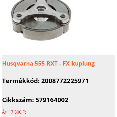
Husqvarna 555 RXT - FX kuplung
Termékkód:
2008772225971
Cikkszám:
579164002
Ár:
17.800 Ft