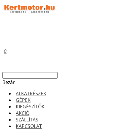
0
Bezár
ALKATRÉSZEK
GÉPEK
KIEGÉSZÍTŐK
AKCIÓ
SZÁLLÍTÁS
KAPCSOLAT