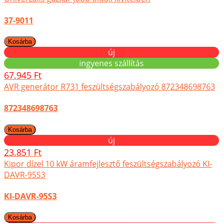
37-9011
új
ingyenes szállítás
67.945 Ft
AVR generátor R731 feszültségszabályozó 872348698763
872348698763
új
23.851 Ft
Kipor dízel 10 kW áramfejlesztő feszültségszabályozó KI-
DAVR-95S3
KI-DAVR-95S3