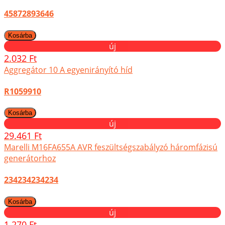
45872893646
új
2.032 Ft
Aggregátor 10 A egyenirányító híd
R1059910
új
29.461 Ft
Marelli M16FA655A AVR feszültségszabályzó háromfázisú
generátorhoz
234234234234
új
1.270 Ft