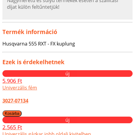
Nagyméretű és súlyú termékek esetén a szállítási
díjat külön feltűntetjük!
Termék információ
Husqvarna 555 RXT - FX kuplung
Ezek is érdekelhetnek
új
5.906 Ft
Univerzális fém
3027-07134
új
2.565 Ft
Univerzális gázkar jobb oldali kivitelben