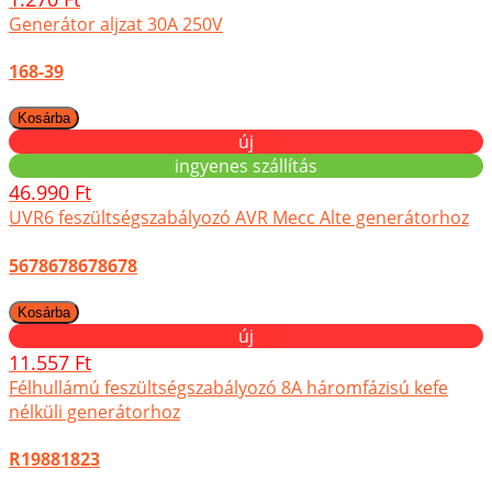
Generátor aljzat 30A 250V
168-39
új
ingyenes szállítás
46.990 Ft
UVR6 feszültségszabályozó AVR Mecc Alte generátorhoz
5678678678678
új
11.557 Ft
Félhullámú feszültségszabályozó 8A háromfázisú kefe
nélküli generátorhoz
R19881823