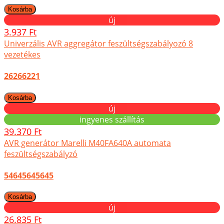
új
3.937 Ft
Univerzális AVR aggregátor feszültségszabályozó 8
vezetékes
26266221
új
ingyenes szállítás
39.370 Ft
AVR generátor Marelli M40FA640A automata
feszültségszabályzó
54645645645
új
26.835 Ft