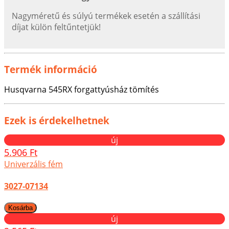
Nagyméretű és súlyú termékek esetén a szállítási
díjat külön feltűntetjük!
Termék információ
Husqvarna 545RX forgattyúsház tömítés
Ezek is érdekelhetnek
új
5.906 Ft
Univerzális fém
3027-07134
új