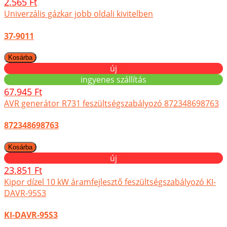
2.565 Ft
Univerzális gázkar jobb oldali kivitelben
37-9011
új
ingyenes szállítás
67.945 Ft
AVR generátor R731 feszültségszabályozó 872348698763
872348698763
új
23.851 Ft
Kipor dízel 10 kW áramfejlesztő feszültségszabályozó KI-
DAVR-95S3
KI-DAVR-95S3