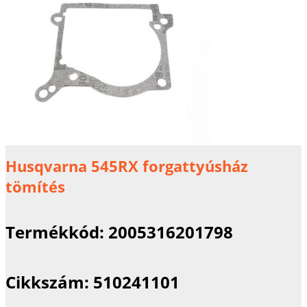
Husqvarna 545RX forgattyúsház
tömítés
Termékkód:
2005316201798
Cikkszám:
510241101