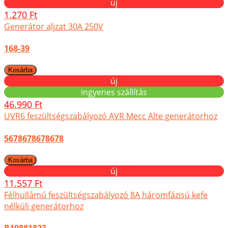
új
1.270 Ft
Generátor aljzat 30A 250V
168-39
új
ingyenes szállítás
46.990 Ft
UVR6 feszültségszabályozó AVR Mecc Alte generátorhoz
5678678678678
új
11.557 Ft
Félhullámú feszültségszabályozó 8A háromfázisú kefe
nélküli generátorhoz