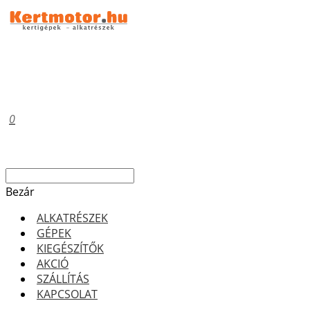
0
Bezár
ALKATRÉSZEK
GÉPEK
KIEGÉSZÍTŐK
AKCIÓ
SZÁLLÍTÁS
KAPCSOLAT