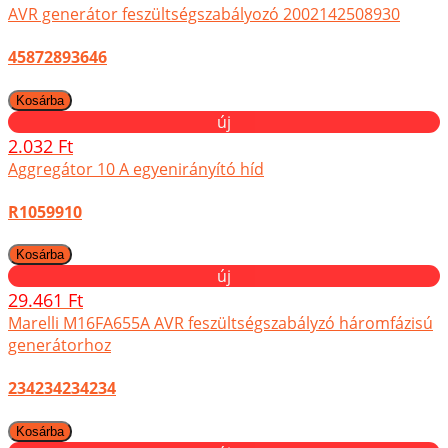
AVR generátor feszültségszabályozó 2002142508930
45872893646
új
2.032 Ft
Aggregátor 10 A egyenirányító híd
R1059910
új
29.461 Ft
Marelli M16FA655A AVR feszültségszabályzó háromfázisú
generátorhoz
234234234234