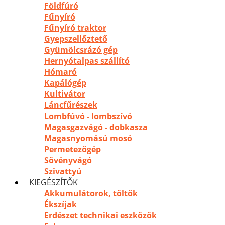
Földfúró
Fűnyíró
Fűnyíró traktor
Gyepszellőztető
Gyümölcsrázó gép
Hernyótalpas szállító
Hómaró
Kapálógép
Kultivátor
Láncfűrészek
Lombfúvó - lombszívó
Magasgazvágó - dobkasza
Magasnyomású mosó
Permetezőgép
Sövényvágó
Szivattyú
KIEGÉSZÍTŐK
Akkumulátorok, töltők
Ékszíjak
Erdészet technikai eszközök