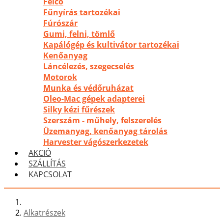
Felco
Fűnyírás tartozékai
Fúrószár
Gumi, felni, tömlő
Kapálógép és kultivátor tartozékai
Kenőanyag
Láncélezés, szegecselés
Motorok
Munka és védőruházat
Oleo-Mac gépek adapterei
Silky kézi fűrészek
Szerszám - műhely, felszerelés
Üzemanyag, kenőanyag tárolás
Harvester vágószerkezetek
AKCIÓ
SZÁLLÍTÁS
KAPCSOLAT
Alkatrészek