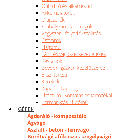
Önindító és alkatrészei
Akkumulátorok
Olajszűrők
Szabályzórudak - rugók
Vegyszer - folyadékszállítás
Csavarok
Hajtómű
Lánc és vágószerkezet élezés
Késtartók
Bovden, gázkar, kezelőszervek
Ékszíjtárcsa
Kerekek
Kapaél - kapatag
Utánfutó - vontatás és tartozékai
Kormányzás - futómű
GÉPEK
Ágdaráló - komposztáló
Ágvágó
Aszfalt - beton - fémvágó
Bozótvágó - fűkasza - szegélyvágó