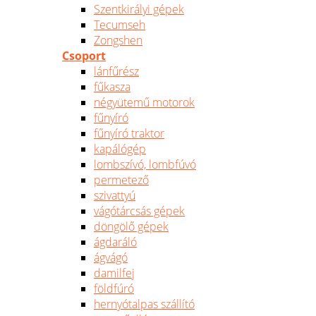
Szentkirályi gépek
Tecumseh
Zongshen
Csoport
lánfűrész
fűkasza
négyütemű motorok
fűnyíró
fűnyíró traktor
kapálógép
lombszívó, lombfúvó
permetező
szivattyú
vágótárcsás gépek
döngölő gépek
ágdaráló
ágvágó
damilfej
földfúró
hernyótalpas szállító