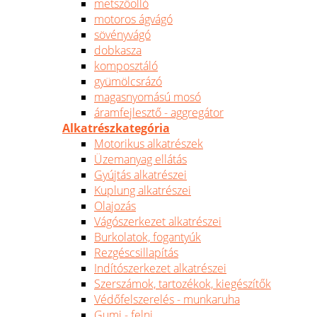
metszőolló
motoros ágvágó
sövényvágó
dobkasza
komposztáló
gyümölcsrázó
magasnyomású mosó
áramfejlesztő - aggregátor
Alkatrészkategória
Motorikus alkatrészek
Üzemanyag ellátás
Gyújtás alkatrészei
Kuplung alkatrészei
Olajozás
Vágószerkezet alkatrészei
Burkolatok, fogantyúk
Rezgéscsillapítás
Indítószerkezet alkatrészei
Szerszámok, tartozékok, kiegészítők
Védőfelszerelés - munkaruha
Gumi - felni