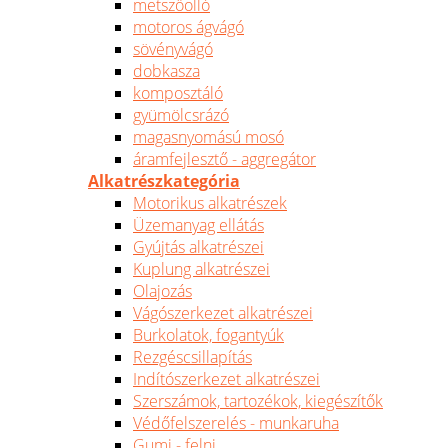
metszőolló
motoros ágvágó
sövényvágó
dobkasza
komposztáló
gyümölcsrázó
magasnyomású mosó
áramfejlesztő - aggregátor
Alkatrészkategória
Motorikus alkatrészek
Üzemanyag ellátás
Gyújtás alkatrészei
Kuplung alkatrészei
Olajozás
Vágószerkezet alkatrészei
Burkolatok, fogantyúk
Rezgéscsillapítás
Indítószerkezet alkatrészei
Szerszámok, tartozékok, kiegészítők
Védőfelszerelés - munkaruha
Gumi - felni