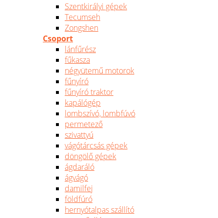
Szentkirályi gépek
Tecumseh
Zongshen
Csoport
lánfűrész
fűkasza
négyütemű motorok
fűnyíró
fűnyíró traktor
kapálógép
lombszívó, lombfúvó
permetező
szivattyú
vágótárcsás gépek
döngölő gépek
ágdaráló
ágvágó
damilfej
földfúró
hernyótalpas szállító