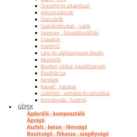
Önindító és alkatrészei
Akkumulátorok
Olajszűrők
Szabályzórudak - rugók
Vegyszer - folyadékszállítás
Csavarok
Hajtómű
Lánc és vágószerkezet élezés
Késtartók
Bovden, gázkar, kezelőszervek
Ékszíjtárcsa
Kerekek
Kapaél - kapatag
Utánfutó - vontatás és tartozékai
Kormányzás - futómű
GÉPEK
Ágdaráló - komposztáló
Ágvágó
Aszfalt - beton - fémvágó
Bozótvágó - fűkasza - szegélyvágó