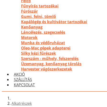
Felco
Fűnyírás tartozékai
Fúrószár
Gumi, felni, tömlő
Kapálógép és kultivátor tartozékai
Kenőanyag
Láncélezés, szegecselés
Motorok
Munka és védőruházat
Oleo-Mac gépek adapterei
Silky kézi fűrészek
Szerszám - műhely, felszerelés
Üzemanyag, kenőanyag tárolás
Harvester vágószerkezetek
AKCIÓ
SZÁLLÍTÁS
KAPCSOLAT
Alkatrészek