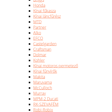
Honda
Kínai fűkasza
Kínai láncfűrész
MTD
Partner
Alko
EFCO
Castelgarden
Craftsman
Dolmar
Kohler
Kínai motoros permetező
Kínai fűnyírők
Makita
Maruyama
McCulloch
Murray
MPM-2 Ducati
RK-SZEVAFÉM
Robi-Robix