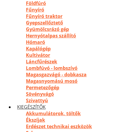
Földfúró
Fűnyíró
Fűnyíró traktor
Gyepszellőztető
Gyümölcsrázó gép
Hernyótalpas szállító
Hómaró
Kapálógép
Kultivátor
Láncfűrészek
Lombfúvó - lombszívó
Magasgazvágó - dobkasza
Magasnyomású mosó
Permetezőgép
Sövényvágó
Szivattyú
KIEGÉSZÍTŐK
Akkumulátorok, töltők
Ékszíjak
Erdészet technikai eszközök