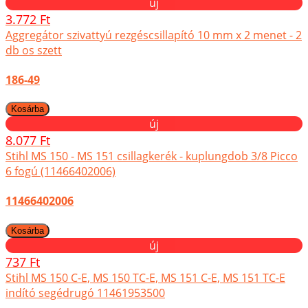
új
3.772 Ft
Aggregátor szivattyú rezgéscsillapító 10 mm x 2 menet - 2
db os szett
186-49
új
8.077 Ft
Stihl MS 150 - MS 151 csillagkerék - kuplungdob 3/8 Picco
6 fogú (11466402006)
11466402006
új
737 Ft
Stihl MS 150 C-E, MS 150 TC-E, MS 151 C-E, MS 151 TC-E
indító segédrugó 11461953500