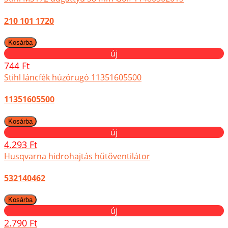
210 101 1720
új
744 Ft
Stihl láncfék húzórugó 11351605500
11351605500
új
4.293 Ft
Husqvarna hidrohajtás hűtőventilátor
532140462
új
2.790 Ft