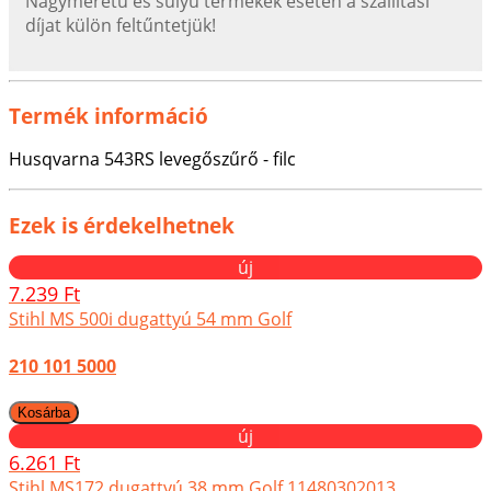
Nagyméretű és súlyú termékek esetén a szállítási
díjat külön feltűntetjük!
Termék információ
Husqvarna 543RS levegőszűrő - filc
Ezek is érdekelhetnek
új
7.239 Ft
Stihl MS 500i dugattyú 54 mm Golf
210 101 5000
új
6.261 Ft
Stihl MS172 dugattyú 38 mm Golf 11480302013