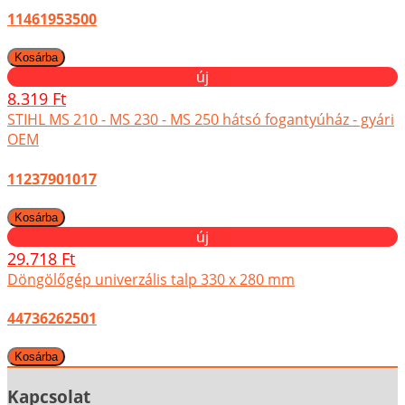
11461953500
új
8.319 Ft
STIHL MS 210 - MS 230 - MS 250 hátsó fogantyúház - gyári
OEM
11237901017
új
29.718 Ft
Döngölőgép univerzális talp 330 x 280 mm
44736262501
Kapcsolat