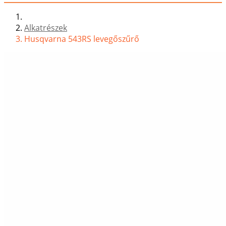
Alkatrészek
Husqvarna 543RS levegőszűrő