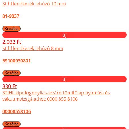
Stihl lendkerék lehúzó 10 mm
81-9037
új
2.032 Ft
Stihl lendkerék lehúzó 8 mm
59108930801
új
330 Ft
STIHL kipufogónyílás-lezáró tömítőlap nyomás- és
vákuumvizsgálathoz 0000 855 8106
00008558106