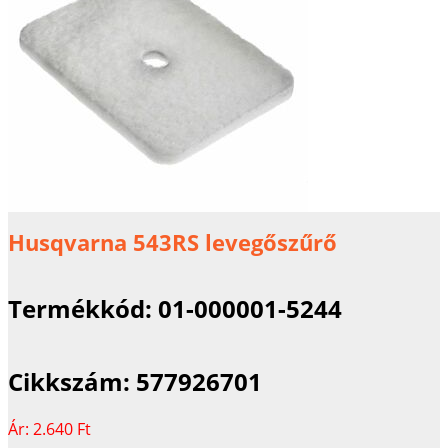
Husqvarna 543RS levegőszűrő
Termékkód:
01-000001-5244
Cikkszám:
577926701
Ár:
2.640 Ft