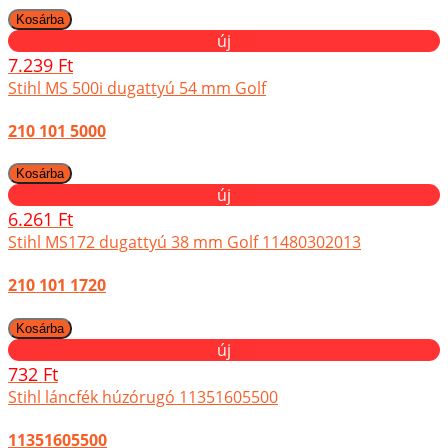
új
7.239 Ft
Stihl MS 500i dugattyú 54 mm Golf
210 101 5000
új
6.261 Ft
Stihl MS172 dugattyú 38 mm Golf 11480302013
210 101 1720
új
732 Ft
Stihl láncfék húzórugó 11351605500
11351605500