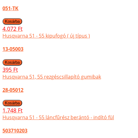
051-TK
4.072 Ft
Husqvarna 51 - 55 kipufogó ( új típus )
13-05003
395 Ft
Husqvarna 51, 55 rezgéscsillapító gumibak
28-05012
1.748 Ft
Husqvarna 51 - 55 láncfűrész berántó - indító fül
503710203