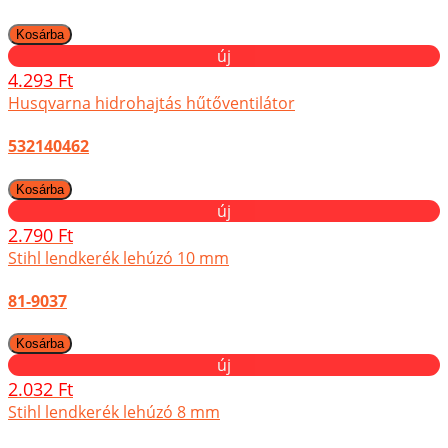
új
4.293 Ft
Husqvarna hidrohajtás hűtőventilátor
532140462
új
2.790 Ft
Stihl lendkerék lehúzó 10 mm
81-9037
új
2.032 Ft
Stihl lendkerék lehúzó 8 mm