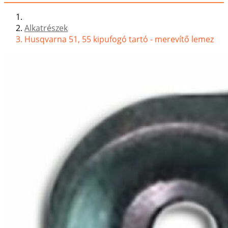
Alkatrészek
Husqvarna 51, 55 kipufogó tartó - merevítő lemez