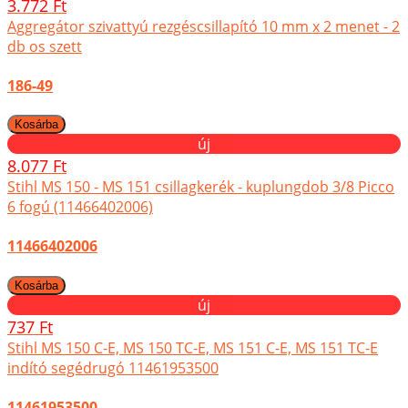
3.772 Ft
Aggregátor szivattyú rezgéscsillapító 10 mm x 2 menet - 2
db os szett
186-49
új
8.077 Ft
Stihl MS 150 - MS 151 csillagkerék - kuplungdob 3/8 Picco
6 fogú (11466402006)
11466402006
új
737 Ft
Stihl MS 150 C-E, MS 150 TC-E, MS 151 C-E, MS 151 TC-E
indító segédrugó 11461953500
11461953500