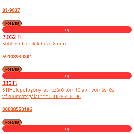
81-9037
új
2.032 Ft
Stihl lendkerék lehúzó 8 mm
59108930801
új
330 Ft
STIHL kipufogónyílás-lezáró tömítőlap nyomás- és
vákuumvizsgálathoz 0000 855 8106
00008558106
új