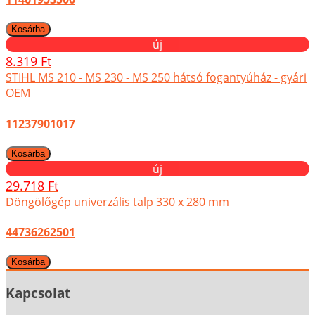
új
8.319 Ft
STIHL MS 210 - MS 230 - MS 250 hátsó fogantyúház - gyári
OEM
11237901017
új
29.718 Ft
Döngölőgép univerzális talp 330 x 280 mm
44736262501
Kapcsolat