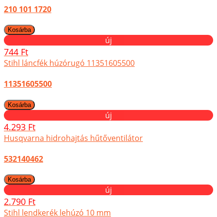
210 101 1720
új
744 Ft
Stihl láncfék húzórugó 11351605500
11351605500
új
4.293 Ft
Husqvarna hidrohajtás hűtőventilátor
532140462
új
2.790 Ft
Stihl lendkerék lehúzó 10 mm