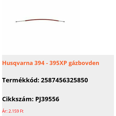
Husqvarna 394 - 395XP gázbovden
Termékkód:
2587456325850
Cikkszám:
PJ39556
Ár:
2.159 Ft