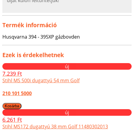
díjat külön feltűntetjük!
Termék információ
Husqvarna 394 - 395XP gázbovden
Ezek is érdekelhetnek
új
7.239 Ft
Stihl MS 500i dugattyú 54 mm Golf
210 101 5000
új
6.261 Ft
Stihl MS172 dugattyú 38 mm Golf 11480302013