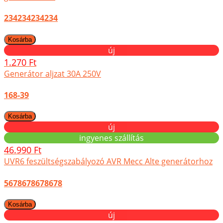
234234234234
új
1.270 Ft
Generátor aljzat 30A 250V
168-39
új
ingyenes szállítás
46.990 Ft
UVR6 feszültségszabályozó AVR Mecc Alte generátorhoz
5678678678678
új