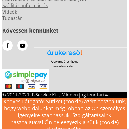
Szállítási információk
Videók
Tudástár
Kövessen bennünket
Árukereső, a hiteles
vásárlási kalauz
© 2011-2021. F-Service Kft., Minden jog fenntartva
Kedves Látogató! Sütiket (cookie) azért használunk,
hogy weboldalunkat még jobban az Ön személyes
igényeire szabhassuk. Szolgáltatásaink
használatával Ön beleegyezik a sütik (cookie)
alkalmazásába.