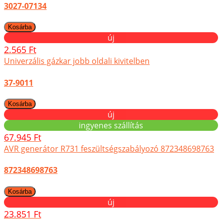
3027-07134
új
2.565 Ft
Univerzális gázkar jobb oldali kivitelben
37-9011
új
ingyenes szállítás
67.945 Ft
AVR generátor R731 feszültségszabályozó 872348698763
872348698763
új
23.851 Ft