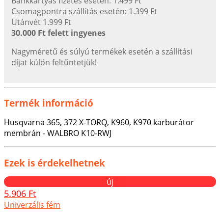
Bankkártyás fizetés esetén: 1.499 Ft
Csomagpontra szállítás esetén: 1.399 Ft
Utánvét 1.999 Ft
30.000 Ft felett ingyenes
Nagyméretű és súlyú termékek esetén a szállítási
díjat külön feltűntetjük!
Termék információ
Husqvarna 365, 372 X-TORQ, K960, K970 karburátor
membrán - WALBRO K10-RWJ
Ezek is érdekelhetnek
új
5.906 Ft
Univerzális fém