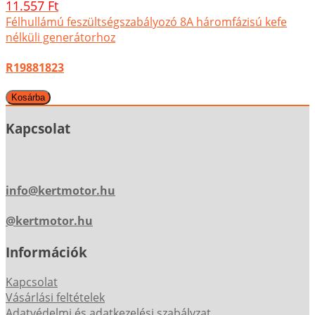
11.557 Ft
Félhullámú feszültségszabályozó 8A háromfázisú kefe
nélküli generátorhoz
R19881823
Kapcsolat
info@kertmotor.hu
@kertmotor.hu
Információk
Kapcsolat
Vásárlási feltételek
Adatvédelmi és adatkezelési szabályzat