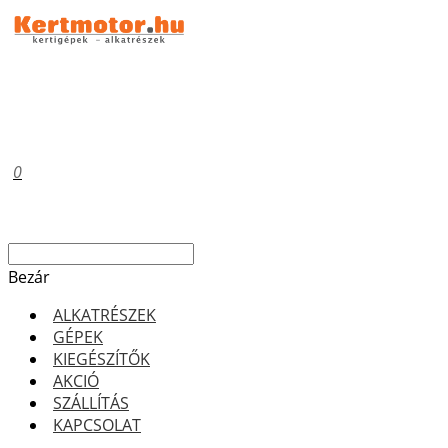
0
Bezár
ALKATRÉSZEK
GÉPEK
KIEGÉSZÍTŐK
AKCIÓ
SZÁLLÍTÁS
KAPCSOLAT