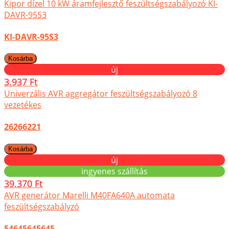
Kipor dízel 10 kW áramfejlesztő feszültségszabályozó KI-
DAVR-95S3
KI-DAVR-95S3
új
3.937 Ft
Univerzális AVR aggregátor feszültségszabályozó 8
vezetékes
26266221
új
ingyenes szállítás
39.370 Ft
AVR generátor Marelli M40FA640A automata
feszültségszabályzó
54645645645