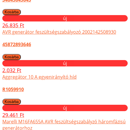
új
26.835 Ft
AVR generátor feszültségszabályozó 2002142508930
45872893646
új
2.032 Ft
Aggregátor 10 A egyenirányító híd
R1059910
új
29.461 Ft
Marelli M16FA655A AVR feszültségszabályzó háromfázisú
generátorhoz