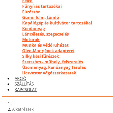
Felco
Fűnyírás tartozékai
Fúrószár
Gumi, felni, tömlő
Kapálógép és kultivátor tartozékai
Kenőanyag
Láncélezés, szegecselés
Motorok
Munka és védőruházat
Oleo-Mac gépek adapterei
Silky kézi fűrészek
Szerszám - műhely, felszerelés
Üzemanyag, kenőanyag tárolás
Harvester vágószerkezetek
AKCIÓ
SZÁLLÍTÁS
KAPCSOLAT
Alkatrészek