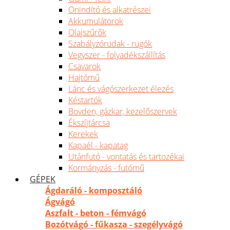
Önindító és alkatrészei
Akkumulátorok
Olajszűrők
Szabályzórudak - rugók
Vegyszer - folyadékszállítás
Csavarok
Hajtómű
Lánc és vágószerkezet élezés
Késtartók
Bovden, gázkar, kezelőszervek
Ékszíjtárcsa
Kerekek
Kapaél - kapatag
Utánfutó - vontatás és tartozékai
Kormányzás - futómű
GÉPEK
Ágdaráló - komposztáló
Ágvágó
Aszfalt - beton - fémvágó
Bozótvágó - fűkasza - szegélyvágó