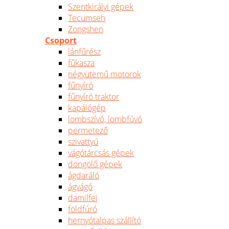
Szentkirályi gépek
Tecumseh
Zongshen
Csoport
lánfűrész
fűkasza
négyütemű motorok
fűnyíró
fűnyíró traktor
kapálógép
lombszívó, lombfúvó
permetező
szivattyú
vágótárcsás gépek
döngölő gépek
ágdaráló
ágvágó
damilfej
földfúró
hernyótalpas szállító