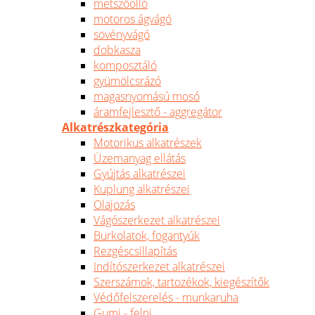
metszőolló
motoros ágvágó
sövényvágó
dobkasza
komposztáló
gyümölcsrázó
magasnyomású mosó
áramfejlesztő - aggregátor
Alkatrészkategória
Motorikus alkatrészek
Üzemanyag ellátás
Gyújtás alkatrészei
Kuplung alkatrészei
Olajozás
Vágószerkezet alkatrészei
Burkolatok, fogantyúk
Rezgéscsillapítás
Indítószerkezet alkatrészei
Szerszámok, tartozékok, kiegészítők
Védőfelszerelés - munkaruha
Gumi - felni