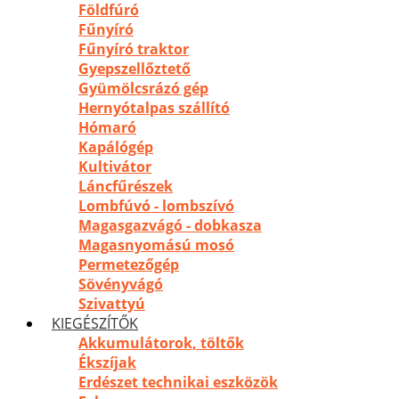
Földfúró
Fűnyíró
Fűnyíró traktor
Gyepszellőztető
Gyümölcsrázó gép
Hernyótalpas szállító
Hómaró
Kapálógép
Kultivátor
Láncfűrészek
Lombfúvó - lombszívó
Magasgazvágó - dobkasza
Magasnyomású mosó
Permetezőgép
Sövényvágó
Szivattyú
KIEGÉSZÍTŐK
Akkumulátorok, töltők
Ékszíjak
Erdészet technikai eszközök