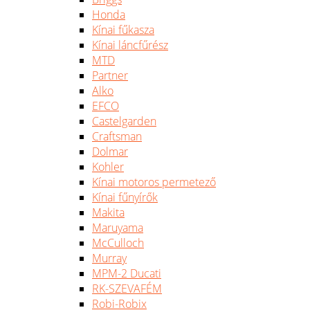
Honda
Kínai fűkasza
Kínai láncfűrész
MTD
Partner
Alko
EFCO
Castelgarden
Craftsman
Dolmar
Kohler
Kínai motoros permetező
Kínai fűnyírők
Makita
Maruyama
McCulloch
Murray
MPM-2 Ducati
RK-SZEVAFÉM
Robi-Robix