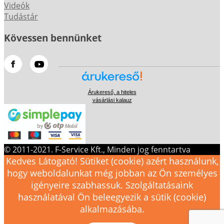
Videók
Tudástár
Kövessen bennünket
Árukereső, a hiteles
vásárlási kalauz
© 2011-2021. F-Service Kft., Minden jog fenntartva
Kedves Látogató! Sütiket (cookie) azért használunk,
hogy weboldalunkat még jobban az Ön személyes
igényeire szabhassuk. Szolgáltatásaink
használatával Ön beleegyezik a sütik (cookie)
alkalmazásába.