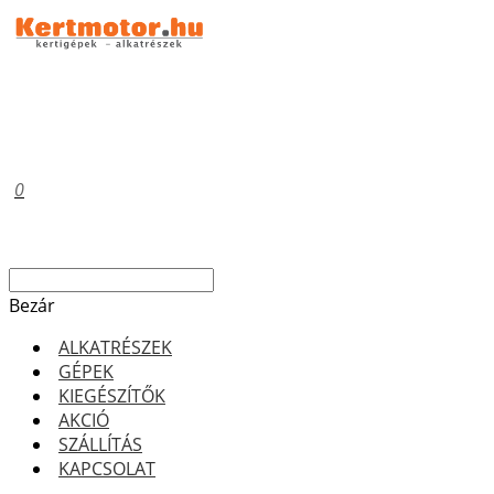
0
Bezár
ALKATRÉSZEK
GÉPEK
KIEGÉSZÍTŐK
AKCIÓ
SZÁLLÍTÁS
KAPCSOLAT