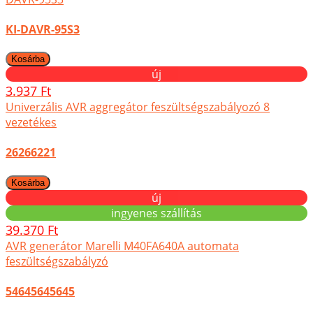
KI-DAVR-95S3
új
3.937 Ft
Univerzális AVR aggregátor feszültségszabályozó 8
vezetékes
26266221
új
ingyenes szállítás
39.370 Ft
AVR generátor Marelli M40FA640A automata
feszültségszabályzó
54645645645