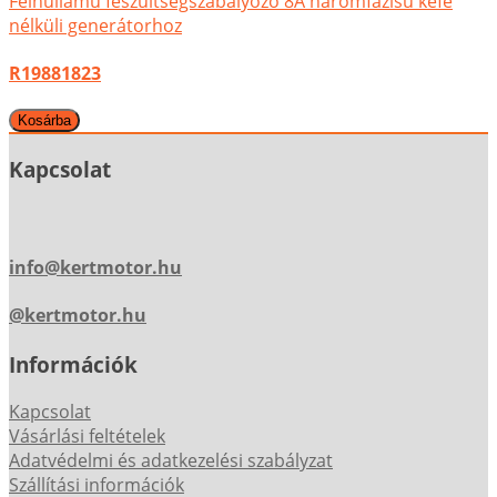
Félhullámú feszültségszabályozó 8A háromfázisú kefe
nélküli generátorhoz
R19881823
Kapcsolat
info@kertmotor.hu
@kertmotor.hu
Információk
Kapcsolat
Vásárlási feltételek
Adatvédelmi és adatkezelési szabályzat
Szállítási információk