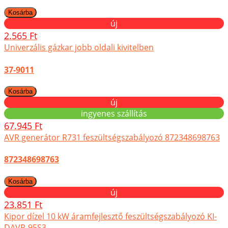
új
2.565 Ft
Univerzális gázkar jobb oldali kivitelben
37-9011
új
ingyenes szállítás
67.945 Ft
AVR generátor R731 feszültségszabályozó 872348698763
872348698763
új
23.851 Ft
Kipor dízel 10 kW áramfejlesztő feszültségszabályozó KI-
DAVR-95S3