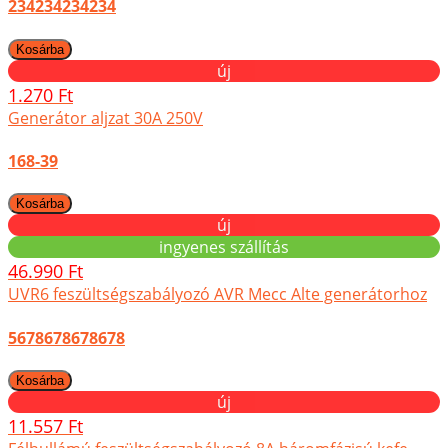
234234234234
új
1.270 Ft
Generátor aljzat 30A 250V
168-39
új
ingyenes szállítás
46.990 Ft
UVR6 feszültségszabályozó AVR Mecc Alte generátorhoz
5678678678678
új
11.557 Ft