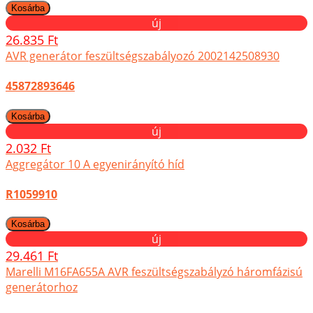
új
26.835 Ft
AVR generátor feszültségszabályozó 2002142508930
45872893646
új
2.032 Ft
Aggregátor 10 A egyenirányító híd
R1059910
új
29.461 Ft
Marelli M16FA655A AVR feszültségszabályzó háromfázisú
generátorhoz