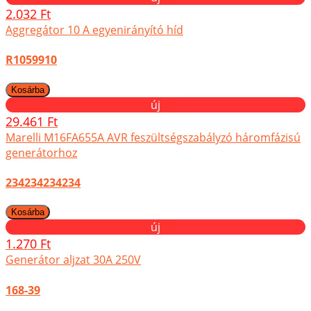
2.032 Ft
Aggregátor 10 A egyenirányító híd
R1059910
új
29.461 Ft
Marelli M16FA655A AVR feszültségszabályzó háromfázisú
generátorhoz
234234234234
új
1.270 Ft
Generátor aljzat 30A 250V
168-39