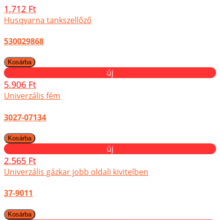
1.712 Ft
Husqvarna tankszellőző
530029868
új
5.906 Ft
Univerzális fém
3027-07134
új
2.565 Ft
Univerzális gázkar jobb oldali kivitelben
37-9011