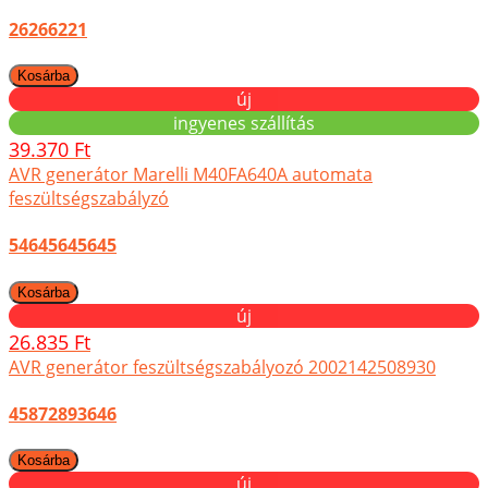
26266221
új
ingyenes szállítás
39.370 Ft
AVR generátor Marelli M40FA640A automata
feszültségszabályzó
54645645645
új
26.835 Ft
AVR generátor feszültségszabályozó 2002142508930
45872893646
új