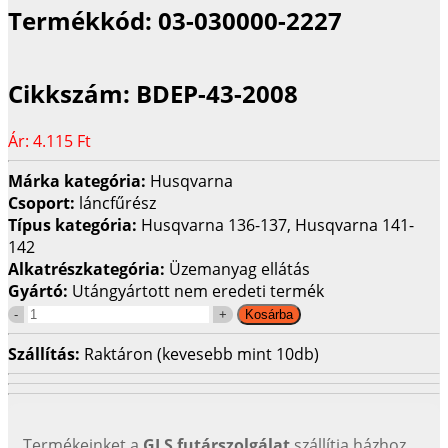
Termékkód:
03-030000-2227
Cikkszám:
BDEP-43-2008
Ár:
4.115 Ft
Márka kategória:
Husqvarna
Csoport:
láncfűrész
Típus kategória:
Husqvarna 136-137, Husqvarna 141-
142
Alkatrészkategória:
Üzemanyag ellátás
Gyártó:
Utángyártott nem eredeti termék
Szállítás:
Raktáron (kevesebb mint 10db)
Termékeinket a
GLS futárszolgálat
szállítja házhoz.