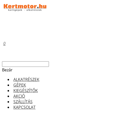
0
Bezár
ALKATRÉSZEK
GÉPEK
KIEGÉSZÍTŐK
AKCIÓ
SZÁLLÍTÁS
KAPCSOLAT