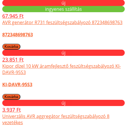
új
ingyenes szállítás
67.945 Ft
AVR generátor R731 feszültségszabályozó 872348698763
872348698763
új
23.851 Ft
Kipor dízel 10 kW áramfejlesztő feszültségszabályozó KI-
DAVR-95S3
KI-DAVR-95S3
új
3.937 Ft
Univerzális AVR aggregátor feszültségszabályozó 8
vezetékes