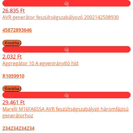
új
26.835 Ft
AVR generátor feszültségszabályozó 2002142508930
45872893646
új
2.032 Ft
Aggregátor 10 A egyenirányító híd
R1059910
új
29.461 Ft
Marelli M16FA655A AVR feszültségszabályzó háromfázisú
generátorhoz
234234234234