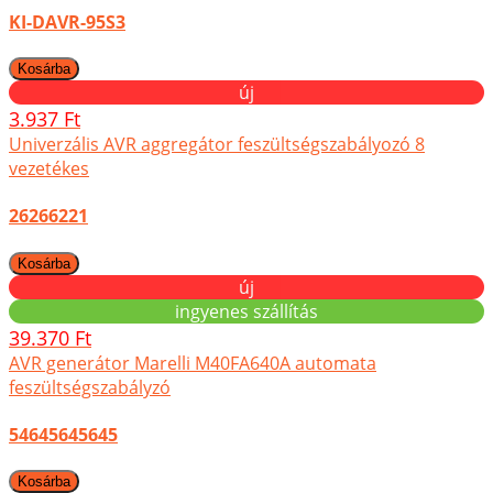
KI-DAVR-95S3
új
3.937 Ft
Univerzális AVR aggregátor feszültségszabályozó 8
vezetékes
26266221
új
ingyenes szállítás
39.370 Ft
AVR generátor Marelli M40FA640A automata
feszültségszabályzó
54645645645