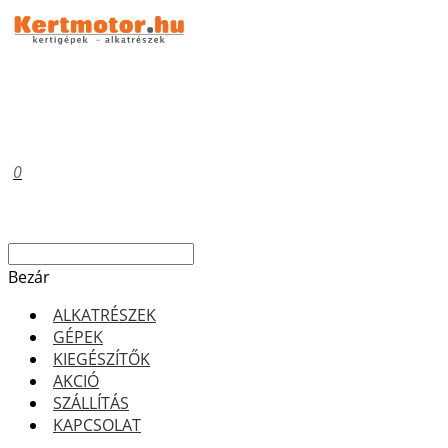
0
Bezár
ALKATRÉSZEK
GÉPEK
KIEGÉSZÍTŐK
AKCIÓ
SZÁLLÍTÁS
KAPCSOLAT