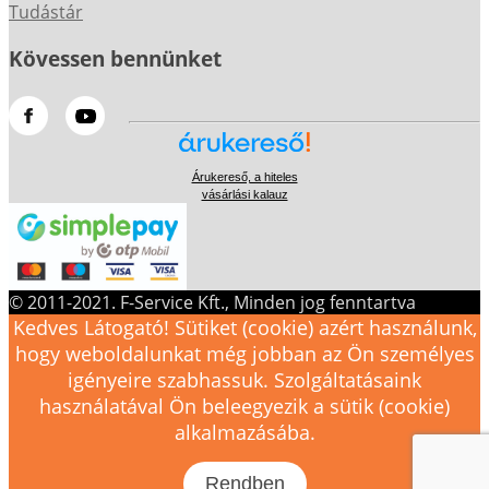
Tudástár
Kövessen bennünket
Árukereső, a hiteles
vásárlási kalauz
© 2011-2021. F-Service Kft., Minden jog fenntartva
Kedves Látogató! Sütiket (cookie) azért használunk,
hogy weboldalunkat még jobban az Ön személyes
igényeire szabhassuk. Szolgáltatásaink
használatával Ön beleegyezik a sütik (cookie)
alkalmazásába.
Rendben