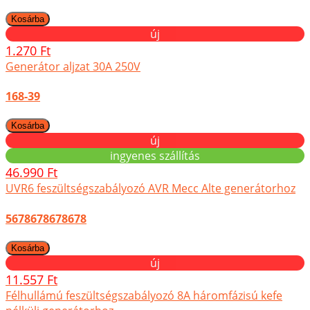
új
1.270 Ft
Generátor aljzat 30A 250V
168-39
új
ingyenes szállítás
46.990 Ft
UVR6 feszültségszabályozó AVR Mecc Alte generátorhoz
5678678678678
új
11.557 Ft
Félhullámú feszültségszabályozó 8A háromfázisú kefe