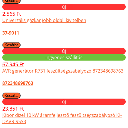
új
2.565 Ft
Univerzális gázkar jobb oldali kivitelben
37-9011
új
ingyenes szállítás
67.945 Ft
AVR generátor R731 feszültségszabályozó 872348698763
872348698763
új
23.851 Ft
Kipor dízel 10 kW áramfejlesztő feszültségszabályozó KI-
DAVR-95S3