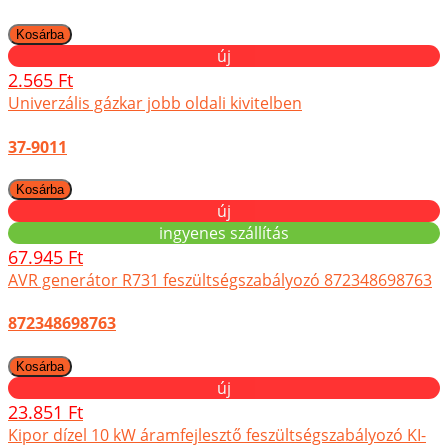
új
2.565 Ft
Univerzális gázkar jobb oldali kivitelben
37-9011
új
ingyenes szállítás
67.945 Ft
AVR generátor R731 feszültségszabályozó 872348698763
872348698763
új
23.851 Ft
Kipor dízel 10 kW áramfejlesztő feszültségszabályozó KI-