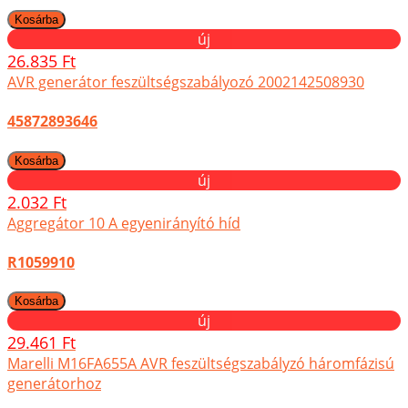
új
26.835 Ft
AVR generátor feszültségszabályozó 2002142508930
45872893646
új
2.032 Ft
Aggregátor 10 A egyenirányító híd
R1059910
új
29.461 Ft
Marelli M16FA655A AVR feszültségszabályzó háromfázisú
generátorhoz