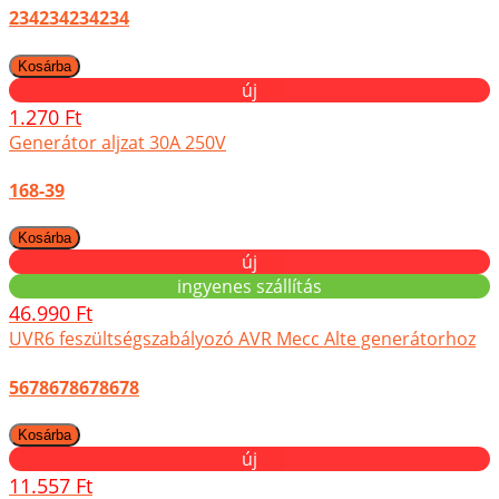
234234234234
új
1.270 Ft
Generátor aljzat 30A 250V
168-39
új
ingyenes szállítás
46.990 Ft
UVR6 feszültségszabályozó AVR Mecc Alte generátorhoz
5678678678678
új
11.557 Ft