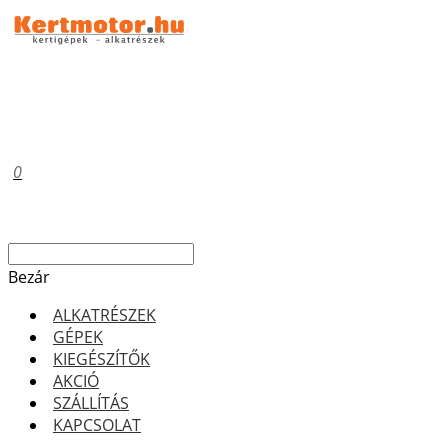
0
Bezár
ALKATRÉSZEK
GÉPEK
KIEGÉSZÍTŐK
AKCIÓ
SZÁLLÍTÁS
KAPCSOLAT