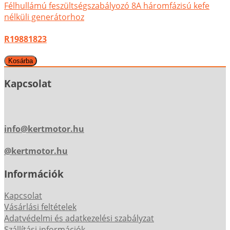
Félhullámú feszültségszabályozó 8A háromfázisú kefe
nélküli generátorhoz
R19881823
Kapcsolat
info@kertmotor.hu
@kertmotor.hu
Információk
Kapcsolat
Vásárlási feltételek
Adatvédelmi és adatkezelési szabályzat
Szállítási információk