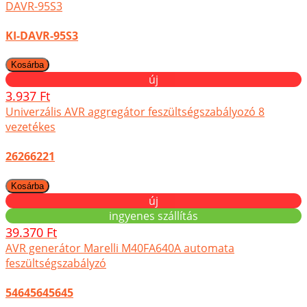
DAVR-95S3
KI-DAVR-95S3
új
3.937 Ft
Univerzális AVR aggregátor feszültségszabályozó 8
vezetékes
26266221
új
ingyenes szállítás
39.370 Ft
AVR generátor Marelli M40FA640A automata
feszültségszabályzó
54645645645