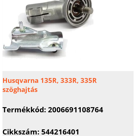
Husqvarna 135R, 333R, 335R
szöghajtás
Termékkód:
2006691108764
Cikkszám:
544216401