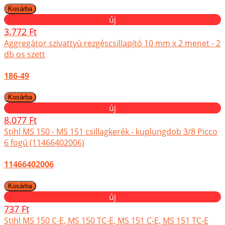
új
3.772 Ft
Aggregátor szivattyú rezgéscsillapító 10 mm x 2 menet - 2
db os szett
186-49
új
8.077 Ft
Stihl MS 150 - MS 151 csillagkerék - kuplungdob 3/8 Picco
6 fogú (11466402006)
11466402006
új
737 Ft
Stihl MS 150 C-E, MS 150 TC-E, MS 151 C-E, MS 151 TC-E