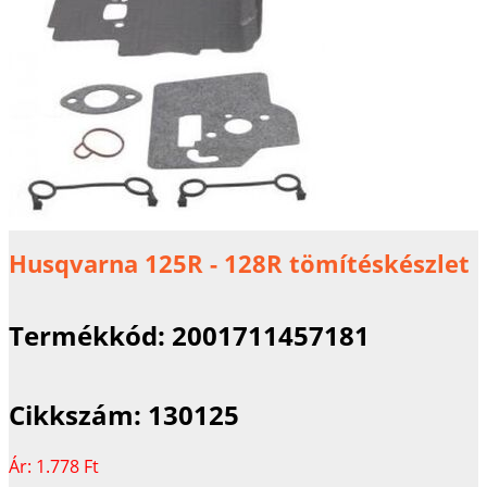
Husqvarna 125R - 128R tömítéskészlet
Termékkód:
2001711457181
Cikkszám:
130125
Ár:
1.778 Ft