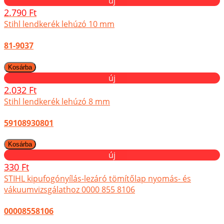
új
2.790 Ft
Stihl lendkerék lehúzó 10 mm
81-9037
új
2.032 Ft
Stihl lendkerék lehúzó 8 mm
59108930801
új
330 Ft
STIHL kipufogónyílás-lezáró tömítőlap nyomás- és
vákuumvizsgálathoz 0000 855 8106
00008558106