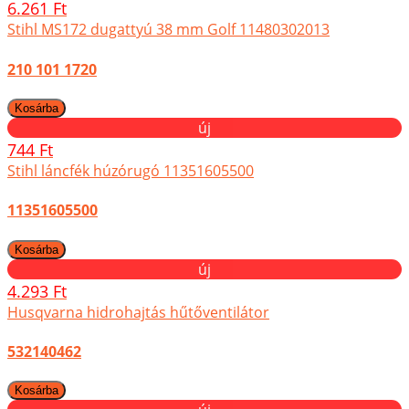
6.261 Ft
Stihl MS172 dugattyú 38 mm Golf 11480302013
210 101 1720
új
744 Ft
Stihl láncfék húzórugó 11351605500
11351605500
új
4.293 Ft
Husqvarna hidrohajtás hűtőventilátor
532140462