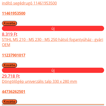
indító segédrugó 11461953500
11461953500
új
8.319 Ft
STIHL MS 210 - MS 230 - MS 250 hátsó fogantyúház - gyári
OEM
11237901017
új
29.718 Ft
Döngölőgép univerzális talp 330 x 280 mm
44736262501