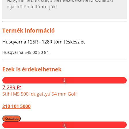
Nagyméretű és súlyú termékek esetén a szállítási
díjat külön feltűntetjük!
Termék információ
Husqvarna 125R - 128R tömítéskészlet
Husqvarna 545 00 80 84
Ezek is érdekelhetnek
új
7.239 Ft
Stihl MS 500i dugattyú 54 mm Golf
210 101 5000
új