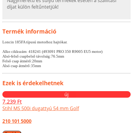
Nagyméretű és súlyú termékek esetén a szállítási
díjat külön feltűntetjük!
Termék információ
Loncin 185FA típusú motorhoz hajtókar.
Alko cikkszám: 418241 (493091 PRO 350 R9005 EU5 motor)
Alsó-felső csapbelső távolság:76.5mm
Felső csap átmérő:20mm
Alsó csap átmérő:35mm
Ezek is érdekelhetnek
új
7.239 Ft
Stihl MS 500i dugattyú 54 mm Golf
210 101 5000