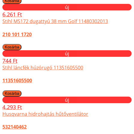
új
6.261 Ft
Stihl MS172 dugattyú 38 mm Golf 11480302013
210 101 1720
új
744 Ft
Stihl láncfék húzórugó 11351605500
11351605500
új
4.293 Ft
Husqvarna hidrohajtás hűtőventilátor
532140462