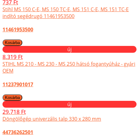
737 Ft
Stihl MS 150 C-E, MS 150 TC-E, MS 151 C-E, MS 151 TC-E
indító segédrugó 11461953500
11461953500
új
8.319 Ft
STIHL MS 210 - MS 230 - MS 250 hátsó fogantyúház - gyári
OEM
11237901017
új
29.718 Ft
Döngölőgép univerzális talp 330 x 280 mm
44736262501