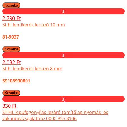
új
2.790 Ft
Stihl lendkerék lehúzó 10 mm
81-9037
új
2.032 Ft
Stihl lendkerék lehúzó 8 mm
59108930801
új
330 Ft
STIHL kipufogónyílás-lezáró tömítőlap nyomás- és
vákuumvizsgálathoz 0000 855 8106