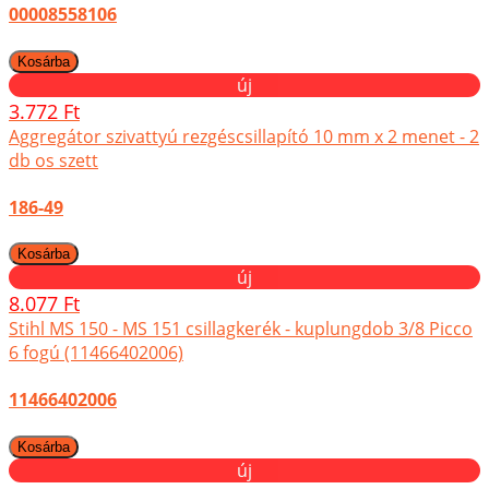
00008558106
új
3.772 Ft
Aggregátor szivattyú rezgéscsillapító 10 mm x 2 menet - 2
db os szett
186-49
új
8.077 Ft
Stihl MS 150 - MS 151 csillagkerék - kuplungdob 3/8 Picco
6 fogú (11466402006)
11466402006
új