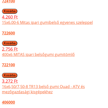
724100
4.260 Ft
15x6.00-6 Mitas ipari gumibelső egyenes szeleppel
722600
2.756 Ft
400x6 MITAS ipari belsőgumi gumitömlő
722100
3.272 Ft
16x6,50/7,50-8 TR13 belső gumi Quad - ATV és
mezőgazdasági kisgépekhez
406000