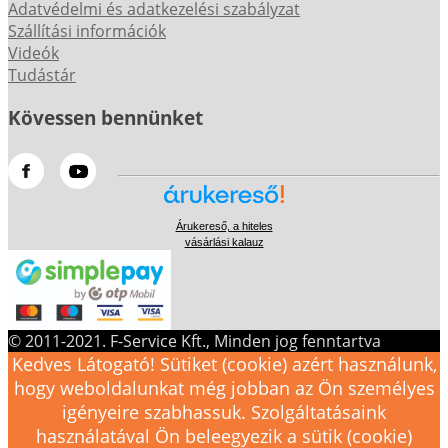
Adatvédelmi és adatkezelési szabályzat
Szállítási információk
Videók
Tudástár
Kövessen bennünket
Árukereső, a hiteles
vásárlási kalauz
© 2011-2021. F-Service Kft., Minden jog fenntartva
Kedves Látogató! Sütiket (cookie) azért használunk,
hogy weboldalunkat még jobban az Ön személyes
igényeire szabhassuk. Szolgáltatásaink
használatával Ön beleegyezik a sütik (cookie)