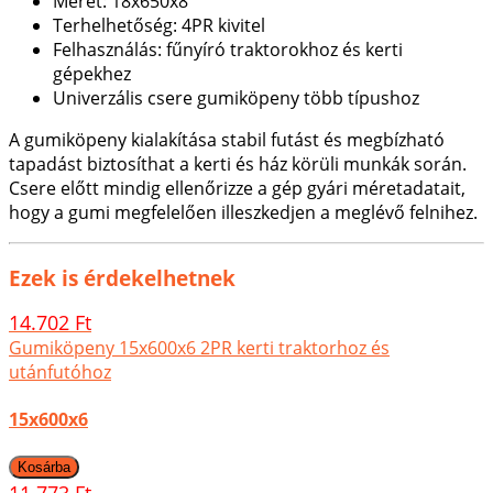
Méret: 18x650x8
Terhelhetőség: 4PR kivitel
Felhasználás: fűnyíró traktorokhoz és kerti
gépekhez
Univerzális csere gumiköpeny több típushoz
A gumiköpeny kialakítása stabil futást és megbízható
tapadást biztosíthat a kerti és ház körüli munkák során.
Csere előtt mindig ellenőrizze a gép gyári méretadatait,
hogy a gumi megfelelően illeszkedjen a meglévő felnihez.
Ezek is érdekelhetnek
14.702 Ft
Gumiköpeny 15x600x6 2PR kerti traktorhoz és
utánfutóhoz
15x600x6
11.773 Ft