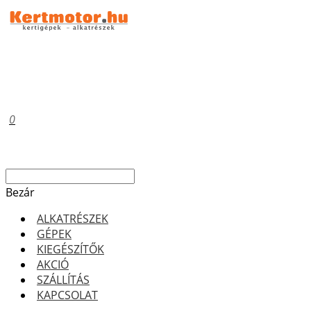
0
Bezár
ALKATRÉSZEK
GÉPEK
KIEGÉSZÍTŐK
AKCIÓ
SZÁLLÍTÁS
KAPCSOLAT