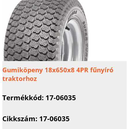
Gumiköpeny 18x650x8 4PR fűnyíró
traktorhoz
Termékkód:
17-06035
Cikkszám:
17-06035