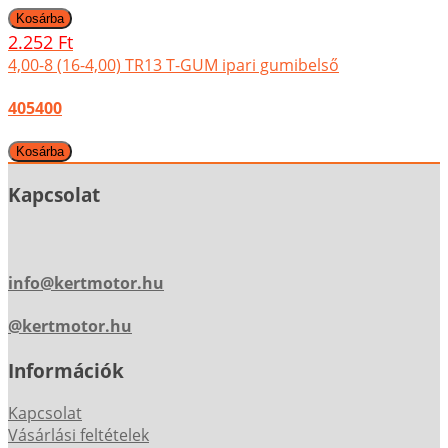
2.252 Ft
4,00-8 (16-4,00) TR13 T-GUM ipari gumibelső
405400
Kapcsolat
info@kertmotor.hu
@kertmotor.hu
Információk
Kapcsolat
Vásárlási feltételek