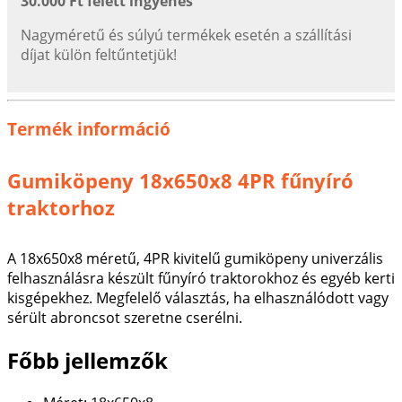
30.000 Ft felett ingyenes
Nagyméretű és súlyú termékek esetén a szállítási
díjat külön feltűntetjük!
Termék információ
Gumiköpeny 18x650x8 4PR fűnyíró
traktorhoz
A 18x650x8 méretű, 4PR kivitelű gumiköpeny univerzális
felhasználásra készült fűnyíró traktorokhoz és egyéb kerti
kisgépekhez. Megfelelő választás, ha elhasználódott vagy
sérült abroncsot szeretne cserélni.
Főbb jellemzők