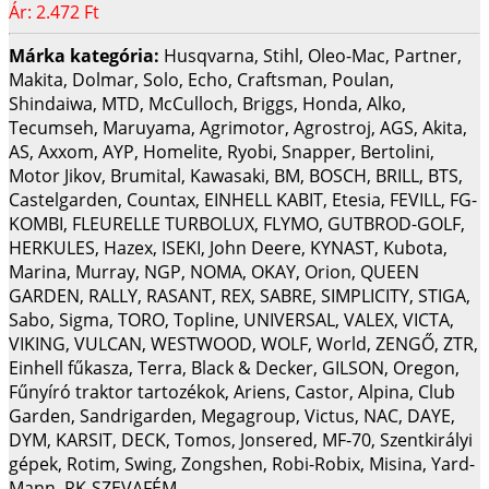
Ár:
2.472 Ft
Márka kategória:
Husqvarna, Stihl, Oleo-Mac, Partner,
Makita, Dolmar, Solo, Echo, Craftsman, Poulan,
Shindaiwa, MTD, McCulloch, Briggs, Honda, Alko,
Tecumseh, Maruyama, Agrimotor, Agrostroj, AGS, Akita,
AS, Axxom, AYP, Homelite, Ryobi, Snapper, Bertolini,
Motor Jikov, Brumital, Kawasaki, BM, BOSCH, BRILL, BTS,
Castelgarden, Countax, EINHELL KABIT, Etesia, FEVILL, FG-
KOMBI, FLEURELLE TURBOLUX, FLYMO, GUTBROD-GOLF,
HERKULES, Hazex, ISEKI, John Deere, KYNAST, Kubota,
Marina, Murray, NGP, NOMA, OKAY, Orion, QUEEN
GARDEN, RALLY, RASANT, REX, SABRE, SIMPLICITY, STIGA,
Sabo, Sigma, TORO, Topline, UNIVERSAL, VALEX, VICTA,
VIKING, VULCAN, WESTWOOD, WOLF, World, ZENGŐ, ZTR,
Einhell fűkasza, Terra, Black & Decker, GILSON, Oregon,
Fűnyíró traktor tartozékok, Ariens, Castor, Alpina, Club
Garden, Sandrigarden, Megagroup, Victus, NAC, DAYE,
DYM, KARSIT, DECK, Tomos, Jonsered, MF-70, Szentkirályi
gépek, Rotim, Swing, Zongshen, Robi-Robix, Misina, Yard-
Mann, RK-SZEVAFÉM