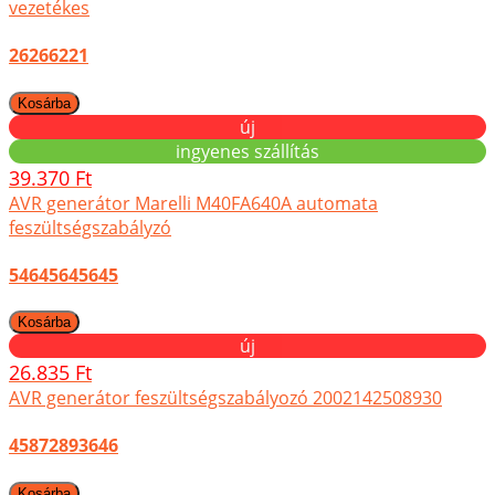
vezetékes
26266221
új
ingyenes szállítás
39.370 Ft
AVR generátor Marelli M40FA640A automata
feszültségszabályzó
54645645645
új
26.835 Ft
AVR generátor feszültségszabályozó 2002142508930
45872893646