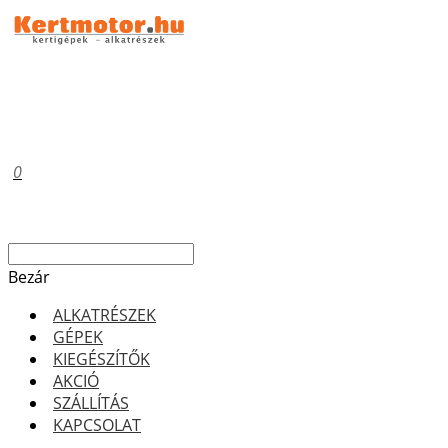
0
Bezár
ALKATRÉSZEK
GÉPEK
KIEGÉSZÍTŐK
AKCIÓ
SZÁLLÍTÁS
KAPCSOLAT