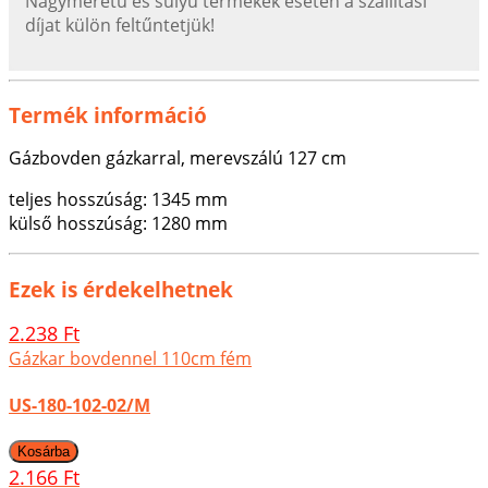
Nagyméretű és súlyú termékek esetén a szállítási
díjat külön feltűntetjük!
Termék információ
Gázbovden gázkarral, merevszálú 127 cm
teljes hosszúság: 1345 mm
külső hosszúság: 1280 mm
Ezek is érdekelhetnek
2.238 Ft
Gázkar bovdennel 110cm fém
US-180-102-02/M
2.166 Ft