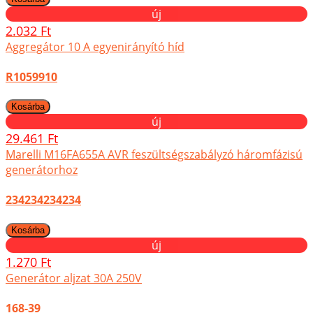
új
2.032 Ft
Aggregátor 10 A egyenirányító híd
R1059910
új
29.461 Ft
Marelli M16FA655A AVR feszültségszabályzó háromfázisú
generátorhoz
234234234234
új
1.270 Ft
Generátor aljzat 30A 250V
168-39