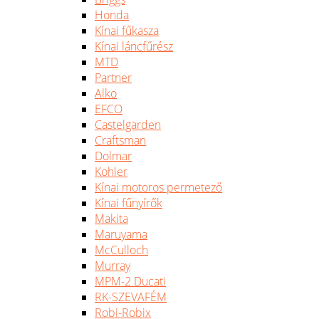
Honda
Kínai fűkasza
Kínai láncfűrész
MTD
Partner
Alko
EFCO
Castelgarden
Craftsman
Dolmar
Kohler
Kínai motoros permetező
Kínai fűnyírők
Makita
Maruyama
McCulloch
Murray
MPM-2 Ducati
RK-SZEVAFÉM
Robi-Robix