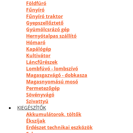
Földfúró
Fűnyíró
Fűnyíró traktor
Gyepszellőztető
Gyümölcsrázó gép
Hernyótalpas szállító
Hómaró
Kapálógép
Kultivátor
Láncfűrészek
Lombfúvó - lombszívó
Magasgazvágó - dobkasza
Magasnyomású mosó
Permetezőgép
Sövényvágó
Szivattyú
KIEGÉSZÍTŐK
Akkumulátorok, töltők
Ékszíjak
Erdészet technikai eszközök