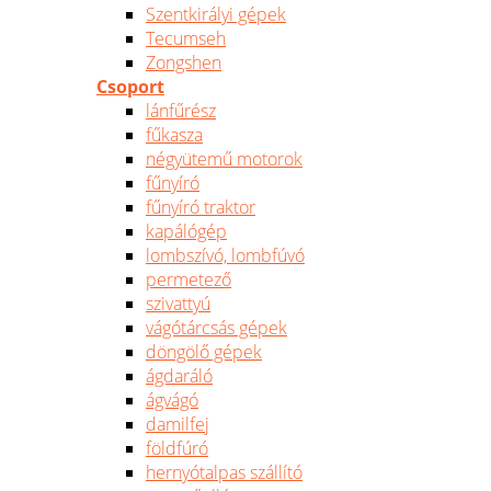
Szentkirályi gépek
Tecumseh
Zongshen
Csoport
lánfűrész
fűkasza
négyütemű motorok
fűnyíró
fűnyíró traktor
kapálógép
lombszívó, lombfúvó
permetező
szivattyú
vágótárcsás gépek
döngölő gépek
ágdaráló
ágvágó
damilfej
földfúró
hernyótalpas szállító