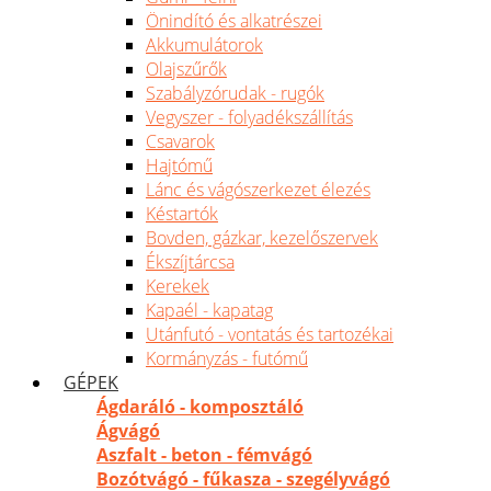
Önindító és alkatrészei
Akkumulátorok
Olajszűrők
Szabályzórudak - rugók
Vegyszer - folyadékszállítás
Csavarok
Hajtómű
Lánc és vágószerkezet élezés
Késtartók
Bovden, gázkar, kezelőszervek
Ékszíjtárcsa
Kerekek
Kapaél - kapatag
Utánfutó - vontatás és tartozékai
Kormányzás - futómű
GÉPEK
Ágdaráló - komposztáló
Ágvágó
Aszfalt - beton - fémvágó
Bozótvágó - fűkasza - szegélyvágó