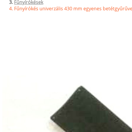
Fűnyírókések
Fűnyírókés univerzális 430 mm egyenes betétgyűrűve