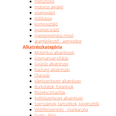
metszőolló
motoros ágvágó
sövényvágó
dobkasza
komposztáló
gyümölcsrázó
magasnyomású mosó
áramfejlesztő - aggregátor
Alkatrészkategória
Motorikus alkatrészek
Üzemanyag ellátás
Gyújtás alkatrészei
Kuplung alkatrészei
Olajozás
Vágószerkezet alkatrészei
Burkolatok, fogantyúk
Rezgéscsillapítás
Indítószerkezet alkatrészei
Szerszámok, tartozékok, kiegészítők
Védőfelszerelés - munkaruha
Gumi - felni