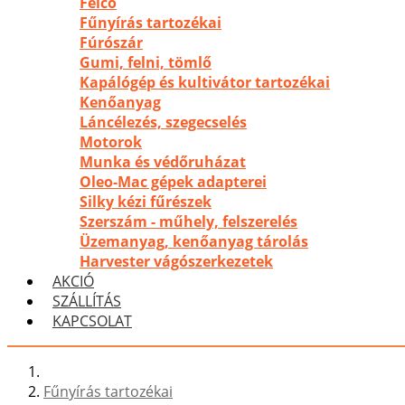
Felco
Fűnyírás tartozékai
Fúrószár
Gumi, felni, tömlő
Kapálógép és kultivátor tartozékai
Kenőanyag
Láncélezés, szegecselés
Motorok
Munka és védőruházat
Oleo-Mac gépek adapterei
Silky kézi fűrészek
Szerszám - műhely, felszerelés
Üzemanyag, kenőanyag tárolás
Harvester vágószerkezetek
AKCIÓ
SZÁLLÍTÁS
KAPCSOLAT
Fűnyírás tartozékai