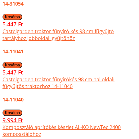
14-31054
5.447 Ft
Castelgarden traktor fűnyíró kés 98 cm fűgyűjtő
tartályhoz jobboldali gyűjtőhöz
14-11041
5.447 Ft
Castelgarden traktor fűnyírókés 98 cm bal oldali
fűgyűjtős traktorhoz 14-11040
14-11040
9.994 Ft
Komposztáló aprítókés készlet AL-KO NewTec 2400
komposztálóhoz