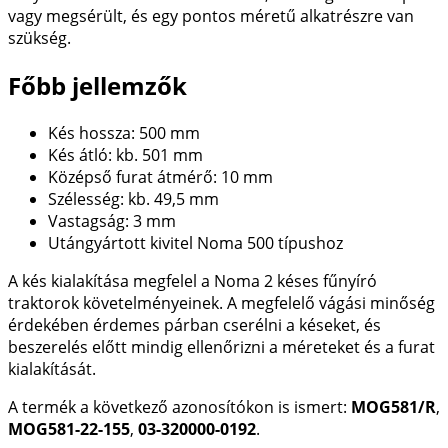
vagy megsérült, és egy pontos méretű alkatrészre van
szükség.
Főbb jellemzők
Kés hossza: 500 mm
Kés átló: kb. 501 mm
Középső furat átmérő: 10 mm
Szélesség: kb. 49,5 mm
Vastagság: 3 mm
Utángyártott kivitel Noma 500 típushoz
A kés kialakítása megfelel a Noma 2 késes fűnyíró
traktorok követelményeinek. A megfelelő vágási minőség
érdekében érdemes párban cserélni a késeket, és
beszerelés előtt mindig ellenőrizni a méreteket és a furat
kialakítását.
A termék a következő azonosítókon is ismert:
MOG581/R
,
MOG581-22-155
,
03-320000-0192
.