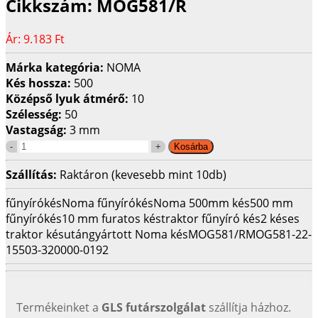
Cikkszám:
MOG581/R
Ár:
9.183 Ft
Márka kategória:
NOMA
Kés hossza:
500
Középső lyuk átmérő:
10
Szélesség:
50
Vastagság:
3 mm
Szállítás:
Raktáron (kevesebb mint 10db)
fűnyírókés
Noma fűnyírókés
Noma 500mm kés
500 mm
fűnyírókés
10 mm furatos kés
traktor fűnyíró kés
2 késes
traktor kés
utángyártott Noma kés
MOG581/R
MOG581-22-
155
03-320000-0192
Termékeinket a
GLS futárszolgálat
szállítja házhoz.