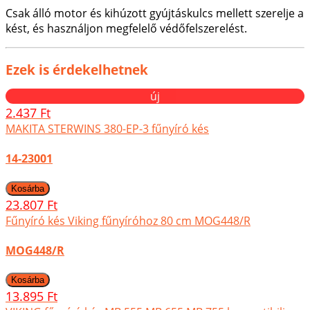
Csak álló motor és kihúzott gyújtáskulcs mellett szerelje a
kést, és használjon megfelelő védőfelszerelést.
Ezek is érdekelhetnek
új
2.437 Ft
MAKITA STERWINS 380-EP-3 fűnyíró kés
14-23001
23.807 Ft
Fűnyíró kés Viking fűnyíróhoz 80 cm MOG448/R
MOG448/R
13.895 Ft