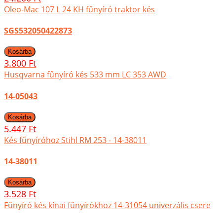
Oleo-Mac 107 L 24 KH fűnyíró traktor kés
SGS532050422873
3.800 Ft
Husqvarna fűnyíró kés 533 mm LC 353 AWD
14-05043
5.447 Ft
Kés fűnyíróhoz Stihl RM 253 - 14-38011
14-38011
3.528 Ft
Fűnyíró kés kínai fűnyírókhoz 14-31054 univerzális csere