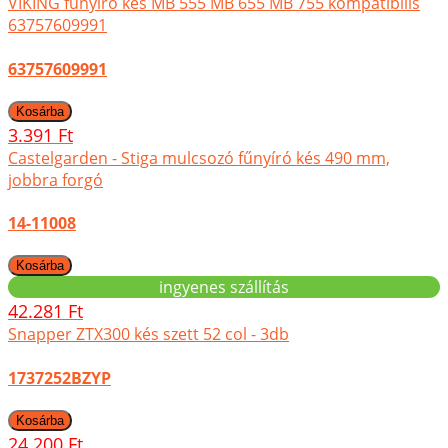
VIKING fűnyíró kés MB 555 MB 655 MB 755 kompatibilis
63757609991
63757609991
3.391 Ft
Castelgarden - Stiga mulcsozó fűnyíró kés 490 mm,
jobbra forgó
14-11008
ingyenes szállítás
42.281 Ft
Snapper ZTX300 kés szett 52 col - 3db
1737252BZYP
24.200 Ft