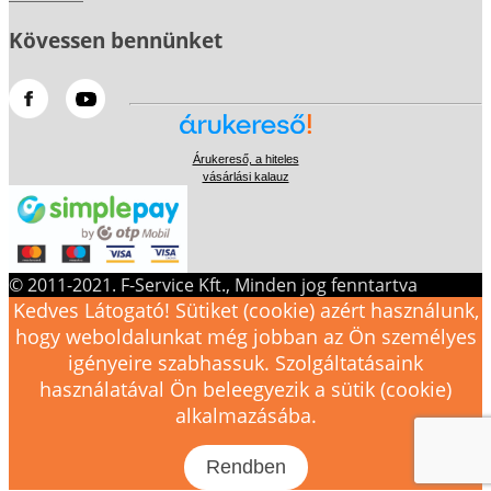
Kövessen bennünket
Árukereső, a hiteles
vásárlási kalauz
© 2011-2021. F-Service Kft., Minden jog fenntartva
Kedves Látogató! Sütiket (cookie) azért használunk,
hogy weboldalunkat még jobban az Ön személyes
igényeire szabhassuk. Szolgáltatásaink
használatával Ön beleegyezik a sütik (cookie)
alkalmazásába.
Rendben