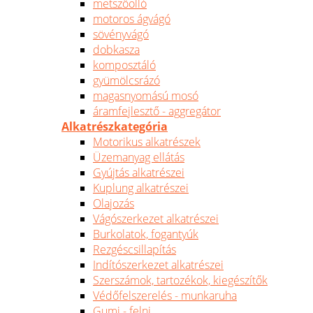
metszőolló
motoros ágvágó
sövényvágó
dobkasza
komposztáló
gyümölcsrázó
magasnyomású mosó
áramfejlesztő - aggregátor
Alkatrészkategória
Motorikus alkatrészek
Üzemanyag ellátás
Gyújtás alkatrészei
Kuplung alkatrészei
Olajozás
Vágószerkezet alkatrészei
Burkolatok, fogantyúk
Rezgéscsillapítás
Indítószerkezet alkatrészei
Szerszámok, tartozékok, kiegészítők
Védőfelszerelés - munkaruha
Gumi - felni