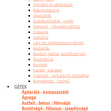
Önindító és alkatrészei
Akkumulátorok
Olajszűrők
Szabályzórudak - rugók
Vegyszer - folyadékszállítás
Csavarok
Hajtómű
Lánc és vágószerkezet élezés
Késtartók
Bovden, gázkar, kezelőszervek
Ékszíjtárcsa
Kerekek
Kapaél - kapatag
Utánfutó - vontatás és tartozékai
Kormányzás - futómű
GÉPEK
Ágdaráló - komposztáló
Ágvágó
Aszfalt - beton - fémvágó
Bozótvágó - fűkasza - szegélyvágó