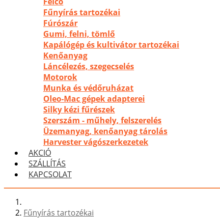
Felco
Fűnyírás tartozékai
Fúrószár
Gumi, felni, tömlő
Kapálógép és kultivátor tartozékai
Kenőanyag
Láncélezés, szegecselés
Motorok
Munka és védőruházat
Oleo-Mac gépek adapterei
Silky kézi fűrészek
Szerszám - műhely, felszerelés
Üzemanyag, kenőanyag tárolás
Harvester vágószerkezetek
AKCIÓ
SZÁLLÍTÁS
KAPCSOLAT
Fűnyírás tartozékai