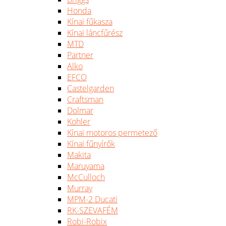
Honda
Kínai fűkasza
Kínai láncfűrész
MTD
Partner
Alko
EFCO
Castelgarden
Craftsman
Dolmar
Kohler
Kínai motoros permetező
Kínai fűnyírők
Makita
Maruyama
McCulloch
Murray
MPM-2 Ducati
RK-SZEVAFÉM
Robi-Robix