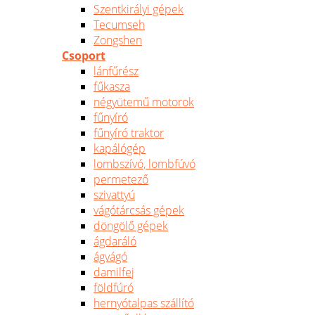
Szentkirályi gépek
Tecumseh
Zongshen
Csoport
lánfűrész
fűkasza
négyütemű motorok
fűnyíró
fűnyíró traktor
kapálógép
lombszívó, lombfúvó
permetező
szivattyú
vágótárcsás gépek
döngölő gépek
ágdaráló
ágvágó
damilfej
földfúró
hernyótalpas szállító