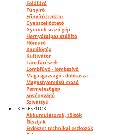
Földfúró
Fűnyíró
Fűnyíró traktor
Gyepszellőztető
Gyümölcsrázó gép
Hernyótalpas szállító
Hómaró
Kapálógép
Kultivátor
Láncfűrészek
Lombfúvó - lombszívó
Magasgazvágó - dobkasza
Magasnyomású mosó
Permetezőgép
Sövényvágó
Szivattyú
KIEGÉSZÍTŐK
Akkumulátorok, töltők
Ékszíjak
Erdészet technikai eszközök