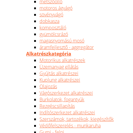
metszőolló
motoros ágvágó
sövényvágó
dobkasza
komposztáló
gyümölcsrázó
magasnyomású mosó
áramfejlesztő - aggregátor
Alkatrészkategória
Motorikus alkatrészek
Üzemanyag ellátás
Gyújtás alkatrészei
Kuplung alkatrészei
Olajozás
Vágószerkezet alkatrészei
Burkolatok, fogantyúk
Rezgéscsillapítás
Indítószerkezet alkatrészei
Szerszámok, tartozékok, kiegészítők
Védőfelszerelés - munkaruha
Gumi - felni