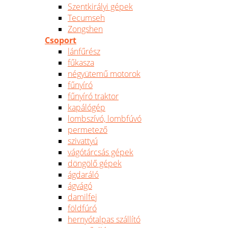
Szentkirályi gépek
Tecumseh
Zongshen
Csoport
lánfűrész
fűkasza
négyütemű motorok
fűnyíró
fűnyíró traktor
kapálógép
lombszívó, lombfúvó
permetező
szivattyú
vágótárcsás gépek
döngölő gépek
ágdaráló
ágvágó
damilfej
földfúró
hernyótalpas szállító