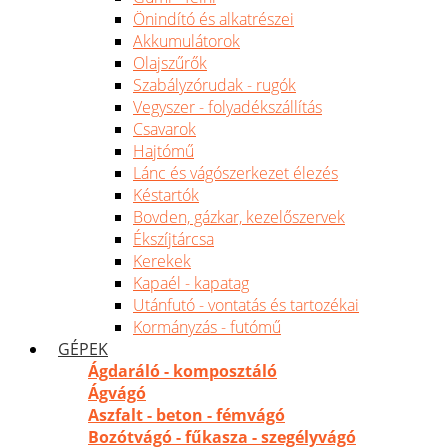
Önindító és alkatrészei
Akkumulátorok
Olajszűrők
Szabályzórudak - rugók
Vegyszer - folyadékszállítás
Csavarok
Hajtómű
Lánc és vágószerkezet élezés
Késtartók
Bovden, gázkar, kezelőszervek
Ékszíjtárcsa
Kerekek
Kapaél - kapatag
Utánfutó - vontatás és tartozékai
Kormányzás - futómű
GÉPEK
Ágdaráló - komposztáló
Ágvágó
Aszfalt - beton - fémvágó
Bozótvágó - fűkasza - szegélyvágó