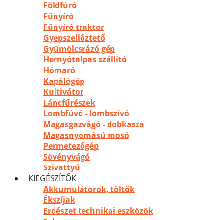
Földfúró
Fűnyíró
Fűnyíró traktor
Gyepszellőztető
Gyümölcsrázó gép
Hernyótalpas szállító
Hómaró
Kapálógép
Kultivátor
Láncfűrészek
Lombfúvó - lombszívó
Magasgazvágó - dobkasza
Magasnyomású mosó
Permetezőgép
Sövényvágó
Szivattyú
KIEGÉSZÍTŐK
Akkumulátorok, töltők
Ékszíjak
Erdészet technikai eszközök