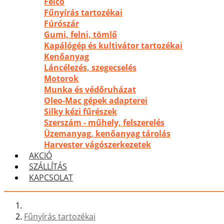
Felco
Fűnyírás tartozékai
Fúrószár
Gumi, felni, tömlő
Kapálógép és kultivátor tartozékai
Kenőanyag
Láncélezés, szegecselés
Motorok
Munka és védőruházat
Oleo-Mac gépek adapterei
Silky kézi fűrészek
Szerszám - műhely, felszerelés
Üzemanyag, kenőanyag tárolás
Harvester vágószerkezetek
AKCIÓ
SZÁLLÍTÁS
KAPCSOLAT
Fűnyírás tartozékai