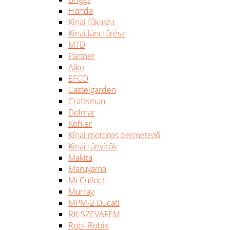
Honda
Kínai fűkasza
Kínai láncfűrész
MTD
Partner
Alko
EFCO
Castelgarden
Craftsman
Dolmar
Kohler
Kínai motoros permetező
Kínai fűnyírők
Makita
Maruyama
McCulloch
Murray
MPM-2 Ducati
RK-SZEVAFÉM
Robi-Robix