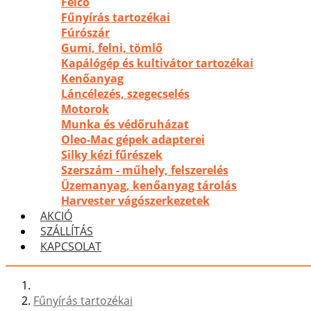
Felco
Fűnyírás tartozékai
Fúrószár
Gumi, felni, tömlő
Kapálógép és kultivátor tartozékai
Kenőanyag
Láncélezés, szegecselés
Motorok
Munka és védőruházat
Oleo-Mac gépek adapterei
Silky kézi fűrészek
Szerszám - műhely, felszerelés
Üzemanyag, kenőanyag tárolás
Harvester vágószerkezetek
AKCIÓ
SZÁLLÍTÁS
KAPCSOLAT
Fűnyírás tartozékai