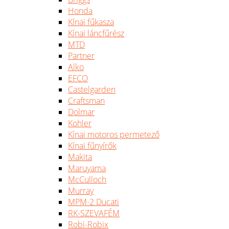
Honda
Kínai fűkasza
Kínai láncfűrész
MTD
Partner
Alko
EFCO
Castelgarden
Craftsman
Dolmar
Kohler
Kínai motoros permetező
Kínai fűnyírők
Makita
Maruyama
McCulloch
Murray
MPM-2 Ducati
RK-SZEVAFÉM
Robi-Robix