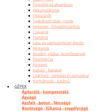
Önindító és alkatrészei
Akkumulátorok
Olajszűrők
Szabályzórudak - rugók
Vegyszer - folyadékszállítás
Csavarok
Hajtómű
Lánc és vágószerkezet élezés
Késtartók
Bovden, gázkar, kezelőszervek
Ékszíjtárcsa
Kerekek
Kapaél - kapatag
Utánfutó - vontatás és tartozékai
Kormányzás - futómű
GÉPEK
Ágdaráló - komposztáló
Ágvágó
Aszfalt - beton - fémvágó
Bozótvágó - fűkasza - szegélyvágó