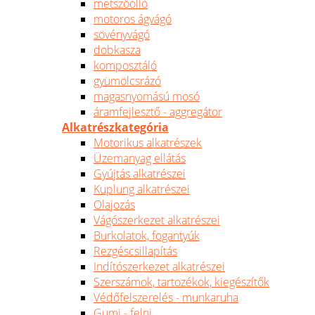
metszőolló
motoros ágvágó
sövényvágó
dobkasza
komposztáló
gyümölcsrázó
magasnyomású mosó
áramfejlesztő - aggregátor
Alkatrészkategória
Motorikus alkatrészek
Üzemanyag ellátás
Gyújtás alkatrészei
Kuplung alkatrészei
Olajozás
Vágószerkezet alkatrészei
Burkolatok, fogantyúk
Rezgéscsillapítás
Indítószerkezet alkatrészei
Szerszámok, tartozékok, kiegészítők
Védőfelszerelés - munkaruha
Gumi - felni