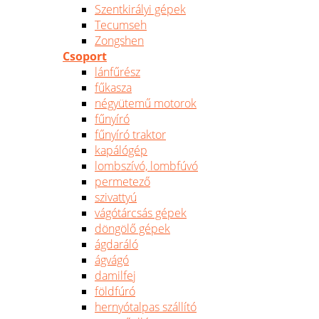
Szentkirályi gépek
Tecumseh
Zongshen
Csoport
lánfűrész
fűkasza
négyütemű motorok
fűnyíró
fűnyíró traktor
kapálógép
lombszívó, lombfúvó
permetező
szivattyú
vágótárcsás gépek
döngölő gépek
ágdaráló
ágvágó
damilfej
földfúró
hernyótalpas szállító