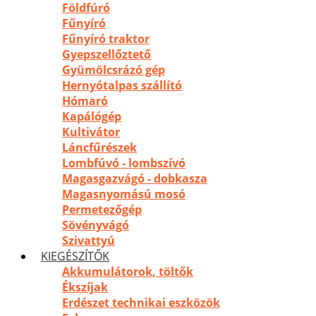
Földfúró
Fűnyíró
Fűnyíró traktor
Gyepszellőztető
Gyümölcsrázó gép
Hernyótalpas szállító
Hómaró
Kapálógép
Kultivátor
Láncfűrészek
Lombfúvó - lombszívó
Magasgazvágó - dobkasza
Magasnyomású mosó
Permetezőgép
Sövényvágó
Szivattyú
KIEGÉSZÍTŐK
Akkumulátorok, töltők
Ékszíjak
Erdészet technikai eszközök