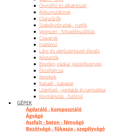
Önindító és alkatrészei
Akkumulátorok
Olajszűrők
Szabályzórudak - rugók
Vegyszer - folyadékszállítás
Csavarok
Hajtómű
Lánc és vágószerkezet élezés
Késtartók
Bovden, gázkar, kezelőszervek
Ékszíjtárcsa
Kerekek
Kapaél - kapatag
Utánfutó - vontatás és tartozékai
Kormányzás - futómű
GÉPEK
Ágdaráló - komposztáló
Ágvágó
Aszfalt - beton - fémvágó
Bozótvágó - fűkasza - szegélyvágó