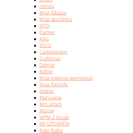
Honda
Kínai fűkasza
Kínai láncfűrész
MTD
Partner
Alko
EFCO
Castelgarden
Craftsman
Dolmar
Kohler
Kínai motoros permetező
Kínai fűnyírők
Makita
Maruyama
McCulloch
Murray
MPM-2 Ducati
RK-SZEVAFÉM
Robi-Robix