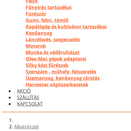
Felco
Fűnyírás tartozékai
Fúrószár
Gumi, felni, tömlő
Kapálógép és kultivátor tartozékai
Kenőanyag
Láncélezés, szegecselés
Motorok
Munka és védőruházat
Oleo-Mac gépek adapterei
Silky kézi fűrészek
Szerszám - műhely, felszerelés
Üzemanyag, kenőanyag tárolás
Harvester vágószerkezetek
AKCIÓ
SZÁLLÍTÁS
KAPCSOLAT
Alkatrészek