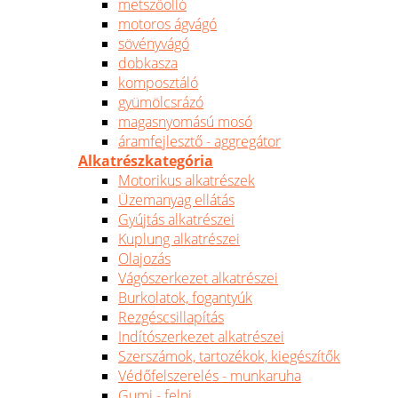
metszőolló
motoros ágvágó
sövényvágó
dobkasza
komposztáló
gyümölcsrázó
magasnyomású mosó
áramfejlesztő - aggregátor
Alkatrészkategória
Motorikus alkatrészek
Üzemanyag ellátás
Gyújtás alkatrészei
Kuplung alkatrészei
Olajozás
Vágószerkezet alkatrészei
Burkolatok, fogantyúk
Rezgéscsillapítás
Indítószerkezet alkatrészei
Szerszámok, tartozékok, kiegészítők
Védőfelszerelés - munkaruha
Gumi - felni