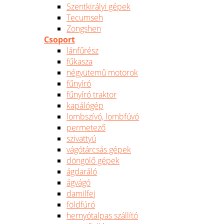
Szentkirályi gépek
Tecumseh
Zongshen
Csoport
lánfűrész
fűkasza
négyütemű motorok
fűnyíró
fűnyíró traktor
kapálógép
lombszívó, lombfúvó
permetező
szivattyú
vágótárcsás gépek
döngölő gépek
ágdaráló
ágvágó
damilfej
földfúró
hernyótalpas szállító