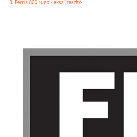
Ferris 800 rugó - ékszíj feszítő