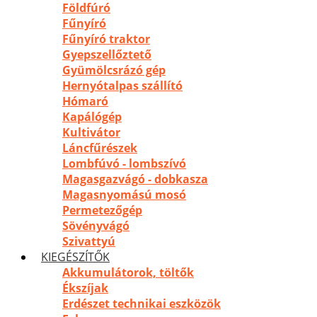
Földfúró
Fűnyíró
Fűnyíró traktor
Gyepszellőztető
Gyümölcsrázó gép
Hernyótalpas szállító
Hómaró
Kapálógép
Kultivátor
Láncfűrészek
Lombfúvó - lombszívó
Magasgazvágó - dobkasza
Magasnyomású mosó
Permetezőgép
Sövényvágó
Szivattyú
KIEGÉSZÍTŐK
Akkumulátorok, töltők
Ékszíjak
Erdészet technikai eszközök